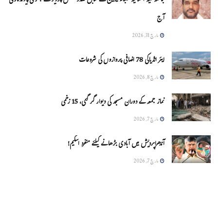
جامعہ ملیہ اسلامیہ طلباء یونین کے سابق صدر شمس پرویز کے جگر کی پیوندکاری
آج
مارچ 31, 2026
ایئر انڈیاکی 78 اضافی پروازوں کی شروعات
مارچ 8, 2026
نماز جمعہ کے دوران مسجد کی دیوار گر گئی، 15 زخمی
مارچ 7, 2026
آندھراپردیش میں آبادی بڑھانے کیلئے منفرد اسکیم!
مارچ 7, 2026