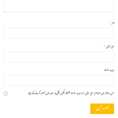
*
نام
*
ای میل
ویب‌ سائٹ
اس براؤزر میں میرا نام، ای میل، اور ویب سائٹ محفوظ رکھیں اگلی بار جب میں تبصرہ کرنے کےلیے۔