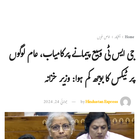
Home
أخبار
خاص خبریں
جی ایس ٹی وسیع پیمانے پرکامیاب، عام لوگوں
پر ٹیکس کا بوجھ کم ہوا: وزیر خزانہ
Hindustan Express
by
جولائی 24, 2024