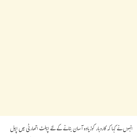
انہوں نے کہا کہ کاروبار کوزیادہ آسان بنانے کے لئے اپیلٹ اتھارٹی میں اپیل