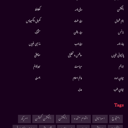
الیکشن
دہلی نامہ
کھلاخط
بزم شمال
دیارِ ملت
کھیل ایکسپریس
بزنس
دیار وطن
متحرك
بہار نامہ
دیارِادب
مذہبی خبریں
پارلیمانی خبریں
سائنس و تحقیق
موسيقى
جرائم
سیاست
میرا کالم
جہانِ اردو
عالم اسلام
ہمسایہ
جہانِ طب
عدلیہ
Tags
احتجاج
اسرائیل
اقوام متحدہ
الیکشن
الیکشن کمیشن
امریکہ