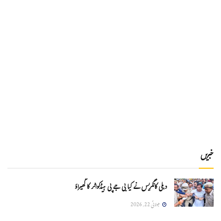
خبریں
دہلی کانگریس نے کیا بی جے پی ہیڈکواٹر کا گھیراؤ
جولائی 22, 2026