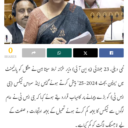
0
SHARES
نئی دہلی، 23 جولائی (یو این آئی) وزیر خزانہ نرملا سیتا رمن نے منگل کو پارلیمنٹ
میں ‘یونین بجٹ 2024-25’ پیش کرتے ہوئے گڈس اینڈ سروس ٹیکس (جی
ایس ٹی) کو بڑے پیمانے پر کامیاب قرارد یتے ہوئے کہا کہ جی ایس ٹی نے عام
لوگوں سے ٹیکس کا بوجھ کم کرتے ہوئے تعمیل کے بوجھ اورتجارت و صنعت کے
لیے لاجسٹک لاگت کو کم کیا ہے۔