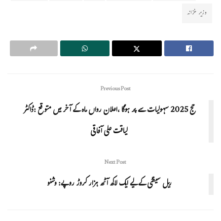
وزیر خزانہ
Previous Post
حج 2025 سہولیات سے پر ہوگا ،اعلان رواں ماہ کے آخر میں متوقع :ڈاکٹر
لیاقت علی آفاقی
Next Post
ریل سیفٹی کے لیے ایک لاکھ آٹھ ہزار کروڑ روپے: وشنو