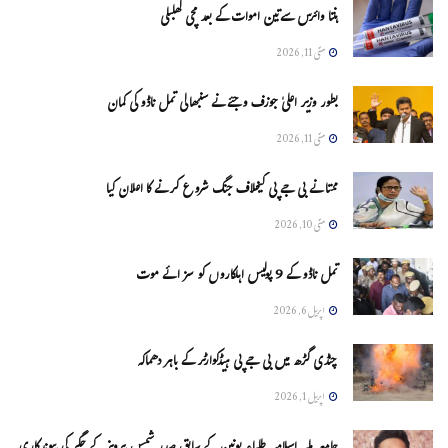
ہنتا وائرس سےتین اموات کے بعد مچی کھلبلی
مئی 11, 2026
بطور وزیر اعلیٰ جوزف وجئے نے سنبھالی تمل ناڈو کی کمان
مئی 11, 2026
ممتا نے بی جے پی کیخلاف جنگ شروع کرنے کا اعلان کیا
مئی 10, 2026
تمل ناڈو کے 9 پولیس اہلکاروں کو سزائے موت
اپریل 6, 2026
چنڈی گڑھ میں بی جے پی ہیڈکوارٹر کے باہر دھماکہ
اپریل 1, 2026