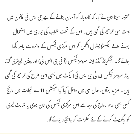
محترمہ سیتا رمن نے کہا کہ کاروبار کو آسان بنانے کے لیے جی ایس ٹی قانون میں
بہت سی ترامیم کی گئی ہیں۔ اس کے تحت شراب کی تیاری میں استعمال
ہونے والے ایکسٹرا نیوٹرل الکحل کو اس مرکزی ٹیکس کے دائرہ سے باہر رکھا
جائے گا۔ انٹیگریٹڈ گڈز اینڈ سروسز ٹیکس (آئی جی ایس ٹی) اور یونین ٹیریٹری گڈز
اینڈ سروسز ٹیکس (یو ٹی جی ایس ٹی) ایکٹ میں بھی اسی طرح کی ترامیم کی گئی
ہیں۔ مزید برآں، حال ہی میں داخل کیا گیا سیکشن 11اے تجارت میں رائج
کسی بھی عام رواج کی وجہ سے اس مرکزی ٹیکس کی نان لیوی یا شارٹ لیوی
کو ریگولیٹ کرنے کے لئے حکومت کو بااختیار بنائے گا۔