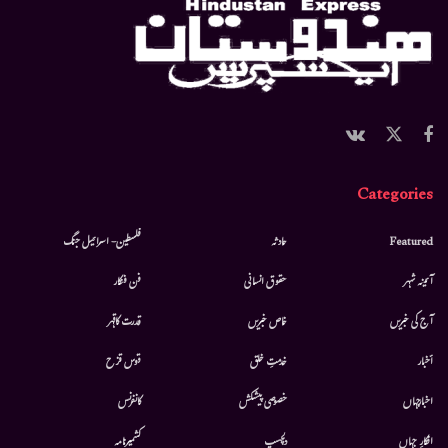
Categories
Featured
حادثہ
فلسطین- اسرائیل جنگ
آئینہ شہر
حقوق انسانی
فن فنکار
آج کی خبریں
خاص خبریں
قدرت کاقہر
أخبار
خدمتِ خلق
قوس قزح
اخبارجہاں
خصوصی پیشکش
کانفرنس
افکارِ جہاں
دلچسپ
کشمیرنامہ