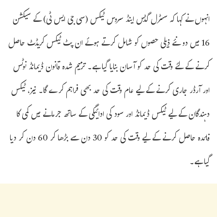
انہوں نے کہا کہ سںٹرل گڈس اینڈ سروس ٹیکس (سی جی ایس ٹی) کے سیکشن
16 میں دو نئے ذیلی حصوں کو شامل کرتے ہوئے ان پٹ ٹیکس کریڈٹ حاصل
کرنے کے لئے وقت کی حد کو آسان بنایا گیا ہے۔ ترمیم شدہ قانون ڈیمانڈ نوٹس
اور آرڈر جاری کرنے کے لیے عام وقت کی حد بھی فراہم کرے گا۔ نیز، ٹیکس
دہندگان کے لیے ٹیکس ڈیمانڈ اور سود کی ادائیگی کے ساتھ جرمانے میں کمی کا
فائدہ حاصل کرنے کے لیے وقت کی حد کو 30 دن سے بڑھا کر 60 دن کر دیا
گیا ہے۔