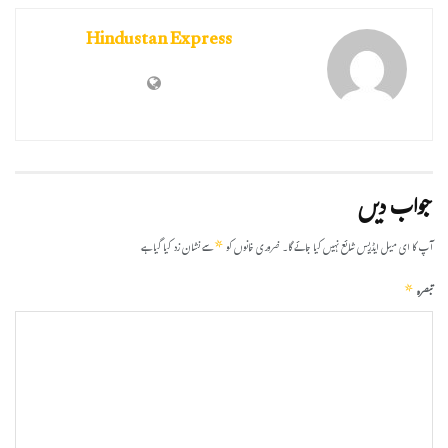
Hindustan Express
جواب دیں
*
آپ کا ای میل ایڈریس شائع نہیں کیا جائے گا۔
ضروری خانوں کو
سے نشان زد کیا گیا ہے
*
تبصرہ