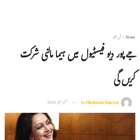
Home
فن فنکار
جے پور دیو فیسٹیول میں ہیما مالنی شرکت
کریں گی
Hindustan Express
by
ستمبر 17, 2023