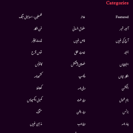
Categories
Featured
حادثہ
فلسطین- اسرائیل جنگ
آئینہ شہر
حقوق انسانی
فن فنکار
آج کی خبریں
خاص خبریں
قدرت کاقہر
أخبار
خدمتِ خلق
قوس قزح
اخبارجہاں
خصوصی پیشکش
کانفرنس
افکارِ جہاں
دلچسپ
کشمیرنامہ
الیکشن
دہلی نامہ
کھلاخط
بزم شمال
دیارِ ملت
کھیل ایکسپریس
بزنس
دیار وطن
متحرك
بہار نامہ
دیارِادب
مذہبی خبریں