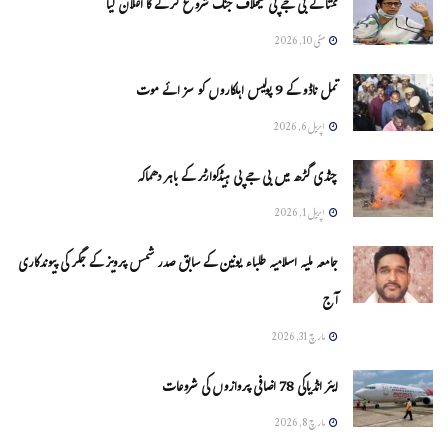
ممتا نے بی جے پی کیخلاف جنگ شروع کرنے کا اعلان کیا
مئی 10, 2026
تمل ناڈو کے 9 پولیس اہلکاروں کو سزائے موت
اپریل 6, 2026
چنڈی گڑھ میں بی جے پی ہیڈکوارٹر کے باہر دھماکہ
اپریل 1, 2026
جامعہ ملیہ اسلامیہ طلباء یونین کے سابق صدر شمس پرویز کے جگر کی پیوندکاری
آج
مارچ 31, 2026
ایئر انڈیاکی 78 اضافی پروازوں کی شروعات
مارچ 8, 2026