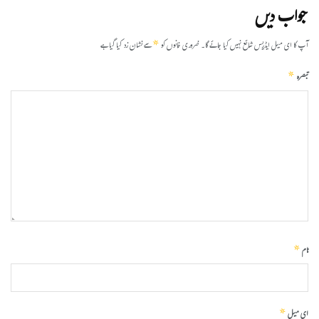
جواب دیں
*
آپ کا ای میل ایڈریس شائع نہیں کیا جائے گا۔
ضروری خانوں کو
سے نشان زد کیا گیا ہے
*
تبصرہ
*
نام
*
ای میل