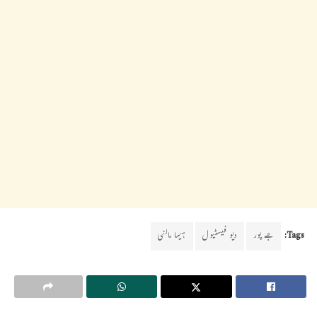
Tags:
جے پور
دیو فیسٹیول
ہیما مالنی