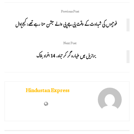
Previous Post
فوجیوں کی شہادت کے وقت بی جے پی والے جشن منا رہے تھے: کیجریوال
Next Post
برازیل میں طیارہ گر کر تباہ، 14 افراد ہلاک
Hindustan Express