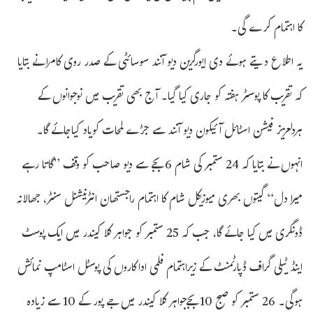
کا اہتمام کرے گی۔
یہ اطلاع دیتے ہوئے دی ایورگرین دیو آنند سوسائٹی کے صدر روی کامرا نے بتایا
کہ تقریب کا پوسٹر ہفتہ کو جاری کیا گیا۔ آج بھی تقریب میں نوجوانوں کے
ہردلعزیز فیشن اسٹائل آئیکون دیو آنند سے جڑے لمحات کویاد کیاجائے گا۔
انہوں نے بتایا کہ 24 ستمبر کی شام 6 بجے سے دیو صاحب کو وقف ’’گاتا رہے
میرا دل‘‘ گیتوں بھری میوزیکل شام کا اہتمام راجستھان انٹرنیشنل سنٹر، جھالانہ
ڈونگری میں کیا جائے گا، جب کہ 25 ستمبر کو جواہر کلا کیندر میں ایک پوسٹ
اینڈ ٹیلی گراف ڈپارٹمنٹ کے زیراہتمام فلمی اداکاروں کی پوسٹل اسٹامپ نمائش
ہوگی۔ 26 ستمبر کو صبح 10 بجےجواہر کلا کیندر میں جے پور کے 10 سے زیادہ