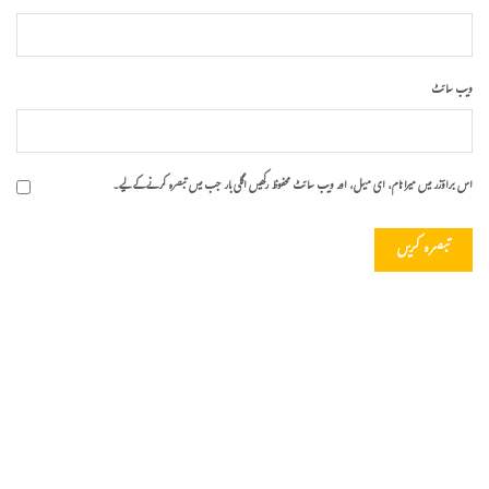
ویب‌ سائٹ
اس براؤزر میں میرا نام، ای میل، اور ویب سائٹ محفوظ رکھیں اگلی بار جب میں تبصرہ کرنے کےلیے۔