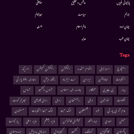
پارلیمانی خبریں
سائنس و تحقیق
موسيقى
جرائم
سیاست
میرا کالم
جہانِ اردو
عالم اسلام
ہمسایہ
جہانِ طب
عدلیہ
Tags
احتجاج
اسرائیل
اقوام متحدہ
الیکشن
الیکشن کمیشن
امریکہ
انتخابات
اپوزیشن
ایران
اے ایم یو
بنگلہ دیش
بھارتیہ جنتا پارٹی
بہار
بی جے پی
تلنگانہ
جامعہ ملیہ اسلامیہ
جموں وکشمیر
حماس
حکومت
خواتین
دہلی
راجستھان
راہل
راہل گاندھی
سپریم کورٹ
عام آدمی پارٹی
غزہ
فلسطین
لوک سبھا
لوک سبھا انتخابات
مسلمان
ممبئی
مودی
مہاراشٹر
نیشنل کانفرنس
وزیر اعظم
وزیر اعلیٰ
پارلیمنٹ
پاکستان
کانگریس
کرناٹک
کشمیر
کیجریوال
ہماچل پردیش
ہندوستان