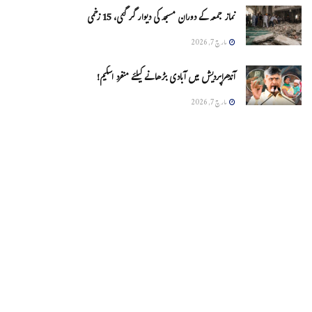
نماز جمعہ کے دوران مسجد کی دیوار گر گئی، 15 زخمی
مارچ 7, 2026
آندھراپردیش میں آبادی بڑھانے کیلئے منفرد اسکیم!
مارچ 7, 2026