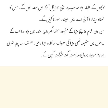
کالجوں کے طلباء دیو صاحب پر مبنی میوزیکل کوئز میں حصہ لیں گے، جس کا
انعقاد ریٹائرڈ آئی اے ایس مہیندر سورانا کریں گے۔
اسی دن شام 6 بجے دنیا کے مشہور سینما گھر راج مندر میں دیو صاحب کے
مداحوں میں مشہور فلمی دنیا کی معروف اداکارہ ہیما مالنی، مصنف اور پدم شری
بھاونا سومیا، پروڈیوسر امت کھنہ شرکت کریں گے۔