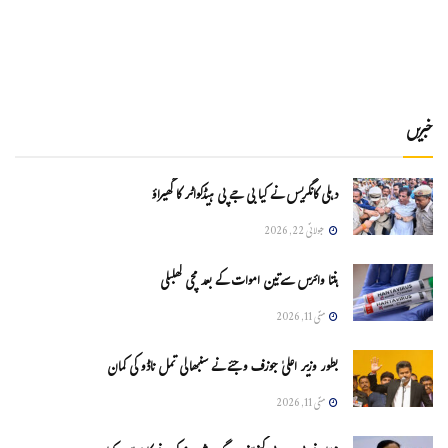
خبریں
دہلی کانگریس نے کیا بی جے پی ہیڈکواٹر کا گھیراؤ
جولائی 22, 2026
ہنتا وائرس سےتین اموات کے بعد مچی کھلبلی
مئی 11, 2026
بطور وزیر اعلیٰ جوزف وجئے نے سنبھالی تمل ناڈو کی کمان
مئی 11, 2026