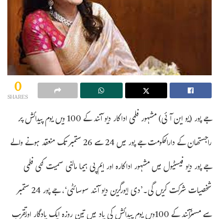
0
SHARES
جے پور (یو این آئی) مشہور فلمی اداکار دیو آنند کے 100 ویں یوم پیدائش پر
راجستھان کے دارالحکومت جے پور میں 24 سے 26 ستمبر تک منعقد ہونے والے
جے پور دیو فیسٹیول میں مشہور اداکارہ اور ایم پی ہیما مالنی سمیت کئی فلمی
شخصیات شرکت کریں گی۔’دی ایورگرین دیو آنند سوسائٹی‘، جے پور 24 ستمبر
سے مسٹرآنند کے 100ویں یوم پیدائش کی یاد میں تین روزہ ایک یادگار اورتقریب