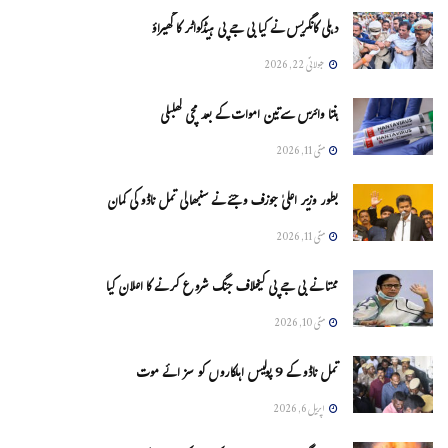
دہلی کانگریس نے کیا بی جے پی ہیڈکواٹر کا گھیراؤ
جولائی 22, 2026
ہنتا وائرس سےتین اموات کے بعد مچی کھلبلی
مئی 11, 2026
بطور وزیر اعلیٰ جوزف وجئے نے سنبھالی تمل ناڈو کی کمان
مئی 11, 2026
ممتا نے بی جے پی کیخلاف جنگ شروع کرنے کا اعلان کیا
مئی 10, 2026
تمل ناڈو کے 9 پولیس اہلکاروں کو سزائے موت
اپریل 6, 2026