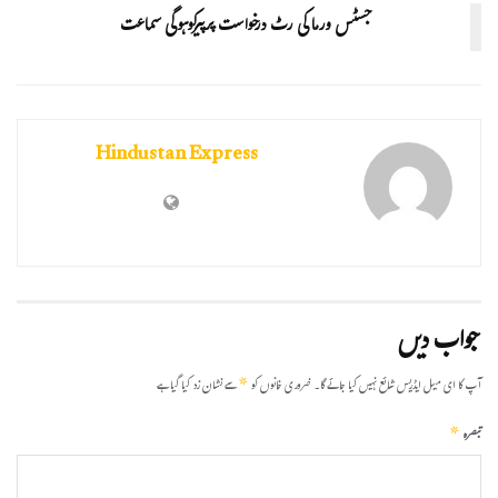
جسٹس ورما کی رٹ درخواست پرپیرکوہوگی سماعت
Hindustan Express
جواب دیں
*
آپ کا ای میل ایڈریس شائع نہیں کیا جائے گا۔
ضروری خانوں کو
سے نشان زد کیا گیا ہے
*
تبصرہ