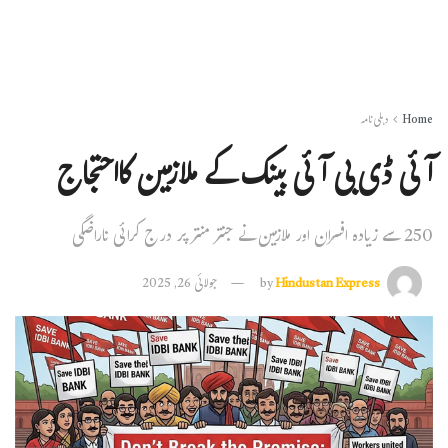
Home
دہلی نامہ
آئی ڈی بی آئی بینک کے ملازمین کااحتجاج
250 سے زیادہ افسران اور ملازمین نے جنتر منتر پر درج کرائی ناراضگی
Hindustan Express
by
جولائی 26, 2025