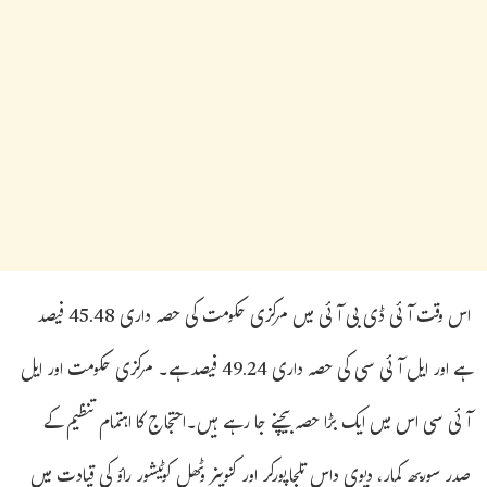
اس وقت آئی ڈی بی آئی میں مرکزی حکومت کی حصہ داری 45.48 فیصد
ہے اور ایل آئی سی کی حصہ داری 49.24 فیصد ہے۔ مرکزی حکومت اور ایل
آئی سی اس میں ایک بڑا حصہ بیچنے جا رہے ہیں۔احتجاج کا اہتمام تنظیم کے
صدر سوربھ کمار، دیوی داس تلجاپورکر اور کنوینر وٹھل کوٹیشور راؤ کی قیادت میں