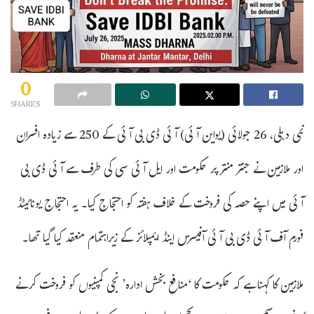
0
SHARES
نئی دہلی، 26 جولائی (یواین آئی) آئی ڈی بی آئی کے 250 سے زیادہ افسران
اور ملازمین نے جنتر منتر پر حکومت اور ایل آئی سی کی طرف سے آئی ڈی بی
آئی میں اپنے حصہ کی فروخت کے خلاف ہفتہ کو احتجاج کیا۔ یہ احتجاج یونائیٹڈ
فورم آف آئی ڈی بی آئی آفیسرس اینڈ ایمپلائز کے زیراہتمام منعقد کیا گیا تھا۔
ملازمین کا کہنا ہے کہ حکومت کا ‘منافع بخش ادارہ’ نجی کمپنیوں کو فروخت کرنے