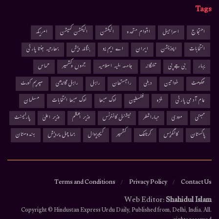
Tags
احتجاج
اسرائیل
اقوام متحدہ
الیکشن
الیکشن کمیشن
امریکہ
انتخابات
اپوزیشن
ایران
اے ایم یو
بنگلہ دیش
بھارتیہ جنتا پارٹی
بہار
بی جے پی
تلنگانہ
جامعہ ملیہ اسلامیہ
جموں وکشمیر
حماس
حکومت
خواتین
دہلی
راجستھان
راہل
راہل گاندھی
سپریم کورٹ
عام آدمی پارٹی
غزہ
فلسطین
لوک سبھا
لوک سبھا انتخابات
مسلمان
ممبئی
مودی
مہاراشٹر
نیشنل کانفرنس
وزیر اعظم
وزیر اعلیٰ
پارلیمنٹ
پاکستان
کانگریس
کرناٹک
کشمیر
کیجریوال
ہماچل پردیش
ہندوستان
Terms and Conditions
Privacy Policy
Contact Us
Web Editor:
Shahidul Islam
.Copyright © Hindustan Express Urdu Daily, Published from, Delhi, India. All