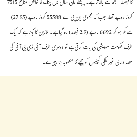
کا فیصلہ سمجھ سے بالاتر ہے۔ پچھلے مالی سال میں بینک کا خالص منافع 7515
کروڑ روپے تھا، جب کہ مجموعی این پی اے 55588 کروڑ روپے (27.95)
سے کم ہو کر 6692 روپے (2.9 فیصد) رہ گیا ہے۔ ملازمین کا کہنا ہے کہ ایک
طرف حکومت سودیشی کی بات کرتی ہے تو دوسری طرف آئی ڈی بی آئی کی
حصہ داری غیر ملکی کمپنیوں کو بیچنے کا منصوبہ بنا رہی ہے۔