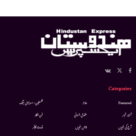
Categories
Featured
حادثہ
فلسطین- اسرائیل جنگ
آئینہ شہر
حقوق انسانی
فن فنکار
آج کی خبریں
خاص خبریں
قدرت کاقہر