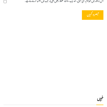
اس براؤزر میں میرا نام، ای میل، اور ویب سائٹ محفوظ رکھیں اگلی بار جب میں تبصرہ کرنے کےلیے۔
خبریں