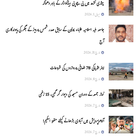
چنڈی گڑھ میں بی جے پی ہیڈکوارٹر کے باہر دھماکہ
اپریل 1, 2026
جامعہ ملیہ اسلامیہ طلباء یونین کے سابق صدر شمس پرویز کے جگر کی پیوندکاری
آج
مارچ 31, 2026
ایئر انڈیاکی 78 اضافی پروازوں کی شروعات
مارچ 8, 2026
نماز جمعہ کے دوران مسجد کی دیوار گر گئی، 15 زخمی
مارچ 7, 2026
آندھراپردیش میں آبادی بڑھانے کیلئے منفرد اسکیم!
مارچ 7, 2026