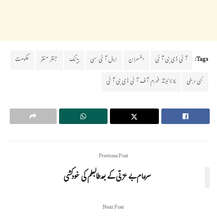
Tags:
آئی ڈی بی آئی
افسران
ایل آئی سی
بینک
جنتر منتر
حکومت
نئی دہلی
یونائیٹڈ فورم آف آئی ڈی بی آئی
Previous Post
سرعام بے عزتی کے بعدطالبعلم کی خودکشی
Next Post