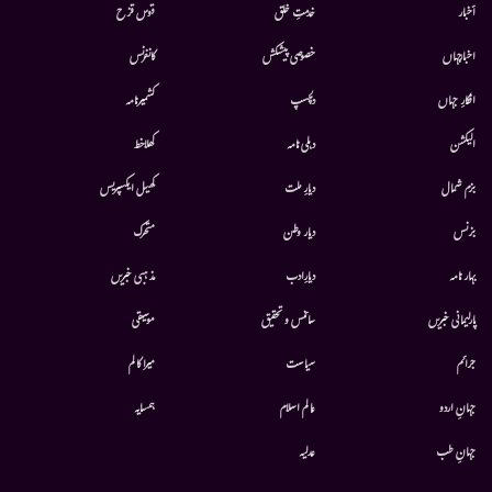
أخبار
خدمتِ خلق
قوس قزح
اخبارجہاں
خصوصی پیشکش
کانفرنس
افکارِ جہاں
دلچسپ
کشمیرنامہ
الیکشن
دہلی نامہ
کھلاخط
بزم شمال
دیارِ ملت
کھیل ایکسپریس
بزنس
دیار وطن
متحرك
بہار نامہ
دیارِادب
مذہبی خبریں
پارلیمانی خبریں
سائنس و تحقیق
موسيقى
جرائم
سیاست
میرا کالم
جہانِ اردو
عالم اسلام
ہمسایہ
جہانِ طب
عدلیہ