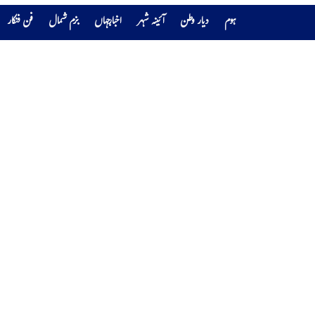
ہوم
دیار وطن
آئینہ شہر
اخبارجہاں
بزم شمال
فن فنکار