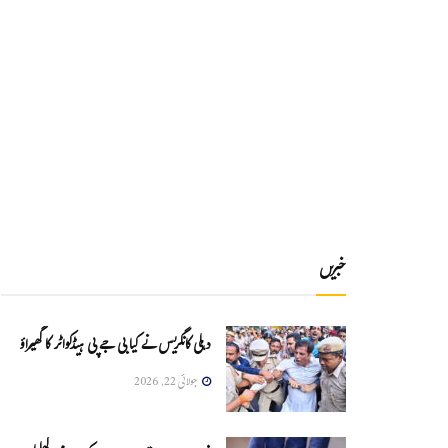
خبریں
دہلی کانگریس نے کیا بی جے پی ہیڈکواٹر کا گھیراؤ
جولائی 22, 2026