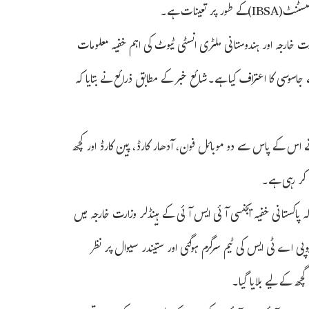
خارجہ اور ہندوستانی ملٹری انسٹی ٹیوٹ کی اہم خفیہ معلومات
جاسوسی کا اعتراف کیا ہے۔شائع خبر کے مطابق ذرائع نے بتایا کہ
ے اس کے پاس سے دو موبائل فون، آدھار کارڈ، پین کارڈ اور کچھ
 کر رہی ہے۔
پاکستانی خفیہ ایجنسی آئی ایس آئی کے ہینڈلر وزارت خارجہ میں
وپی اے ٹی ایس کی ٹیم سرگرم ہوگئی اور ستیندر سیوال پر نظر
 کے لیے بلایا گیا۔