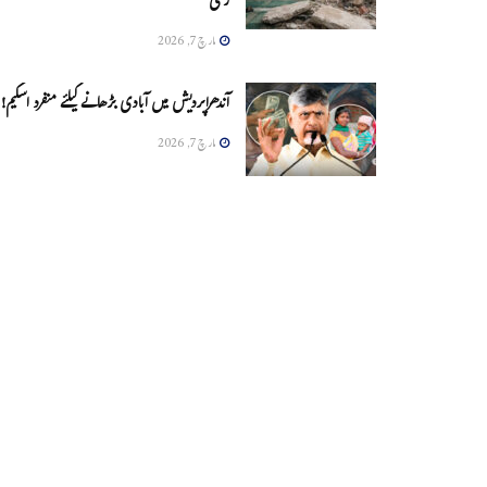
زخمی
مارچ 7, 2026
آندھراپردیش میں آبادی بڑھانے کیلئے منفرد اسکیم!
مارچ 7, 2026