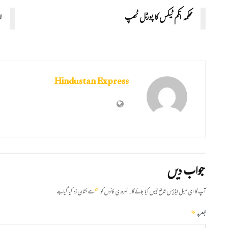
محکمہ انکم ٹیکس کا پورٹل ٹھپ
ا
Hindustan Express
جواب دیں
*
آپ کا ای میل ایڈریس شائع نہیں کیا جائے گا۔
ضروری خانوں کو
سے نشان زد کیا گیا ہے
*
تبصرہ