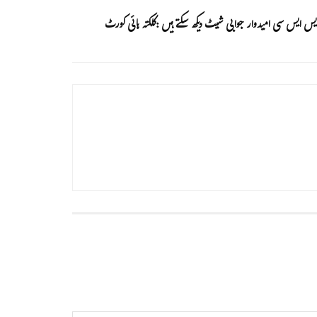
یس ایس سی امیدوار جوابی شیٹ دیکھ سکتے ہیں :کلکتہ ہائی کورٹ