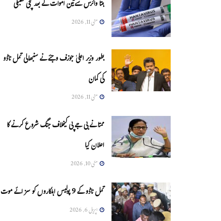
ہنتا وائرس سےتین اموات کے بعد مچی کھلبلی
مئی 11, 2026
بطور وزیر اعلیٰ جوزف وجئے نے سنبھالی تمل ناڈو
کی کمان
مئی 11, 2026
ممتا نے بی جے پی کیخلاف جنگ شروع کرنے کا
اعلان کیا
مئی 10, 2026
تمل ناڈو کے 9 پولیس اہلکاروں کو سزائے موت
اپریل 6, 2026