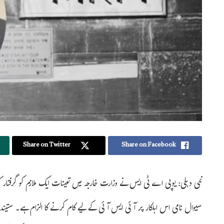
Share on Twitter
Share on Facebook
نئی دہلی: یوپی اے ٹی ایس نے وزارت خارجہ میں تعینات ایک ملازم کو گرفتار 
سیوال نامی اس اہلکار پر آئی ایس آئی کے لیے کام کرنے کا الزام ہے۔ ستی