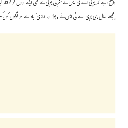
واضح رہے کہ یوپی اے ٹی ایس نے مغربی یوپی سے کئی ایسے لوگوں کو گرفتار ک
پچھلے سال ہی یوپی اے ٹی ایس نے ہاپوڑ اور غازی آباد سے دو لوگوں کو پاکس