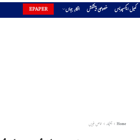
کھیل ایکسپریس
خصوصی پیشکش
افکارِ جہاں
EPAPER
Home
أخبار
خاص خبریں