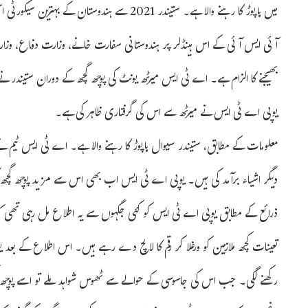
میں ہاپوڑ کا رہنے والا ہے۔ ستیندر 2021 سے ہندوستان کے بہترین سیکورٹی اسسٹنٹ(IBSA)کے طور پر تعینات ہے۔
آئی ایس آئی کے اس ہینڈلر پر ہندوستانی سفارت خانے، وزارت دفاع، وزارت 
بھیجنے کا الزام ہے۔ اے ٹی ایس میرٹھ یونٹ کی پوچھ گچھ کے دوران ستیندر نے 
یوپی اے ٹی ایس نے میرٹھ سے اس کی گرفتاری ظاہر کی ہے۔
معلومات کے مطابق، ستیندر سیوال ہاپوڑ کا رہنے والا ہے۔ اے ٹی ایس ٹیم ن
دیگر اشیاء برآمد کی ہیں۔ یوپی اے ٹی ایس اب بھی اس سے مزید پوچھ گچھ
ذرائع کے مطابق یوپی اے ٹی ایس کو کئی جگہوں سے یہ اطلاع مل رہی تھی کہ 
تعینات کچھ ملازمین کو ورغلا کر رقم کا لالچ دے رہے ہیں۔ اس اطلاع کے بعد ی
رکھنے لگی۔ جب اس کی جاسوسی کے حوالے سے ٹھوس شواہد ملے تو اسے پوچھ گچھ