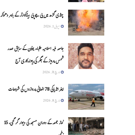
چنڈی گڑھ میں بی جے پی ہیڈکوارٹر کے باہر دھماکہ
اپریل 1, 2026
جامعہ ملیہ اسلامیہ طلباء یونین کے سابق صدر
شمس پرویز کے جگر کی پیوندکاری آج
مارچ 31, 2026
ایئر انڈیاکی 78 اضافی پروازوں کی شروعات
مارچ 8, 2026
نماز جمعہ کے دوران مسجد کی دیوار گر گئی، 15