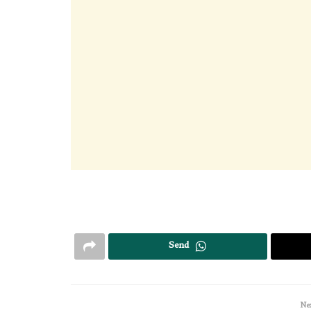
Send
Nex