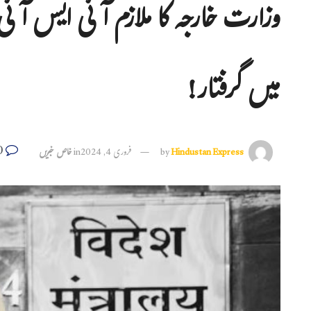
وزارت خارجہ کا ملازم آئی ایس آئ
میں گرفتار!
0
Hindustan Express
by
فروری 4, 2024
in
خاص خبریں