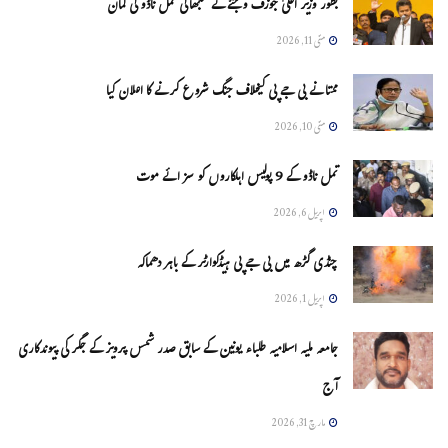
بطور وزیر اعلیٰ جوزف وجئے نے سنبھالی تمل ناڈو کی کمان
مئی 11, 2026
ممتا نے بی جے پی کیخلاف جنگ شروع کرنے کا اعلان کیا
مئی 10, 2026
تمل ناڈو کے 9 پولیس اہلکاروں کو سزائے موت
اپریل 6, 2026
چنڈی گڑھ میں بی جے پی ہیڈکوارٹر کے باہر دھماکہ
اپریل 1, 2026
جامعہ ملیہ اسلامیہ طلباء یونین کے سابق صدر شمس پرویز کے جگر کی پیوندکاری
آج
مارچ 31, 2026