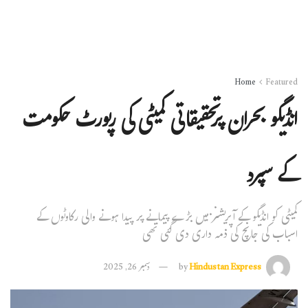
Home
Featured
انڈیگو بحران پرتحقیقاتی کمیٹی کی رپورٹ حکومت
کے سپرد
کمیٹی کو انڈیگو کے آپریشنز میں بڑے پیمانے پر پیدا ہونے والی رکاوٹوں کے
اسباب کی جانچ کی ذمہ داری دی گئی تھی
Hindustan Express
by
دسمبر 26, 2025