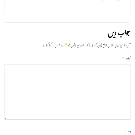
جواب دیں
*
آپ کا ای میل ایڈریس شائع نہیں کیا جائے گا۔
ضروری خانوں کو
سے نشان زد کیا گیا ہے
*
تبصرہ
*
نام