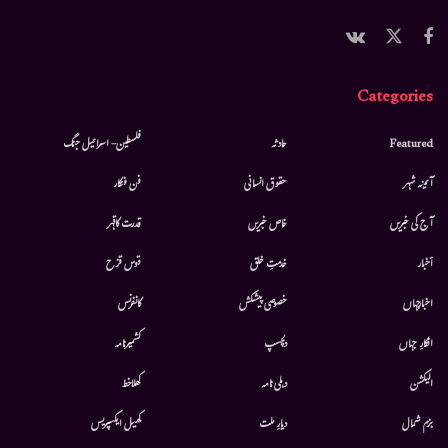
Categories
Featured
حادثہ
فلسطین- اسرائیل جنگ
آئینہ شہر
حقوق انسانی
فن فنکار
آج کی خبریں
خاص خبریں
قدرت کاقہر
أخبار
خدمتِ خلق
قوس قزح
اخبارجہاں
خصوصی پیشکش
کانفرنس
افکارِ جہاں
دلچسپ
کشمیرنامہ
الیکشن
دہلی نامہ
کھلاخط
بزم شمال
دیارِ ملت
کھیل ایکسپریس