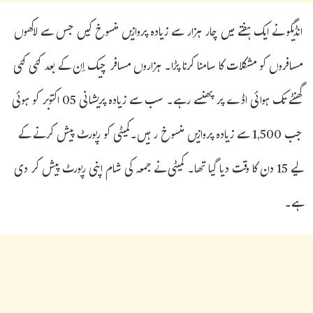
انڈیگو نے ایک ہفتے میں چار ہزار سے زیادہ پروازیں منسوخ کیں جس سے لاکھوں
مسافروں کو مشکلات کا سامنا کرنا پڑا۔ ہزاروں مسافر چیک اِن کے بعد کئی کئی
گھنٹے تک ہوائی اڈے پر پھنسے رہے۔ سب سے زیادہ پریشانی 05 اکتوبر کو ہوئی
جب 1,500 سے زیادہ پروازیں منسوخ رہیں۔کمیٹی کو رپورٹ پیش کرنے کے
لیے 15 دن کا وقت دیا گیا تھا۔ کمیٹی نے جمعہ کی شام اپنی رپورٹ پیش کر دی
ہے۔