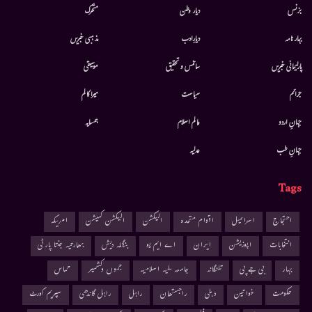
بزنس
دیار وطن
متحرك
بہار نامہ
دیارِادب
مذہبی خبریں
پارلیمانی خبریں
سائنس و تحقیق
موسيقى
جرائم
سیاست
میرا کالم
جہانِ اردو
عالم اسلام
ہمسایہ
جہانِ طب
عدلیہ
Tags
احتجاج
اسرائیل
اقوام متحدہ
الیکشن
الیکشن کمیشن
امریکہ
انتخابات
اپوزیشن
ایران
اے ایم یو
بنگلہ دیش
بھارتیہ جنتا پارٹی
بہار
بی جے پی
تلنگانہ
جامعہ ملیہ اسلامیہ
جموں وکشمیر
حماس
حکومت
خواتین
دہلی
راجستھان
راہل
راہل گاندھی
سپریم کورٹ