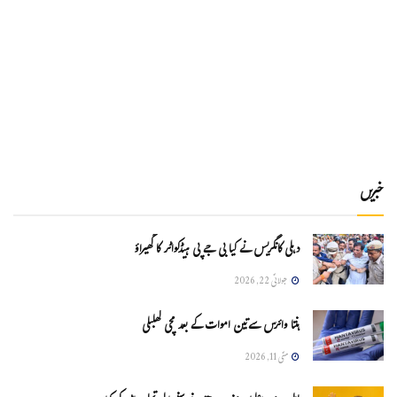
خبریں
دہلی کانگریس نے کیا بی جے پی ہیڈکواٹر کا گھیراؤ
جولائی 22, 2026
ہنتا وائرس سےتین اموات کے بعد مچی کھلبلی
مئی 11, 2026