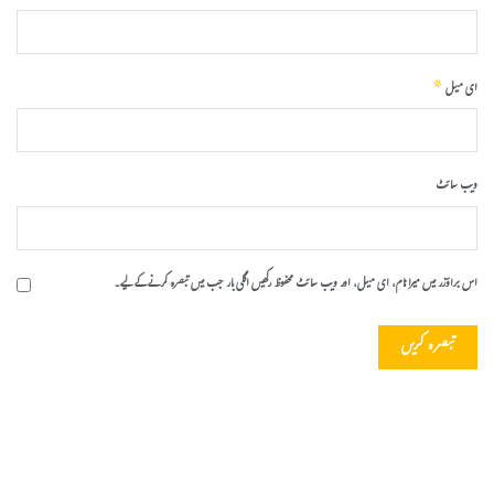
*
ای میل
ویب‌ سائٹ
اس براؤزر میں میرا نام، ای میل، اور ویب سائٹ محفوظ رکھیں اگلی بار جب میں تبصرہ کرنے کےلیے۔