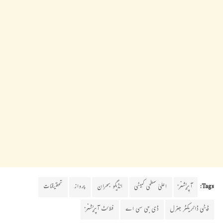
Tags:
آپریشنز
اعلیٰ سطحی کمیٹی
انڈیگو بحران
پرواز
تحقیقات
ڈپٹی ڈائریکٹر جنرل
ڈی جی سی اے
فلائٹ آپریشنز