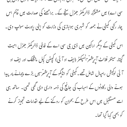
سی اے) میں مشترکہ ڈائریکٹر جنرل سنجے کے۔ برامھنے کی صدارت میں قائم اس
چار رکنی کمیٹی نے جمعہ کو شہری ہوابازی کی وزارت کو اپنی رپورٹ سونپ دی۔
اس کمیٹی کے دیگر اراکین میں ڈی جی سی اے کے ڈپٹی ڈائریکٹر جنرل امیت
گپتا، سینئر فلائٹ آپریشنز انسپکٹر (ایف او آئی) کیپٹن کپِل مانگلک اور ایف او
آئی لوکیش رامپال شامل تھے۔کمیٹی کو انڈیگو کے آپریشنز میں بڑے پیمانے پر پیدا
ہونے والی رکاوٹوں کے اسباب کی جانچ کی ذمہ داری دی گئی تھی۔ ساتھ ہی
اسے مستقبل میں اس طرح کے بحران کو روکنے کے لیے اقدامات تجویز کرنے
کو بھی کہا گیا تھا۔