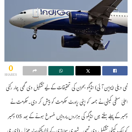
0
SHARES
نئی دہلی (یواین آئی) انڈیگو بحران کی تحقیقات کے لیے تشکیل دی گئی چار رکنی
اعلیٰ سطحی کمیٹی نے جمعہ کو اپنی رپورٹ حکومت کو پیش کر دی۔حکومت نے
دسمبر کے پہلے ہفتے میں انڈیگو کی ہزاروں پروازیں منسوخ ہونے کے بعد 05 دسمبر
کو ایک کمیٹی تشکیل دی تھی۔ شہری ہوابازی کے ڈائریکٹوریٹ جنرل (ڈی جی