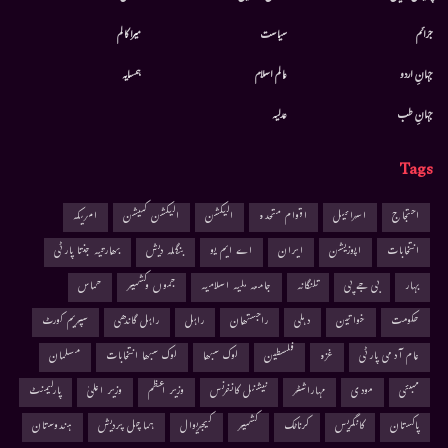
جرائم
سیاست
میرا کالم
جہانِ اردو
عالم اسلام
ہمسایہ
جہانِ طب
عدلیہ
Tags
احتجاج
اسرائیل
اقوام متحدہ
الیکشن
الیکشن کمیشن
امریکہ
انتخابات
اپوزیشن
ایران
اے ایم یو
بنگلہ دیش
بھارتیہ جنتا پارٹی
بہار
بی جے پی
تلنگانہ
جامعہ ملیہ اسلامیہ
جموں وکشمیر
حماس
حکومت
خواتین
دہلی
راجستھان
راہل
راہل گاندھی
سپریم کورٹ
عام آدمی پارٹی
غزہ
فلسطین
لوک سبھا
لوک سبھا انتخابات
مسلمان
ممبئی
مودی
مہاراشٹر
نیشنل کانفرنس
وزیر اعظم
وزیر اعلیٰ
پارلیمنٹ
پاکستان
کانگریس
کرناٹک
کشمیر
کیجریوال
ہماچل پردیش
ہندوستان