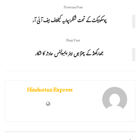
Previous Post
پوسکوایکٹ کے تحت شنکراچاریہ کیخلاف ایف آئی آر
Next Post
جھارکھنڈ کے چترا میں ایئر ایمبولینس حادثہ کا شکار
Hindustan Express