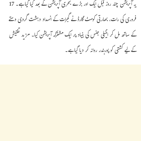
یہ آپریشن چند روز قبل ایک اور بڑے بحری آپریشن کے بعد کیا گیا ہے۔ 17
فروری کی رات، بھارتی کوسٹ گارڈ نے گجرات کے انسداد دہشت گردی دستے
کے ساتھ مل کر انٹیلی جنس کی بنیاد پر ایک مشترکہ آپریشن کیا۔ مزید تفتیش
کے لیے کشتی کو پوربندر روانہ کر دیا گیا ہے۔