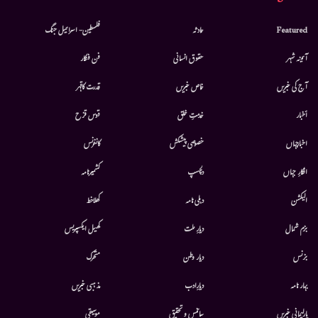
Featured
حادثہ
فلسطین- اسرائیل جنگ
آئینہ شہر
حقوق انسانی
فن فنکار
آج کی خبریں
خاص خبریں
قدرت کاقہر
أخبار
خدمتِ خلق
قوس قزح
اخبارجہاں
خصوصی پیشکش
کانفرنس
افکارِ جہاں
دلچسپ
کشمیرنامہ
الیکشن
دہلی نامہ
کھلاخط
بزم شمال
دیارِ ملت
کھیل ایکسپریس
بزنس
دیار وطن
متحرك
بہار نامہ
دیارِادب
مذہبی خبریں
پارلیمانی خبریں
سائنس و تحقیق
موسيقى