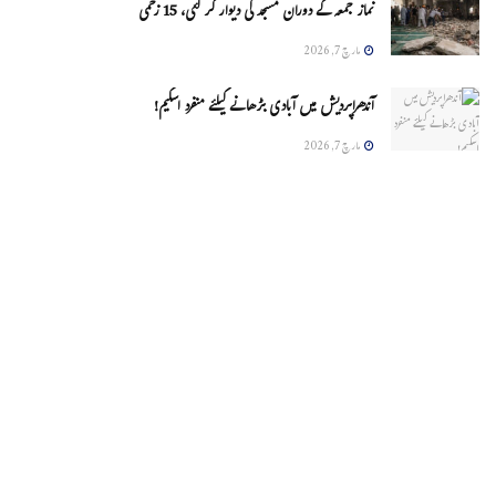
نماز جمعہ کے دوران مسجد کی دیوار گر گئی، 15 زخمی
مارچ 7, 2026
آندھراپردیش میں آبادی بڑھانے کیلئے منفرد اسکیم!
مارچ 7, 2026