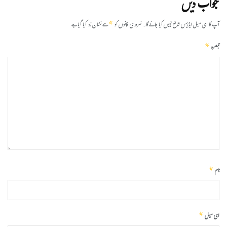
جواب دیں
*
آپ کا ای میل ایڈریس شائع نہیں کیا جائے گا۔
ضروری خانوں کو
سے نشان زد کیا گیا ہے
*
تبصرہ
*
نام
*
ای میل