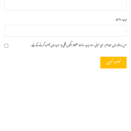
ویب‌ سائٹ
اس براؤزر میں میرا نام، ای میل، اور ویب سائٹ محفوظ رکھیں اگلی بار جب میں تبصرہ کرنے کےلیے۔