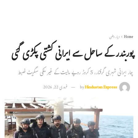
Home
دیار وطن
پوربندر کے ساحل سے ایرانی کشتی پکڑی گئی
چار ایرانی شہری گرفتار، 5 کروڑ روپے مالیت کے غیر ملکی سگریٹ ضبط
Hindustan Express
by
فروری 22, 2026