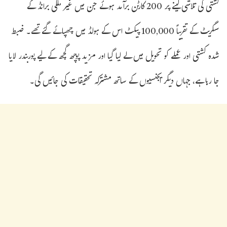
کشتی کی تلاشی لینے پر 200 کارٹن برآمد ہوئے جن میں غیر ملکی برانڈ کے
سگریٹ کے تقریباً 100,000 پیکٹ اس کے ہولڈ میں چھپائے گئے تھے۔ ضبط
شدہ کشتی اور عملے کو تحویل میں لے لیا گیا اور مزید پوچھ گچھ کے لیے پوربندر لایا
جا رہا ہے، جہاں دیگر ایجنسیوں کے ساتھ مشترکہ تحقیقات کی جائیں گی۔