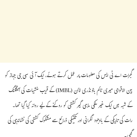
گجرات اے ٹی ایس کی معلومات پر عمل کرتے ہوئے، ایک آئی سی جی جہاز کو
بین الاقوامی میری ٹائم باؤنڈری لائن (IMBL) کے قریب منشیات کی اسمگلنگ
کے شبہ میں ایک غیر ملکی ماہی گیر کشتی کو روکنے کے لیے روانہ کیا گیا تھا۔
رات کی تاریکی کے باوجود نگرانی اور تکنیکی ذرائع سے مشکوک کشتی کی نشاندہی کی
گئی۔