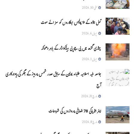
مئی 10, 2026
تمل ناڈو کے 9 پولیس اہلکاروں کو سزائے موت
اپریل 6, 2026
چنڈی گڑھ میں بی جے پی ہیڈکوارٹر کے باہر دھماکہ
اپریل 1, 2026
جامعہ ملیہ اسلامیہ طلباء یونین کے سابق صدر شمس پرویز کے جگر کی پیوندکاری
آج
مارچ 31, 2026
ایئر انڈیاکی 78 اضافی پروازوں کی شروعات
مارچ 8, 2026