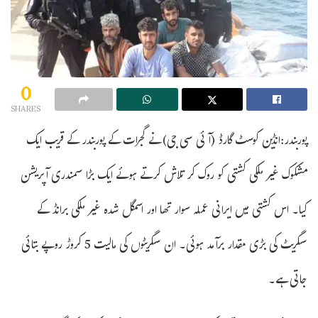
0
SHARES
پوربندر:انڈین کوسٹ گارڈ (آئی سی جی) نے گجرات کے پوربندر کے قریب ایک
مشکوک غیر ملکی کشتی کو روک کر تلاش کرتے ہوئے ایک بڑا سمندری آپریشن
کیا۔ اس کشتی میں ایرانی عملہ سوار تھا اور اسمگل شدہ غیر ملکی برانڈ کے
سگریٹ کی بڑی مقدار برآمد ہوئی۔ ان سگریٹوں کی مالیت 5 کروڑ روپے بتائی
جاتی ہے۔