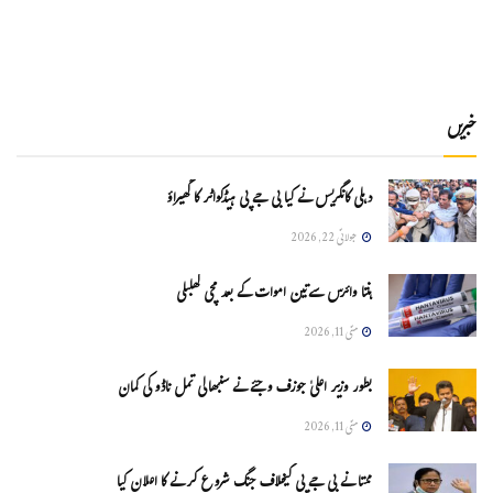
خبریں
دہلی کانگریس نے کیا بی جے پی ہیڈکواٹر کا گھیراؤ
جولائی 22, 2026
ہنتا وائرس سےتین اموات کے بعد مچی کھلبلی
مئی 11, 2026
بطور وزیر اعلیٰ جوزف وجئے نے سنبھالی تمل ناڈو کی کمان
مئی 11, 2026
ممتا نے بی جے پی کیخلاف جنگ شروع کرنے کا اعلان کیا