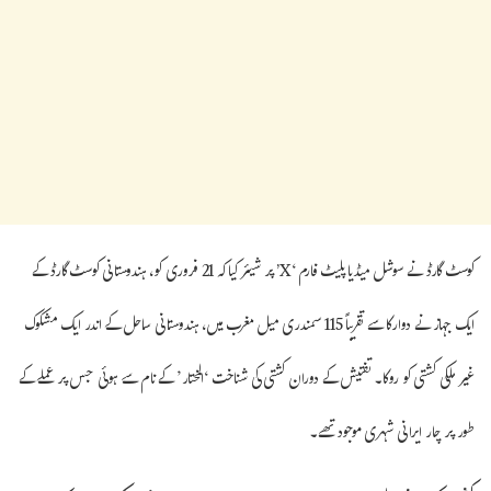
کوسٹ گارڈ نے سوشل میڈیا پلیٹ فارم ‘X’ پر شیئر کیا کہ 21 فروری کو، ہندوستانی کوسٹ گارڈ کے
ایک جہاز نے دوارکا سے تقریباً 115 سمندری میل مغرب میں، ہندوستانی ساحل کے اندر ایک مشکوک
غیر ملکی کشتی کو روکا۔ تفتیش کے دوران کشتی کی شناخت ‘المختار’ کے نام سے ہوئی جس پر عملے کے
طور پر چار ایرانی شہری موجود تھے۔