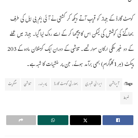
کوسٹ گارڈ کے جہاز کو قریب آتے دیکھ کر کشتی نے آئی ایم بی ایل کی طرف
بھاگنے کی کوشش کی لیکن اس کا پیچھا کر کے اسے روک لیا گیا۔ جہاز میں عملے
کے دو غیر ملکی ارکان سوار تھے۔ تلاشی کے دوران ایک کرسٹلائن مادہ کے 203
پیکٹ (ہر 1 کلوگرام) بھی برآمد ہوئے، جن پر منشیات کا شبہ ہے۔
Tags:
آپریشن
ایرانی شہری
بھارتی کوسٹ گارڈ
پوربندر
تلاشی
سگریٹ
ضبط