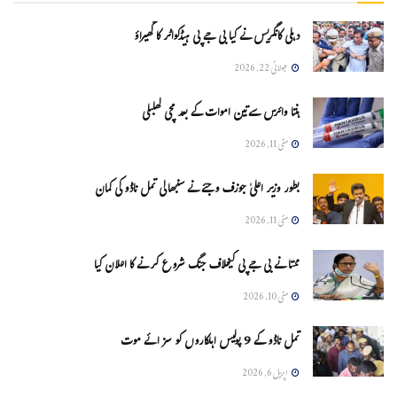
دہلی کانگریس نے کیا بی جے پی ہیڈکواٹر کا گھیراؤ
جولائی 22, 2026
ہنتا وائرس سےتین اموات کے بعد مچی کھلبلی
مئی 11, 2026
بطور وزیر اعلیٰ جوزف وجئے نے سنبھالی تمل ناڈو کی کمان
مئی 11, 2026
ممتا نے بی جے پی کیخلاف جنگ شروع کرنے کا اعلان کیا
مئی 10, 2026
تمل ناڈو کے 9 پولیس اہلکاروں کو سزائے موت
اپریل 6, 2026