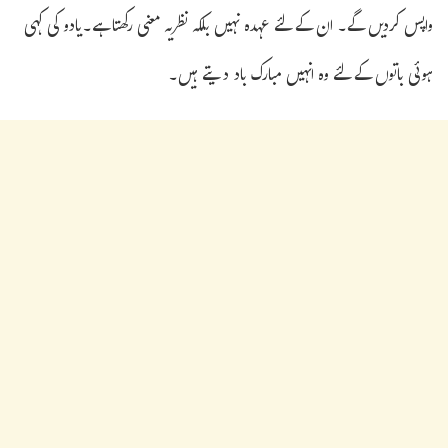
واپس کردیں گے۔ ان کے لئے عہدہ نہیں بلکہ نظریہ معنی رکھتا ہے۔یادو کی کہی
ہوئی باتوں کے لئے وہ انہیں مبارک باد دیتے ہیں۔