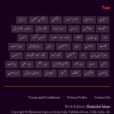
Tags
احتجاج
اسرائیل
اقوام متحدہ
الیکشن
الیکشن کمیشن
امریکہ
انتخابات
اپوزیشن
ایران
اے ایم یو
بنگلہ دیش
بھارتیہ جنتا پارٹی
بہار
بی جے پی
تلنگانہ
جامعہ ملیہ اسلامیہ
جموں وکشمیر
حماس
حکومت
خواتین
دہلی
راجستھان
راہل
راہل گاندھی
سپریم کورٹ
عام آدمی پارٹی
غزہ
فلسطین
لوک سبھا
لوک سبھا انتخابات
مسلمان
ممبئی
مودی
مہاراشٹر
نیشنل کانفرنس
وزیر اعظم
وزیر اعلیٰ
پارلیمنٹ
پاکستان
کانگریس
کرناٹک
کشمیر
کیجریوال
ہماچل پردیش
ہندوستان
Terms and Conditions
Privacy Policy
Contact Us
Web Editor:
Shahidul Islam
.Copyright © Hindustan Express Urdu Daily, Published from, Delhi, India. All