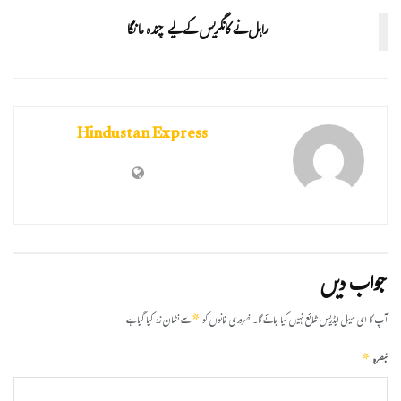
راہل نے کانگریس کے لیے چندہ مانگا
Hindustan Express
جواب دیں
*
آپ کا ای میل ایڈریس شائع نہیں کیا جائے گا۔
ضروری خانوں کو
سے نشان زد کیا گیا ہے
*
تبصرہ