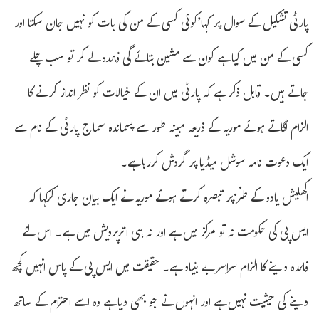
پارٹی تشکیل کے سوال پر کہا’کوئی کسی کے من کی بات کو نہیں جان سکتا اور
کسی کے من میں کیا ہے کون سے مشین بتائے گی فائدہ لے کر تو سب چلے
جاتے ہیں۔ قابل ذکر ہے کہ پارٹی میں ان کے خیالات کو نظر انداز کرنے کا
الزام لگاتے ہوئے موریہ کے ذریعہ مبینہ طور سے پسماندہ سماج پارٹی کے نام سے
ایک دعوت نامہ سوشل میڈیا پر گردش کررہا ہے۔
اکھلیش یادو کے طنز پر تبصرہ کرتے ہوئے موریہ نے ایک بیان جاری کرکہا کہ
ایس پی کی حکومت نہ تو مرکز میں ہے اور نہ ہی اترپردیش میں ہے۔ اس لئے
فائدہ دینے کا الزام سراسر بے بنیاد ہے۔ حقیقت میں ایس پی کے پاس انہیں کچھ
دینے کی حیثیت نہیں ہے اور انہوں نے جو بھی دیا ہے وہ اسے احترام کے ساتھ