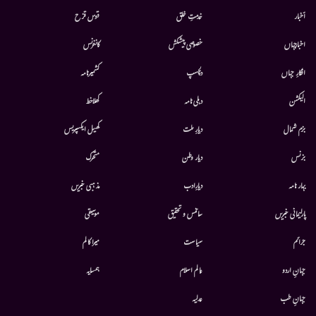
أخبار
خدمتِ خلق
قوس قزح
اخبارجہاں
خصوصی پیشکش
کانفرنس
افکارِ جہاں
دلچسپ
کشمیرنامہ
الیکشن
دہلی نامہ
کھلاخط
بزم شمال
دیارِ ملت
کھیل ایکسپریس
بزنس
دیار وطن
متحرك
بہار نامہ
دیارِادب
مذہبی خبریں
پارلیمانی خبریں
سائنس و تحقیق
موسيقى
جرائم
سیاست
میرا کالم
جہانِ اردو
عالم اسلام
ہمسایہ
جہانِ طب
عدلیہ