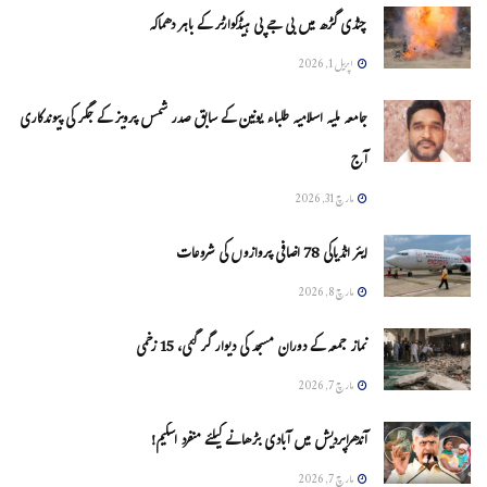
چنڈی گڑھ میں بی جے پی ہیڈکوارٹر کے باہر دھماکہ
اپریل 1, 2026
جامعہ ملیہ اسلامیہ طلباء یونین کے سابق صدر شمس پرویز کے جگر کی پیوندکاری
آج
مارچ 31, 2026
ایئر انڈیاکی 78 اضافی پروازوں کی شروعات
مارچ 8, 2026
نماز جمعہ کے دوران مسجد کی دیوار گر گئی، 15 زخمی
مارچ 7, 2026
آندھراپردیش میں آبادی بڑھانے کیلئے منفرد اسکیم!
مارچ 7, 2026