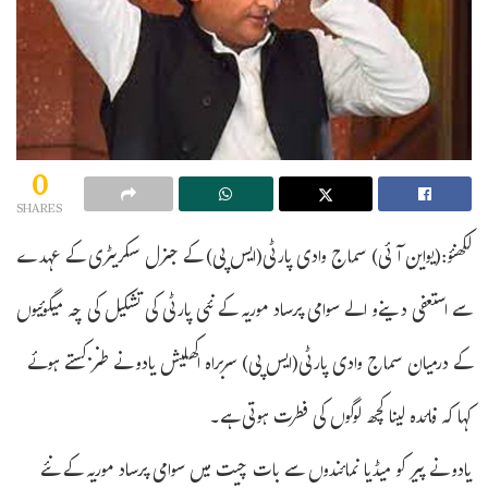
0
SHARES
لکھنؤ:(یواین آئی) سماج وادی پارٹی(ایس پی) کے جنرل سکریٹری کے عہدے
سے استعفی دینےو الے سوامی پرساد موریہ کے نئی پارٹی کی تشکیل کی چہ میگوئیوں
کے درمیان سماج وادی پارٹی(ایس پی) سربراہ اکھلیش یادو نے طنز کستے ہوئے
کہا کہ فائدہ لینا کچھ لوگوں کی فطرت ہوتی ہے۔
یادو نے پیر کو میڈیا نمائندوں سے بات چیت میں سوامی پرساد موریہ کے نئے