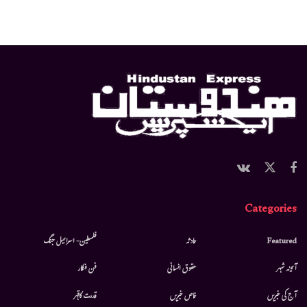
Categories
Featured
حادثہ
فلسطین- اسرائیل جنگ
آئینہ شہر
حقوق انسانی
فن فنکار
آج کی خبریں
خاص خبریں
قدرت کاقہر