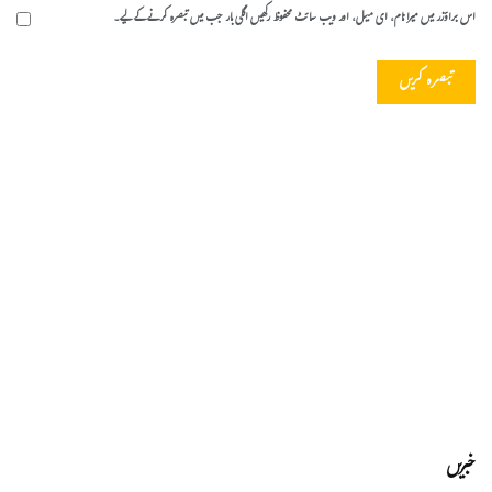
اس براؤزر میں میرا نام، ای میل، اور ویب سائٹ محفوظ رکھیں اگلی بار جب میں تبصرہ کرنے کےلیے۔
خبریں