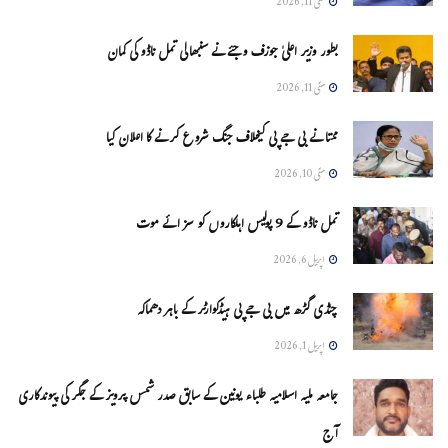
مئی 11, 2026
بطور وزیر اعلیٰ جوزف وجئے نے سنبھالی تمل ناڈو کی کمان
مئی 11, 2026
ممتا نے بی جے پی کیخلاف جنگ شروع کرنے کا اعلان کیا
مئی 10, 2026
تمل ناڈو کے 9 پولیس اہلکاروں کو سزائے موت
اپریل 6, 2026
چنڈی گڑھ میں بی جے پی ہیڈکوارٹر کے باہر دھماکہ
اپریل 1, 2026
جامعہ ملیہ اسلامیہ طلباء یونین کے سابق صدر شمس پرویز کے جگر کی پیوندکاری
آج