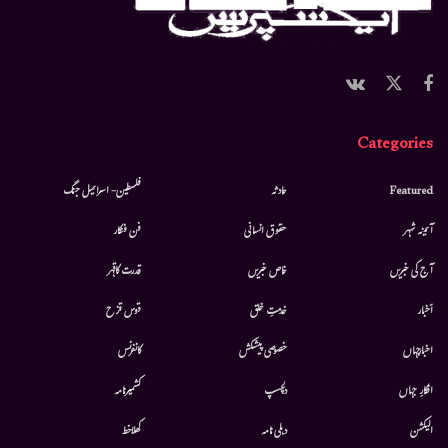
Categories
Featured
حادثہ
فلسطین- اسرائیل جنگ
آئینہ شہر
حقوق انسانی
فن فنکار
آج کی خبریں
خاص خبریں
قدرت کاقہر
أخبار
خدمتِ خلق
قوس قزح
اخبارجہاں
خصوصی پیشکش
کانفرنس
افکارِ جہاں
دلچسپ
کشمیرنامہ
الیکشن
دہلی نامہ
کھلاخط