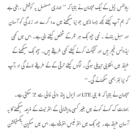
ریلائنس رٹیل کے ایک ترجمان نے بتایا کہ ’’ ہماری مسلسل یہ کوشش رہتی ہے
کہ ہم آپ کیلئے کچھ ایسا لائیں جو نیا سیکھنے میں مدد کرے اور زندگی کو آسان
اور سہل بنائے ۔ نئی جیو بُک ہر عمر کے شخص کیلئے بنی ہے۔ اس میں کئی
ایڈوانس فیچر ہیں اور کنیکٹ کرنے کیلئے کئی طریقے ہیں۔ جیو بُک سیکھنے کے
طریقہ میں انقلابی تبدیلی ہوگی۔ لوگوں کیلئے ترقی کے نئے طریقے لائے گی او رآپ
کو نیا ہُنر بھی سکھائے گی۔‘‘
ترجمان نے بتایا کہ 4 جی LTE اور ڈیول بینڈ وائی فائی سے جڑ سکتی ہے۔
بھارت ک کونے کونے میں بغیر کسی پریشانی کے انٹر نیٹ کے ذریعہ سیکھنے کا یہ
آسان طریقہ ہے۔ جیو بُک میں انٹر فیس انٹریٹیو ہے، اس میں سکرین ایکسٹینشن