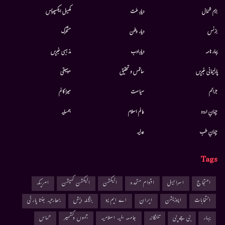
بزم شمال
دیارِ ملت
کھیل ایکسپریس
بزنس
دیار وطن
متحرك
بہار نامہ
دیارِادب
مذہبی خبریں
پارلیمانی خبریں
سائنس و تحقیق
موسيقى
جرائم
سیاست
میرا کالم
جہانِ اردو
عالم اسلام
ہمسایہ
جہانِ طب
عدلیہ
Tags
احتجاج
اسرائیل
اقوام متحدہ
الیکشن
الیکشن کمیشن
امریکہ
انتخابات
اپوزیشن
ایران
اے ایم یو
بنگلہ دیش
بھارتیہ جنتا پارٹی
بہار
بی جے پی
تلنگانہ
جامعہ ملیہ اسلامیہ
جموں وکشمیر
حماس