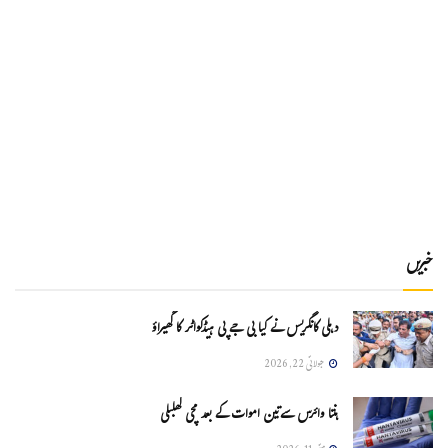
خبریں
دہلی کانگریس نے کیا بی جے پی ہیڈکواٹر کا گھیراؤ
جولائی 22, 2026
ہنتا وائرس سےتین اموات کے بعد مچی کھلبلی