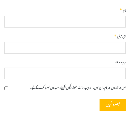
*
نام
*
ای میل
ویب‌ سائٹ
اس براؤزر میں میرا نام، ای میل، اور ویب سائٹ محفوظ رکھیں اگلی بار جب میں تبصرہ کرنے کےلیے۔