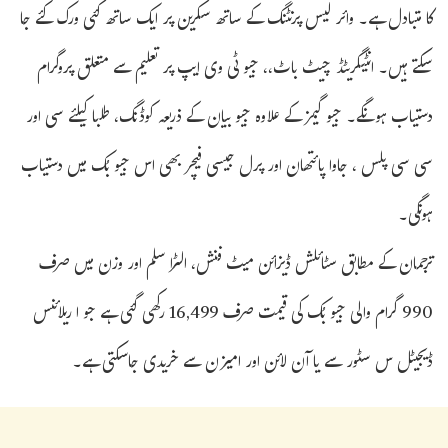
کا متبادل ہے۔ وائر لیس پرنٹنگ کے ساتھ سکرین پر ایک ساتھ کئی ورک کئے جا
سکتے ہیں۔ انٹیگریٹڈ چیٹ باٹ،، جیو ٹی وی ایپ پر تعلیم سے متعلق پروگرام
دستیاب ہونگے۔ جیو گیمز کے علاوہ جیو بیان کے ذریعہ کوڈنگ، طلبا کیلئے سی اور
سی سی پلس ، جاوا پائتھان اور پرل جیسی فیچر بھی اس جیو بُک میں دستیاب
ہونگی۔
ترجمان کے مطابق سٹائلش ڈیزائن میٹ فنش، الٹرا سلم اور وزن میں صرف
990 گرام والی جیو بُک کی قیمت صرف 16,499 رکھی گئی ہے جو ا ریلائنس
ڈیجیٹل س سٹور سے یا آن لائن اور امیزن سے خریدی جاسکتی ہے۔