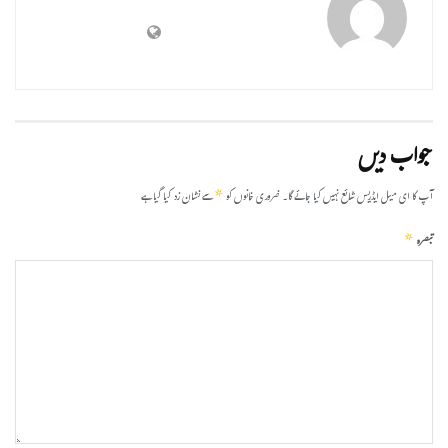
جواب دیں
*
آپ کا ای میل ایڈریس شائع نہیں کیا جائے گا۔
ضروری خانوں کو
سے نشان زد کیا گیا ہے
*
تبصرہ