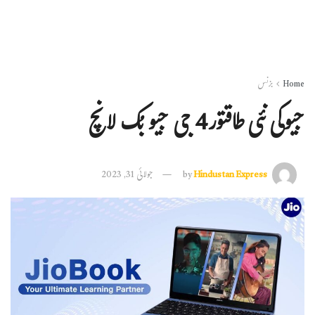
Home
بزنس
جیوکی نئی طاقتور4 جی جیو بُک لانچ
Hindustan Express
by
جولائی 31, 2023