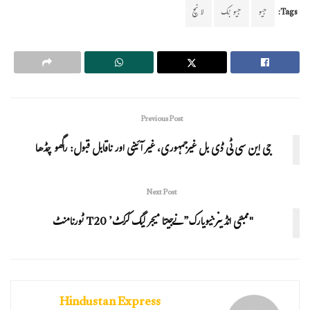
Tags:
جیو
جیو بُک
لانچ
Previous Post
جی این سی ٹی ڈی بل غیرجمہوری، غیر آئینی اور ناقابل قبول: راگھو چڈھا
Next Post
"ممبئی انڈینز نیویارک” نےجیتا میجر لیگ کرکٹ’ T20 ٹورنامنٹ
Hindustan Express