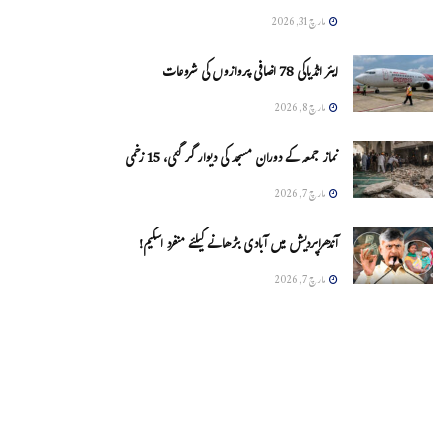
مارچ 31, 2026
ایئر انڈیاکی 78 اضافی پروازوں کی شروعات
مارچ 8, 2026
نماز جمعہ کے دوران مسجد کی دیوار گر گئی، 15 زخمی
مارچ 7, 2026
آندھراپردیش میں آبادی بڑھانے کیلئے منفرد اسکیم!
مارچ 7, 2026