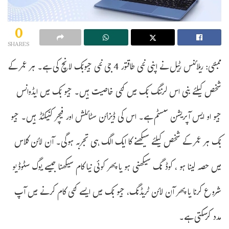
0
SHARES
ممبئی: ریلائنس رٹیل نے اپنی نئی طاقتور 4 جی نئی جیوبُک لانچ کی ہے۔ ہر عمر کے
شخص کیلئے بنی اس لرننگ بُک میں کئی خاصیت ہیں۔ جیو بُک میں ایڈوانس
جیو او ایس آپریشن سسٹم ہے۔ اس کی ڈیزائن سٹائلش اور فیچر کنیکٹڈ ہیں۔ جیو
بُک ہر عمر کے شخص کیلئے سیکھنے کا ایک الگ ہی تجربہ ہوگی۔ آن لائن کلاس
میں حصہ لینا ہو ، کوڈ نگ سیکھنی ہو یا پھر کوئی نیا کام سیکھنا جیسے یوگ سٹوڈیو
شروع کرنا یا پھر آن لائن ٹریڈنگ، جیو بُک میں ایسے کئی کام کرنے میں آپ
مدد کرسکتی ہے۔