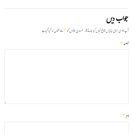
جواب دیں
*
آپ کا ای میل ایڈریس شائع نہیں کیا جائے گا۔
ضروری خانوں کو
سے نشان زد کیا گیا ہے
*
تبصرہ
*
نام