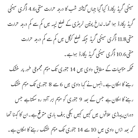
سینٹی گریڈ ریکارڈ کیا گیا جہاں گذشتہ شب کا درجہ حرارت منفی4.6 ڈگری سینٹی
گریڈ ریکارڈ ہوا تھا۔لداخ یونین ٹریٹری کے ضلع لیہہ میں کم سے کم درجہ حرارت
منفی11.8 ڈگری سینٹی گریڈ جبکہ ضلع کرگل میں کم سے کم درجہ حرارت
منفی10.6 ڈگری سینٹی گریڈ ریکارڈ ہوا ہے۔
محکمہ موسمیات کے مطابق وادی میں 14 جنوری تک موسم مجموعی طور پر خشک
رہنے کا امکان ہے۔انہوں نے کہا وادی میں 6 سے 8 جنوری تک موسم خشک
رہنے کا امکان ہے جس کے بعد 9 جنوری کو موسم ابر آلود رہ سکتا ہے جس
دوران پہاڑی علاقوں میں کہیں کہیں ہلکی برف باری متوقع ہے۔ان کا کہنا تھا
کہ بعد ازاں وادی میں 10 سے 14 جنوری تک موسم خشک رہنے کا امکان ہے۔