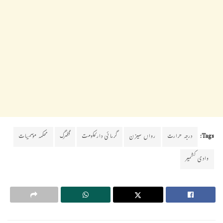
Tags:
درجہ حرارت
رواں سیزن
گرمائی دارلحکومت
گلمرگ
محکمہ موسمیات
وادی کشمیر