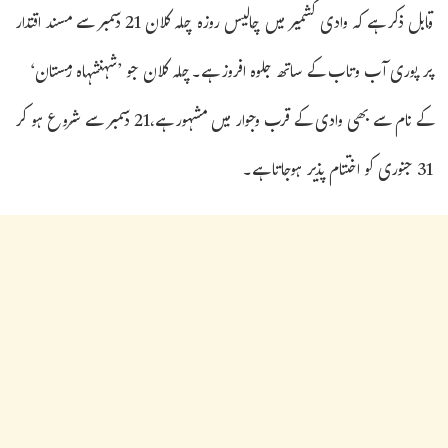
قابل ذکر ہے کہ وادی کشمیر میں چالیس روزہ چلہ کلان 21 دسمبر سے مسند اقتدار
پر پوری آب وتاب کے ساتھ جلوہ افروز ہے۔چلہ کلان جو ’شہنشہاہ زمستان‘
کے نام سے بھی وادی کے قرب وجوار میں مشہور ہے،21 دسمبر سے شروع ہو کر
31 جنوری کو اختتام پذیر ہوجاتا ہے۔