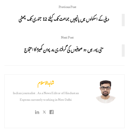
Previous Post
دہلی کے اسکولوں میں پانچویں جماعت تک کیلئے 12 جنوری تک چھٹی
Next Post
منی پور میں دو صحافیوں کی گرفتاری پر پوان کھیڑا کا احتجاج
شاہدالاسلام
Indian journalist . As a News Editor of Hindustan
Express currently working in New Delhi