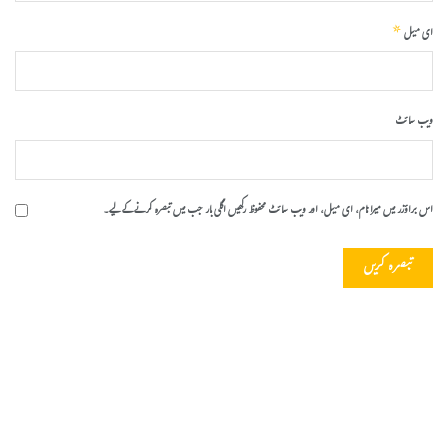
*
ای میل
ویب‌ سائٹ
اس براؤزر میں میرا نام، ای میل، اور ویب سائٹ محفوظ رکھیں اگلی بار جب میں تبصرہ کرنے کےلیے۔