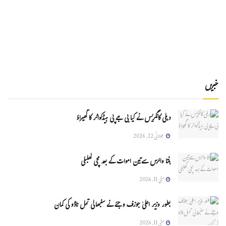
خبریں
دہلی کانگریس نے کیا بی جے پی ہیڈکواٹر کا گھیراؤ
جولائی 22, 2026
ہنتا وائرس سےتین اموات کے بعد مچی کھلبلی
مئی 11, 2026
بطور وزیر اعلیٰ جوزف وجئے نے سنبھالی تمل ناڈو کی کمان
مئی 11, 2026