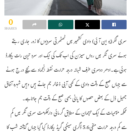
0
SHARES
سری نگر(یو این آئی) وادی کشمیر میں ٹھٹھرتی سردیوں کا زور جاری رہتے
ہوئے سری نگر میں رواں سیزن کی اب تک کی ایک اور سرد ترین رات ریکارڈ
ہوئی ہے۔ادھر دوسری طرف شبانہ درجہ حرارت نقطہ انجماد سے نیچے درج ہونے
سے جہاں صبح کے وقت وادی کے کئی آبی ذخائر جم جاتے ہیں وہیں شہرہ آفاق
جھیل ڈل کے بعض حصوں کا پانی بھی صبح کے وقت جم جاتا ہے۔
محکمہ موسمیات کے ایک ترجمان کے مطابق گرمائی دارلحکومت سری نگر میں کم
سے کم درجہ حرارت منفی5.6 ڈگری سینٹی گریڈ ریکارڈ کیا گیا جہاں گذشتہ شب کا