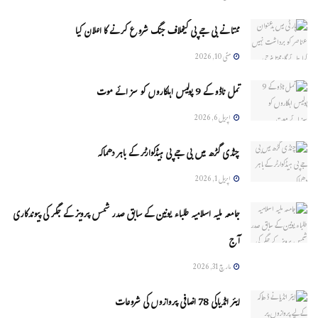
ممتا نے بی جے پی کیخلاف جنگ شروع کرنے کا اعلان کیا
مئی 10, 2026
تمل ناڈو کے 9 پولیس اہلکاروں کو سزائے موت
اپریل 6, 2026
چنڈی گڑھ میں بی جے پی ہیڈکوارٹر کے باہر دھماکہ
اپریل 1, 2026
جامعہ ملیہ اسلامیہ طلباء یونین کے سابق صدر شمس پرویز کے جگر کی پیوندکاری
آج
مارچ 31, 2026
ایئر انڈیاکی 78 اضافی پروازوں کی شروعات