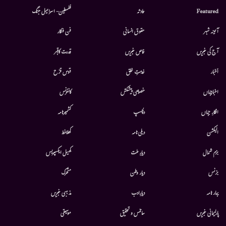
Featured
حادثہ
فلسطین- اسرائیل جنگ
آئینہ شہر
حقوق انسانی
فن فنکار
آج کی خبریں
خاص خبریں
قدرت کاقہر
أخبار
خدمتِ خلق
قوس قزح
اخبارجہاں
خصوصی پیشکش
کانفرنس
افکارِ جہاں
دلچسپ
کشمیرنامہ
الیکشن
دہلی نامہ
کھلاخط
بزم شمال
دیارِ ملت
کھیل ایکسپریس
بزنس
دیار وطن
متحرك
بہار نامہ
دیارِادب
مذہبی خبریں
پارلیمانی خبریں
سائنس و تحقیق
موسيقى