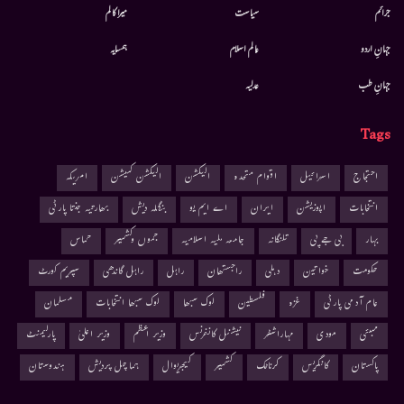
جرائم
سیاست
میرا کالم
جہانِ اردو
عالم اسلام
ہمسایہ
جہانِ طب
عدلیہ
Tags
احتجاج
اسرائیل
اقوام متحدہ
الیکشن
الیکشن کمیشن
امریکہ
انتخابات
اپوزیشن
ایران
اے ایم یو
بنگلہ دیش
بھارتیہ جنتا پارٹی
بہار
بی جے پی
تلنگانہ
جامعہ ملیہ اسلامیہ
جموں وکشمیر
حماس
حکومت
خواتین
دہلی
راجستھان
راہل
راہل گاندھی
سپریم کورٹ
عام آدمی پارٹی
غزہ
فلسطین
لوک سبھا
لوک سبھا انتخابات
مسلمان
ممبئی
مودی
مہاراشٹر
نیشنل کانفرنس
وزیر اعظم
وزیر اعلیٰ
پارلیمنٹ
پاکستان
کانگریس
کرناٹک
کشمیر
کیجریوال
ہماچل پردیش
ہندوستان