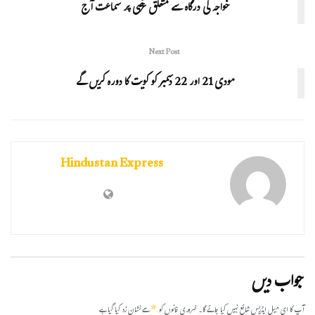
خواجہ کی درگاہ سے متعلق عرضی پر سماعت آج
Next Post
مودی 21 اور 22 دسمبر کو کویت کا دورہ کریں گے
Hindustan Express
جواب دیں
*
آپ کا ای میل ایڈریس شائع نہیں کیا جائے گا۔
ضروری خانوں کو
سے نشان زد کیا گیا ہے