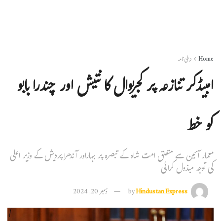
Home
دہلی نامہ
امبیڈکر تنازعہ پر کجریوال کا نتیش اور چندرا بابو
کو خط
معمار آئین سے متعلق امت شاہ کے تبصرہ پر بہاراور آندھرا پردیش کے وزیر اعلی
کی توجہ مبذول کرائی
Hindustan Express
by
دسمبر 20, 2024