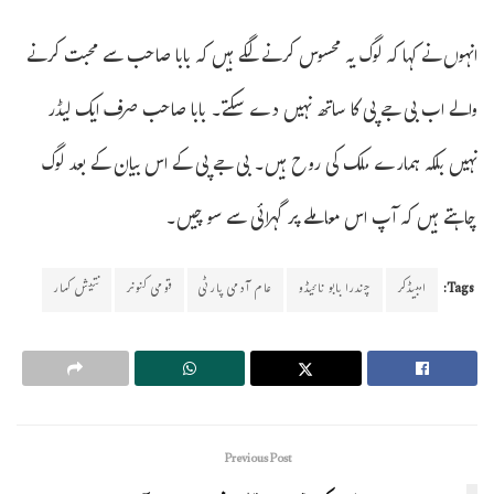
انہوں نے کہا کہ لوگ یہ محسوس کرنے لگے ہیں کہ بابا صاحب سے محبت کرنے
والے اب بی جے پی کا ساتھ نہیں دے سکتے۔ بابا صاحب صرف ایک لیڈر
نہیں بلکہ ہمارے ملک کی روح ہیں۔ بی جے پی کے اس بیان کے بعد لوگ
چاہتے ہیں کہ آپ اس معاملے پر گہرائی سے سوچیں۔
Tags:
امبیڈکر
چندرا بابو نائیڈو
عام آدمی پارٹی
قومی کنونر
نتیش کمار
Previous Post