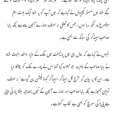
اعلی چندرا بابو نائیڈو کو خط لکھا ہے۔ مسٹر کمار اور مسٹر نائیڈو کو جمعرات کو لکھے
گئے خط میں مسٹر کیجریوال نے کہا ہے کہ میں آپ کو یہ خط ایک بہت اہم
موضوع پر لکھ رہا ہوں، جس کا تعلق نہ صرف ہمارے آئین سے ہے بلکہ بابا
صاحب امبیڈکر کی ساکھ سے بھی ہے۔
انہوں نے کہا ہے کہ حال ہی میں پارلیمنٹ میں ملک کے وزیر داخلہ امیت شاہ
نے بابا صاحب کے نام پر جو تبصرہ کیا تھا اس نے پورے ملک کو چونکا دیا
ہے۔ ان کا یہ بیان کہ ‘آج کل امبیڈکر-امبیڈکر کہنا فیشن بن گیا ہے’ نہ صرف
توہین آمیز ہے بلکہ بابا صاحب اور ہمارے آئین کے تئیں بھارتیہ جنتا پارٹی (بی
جے پی) کی سوچ کو بھی بے نقاب کرتا ہے۔