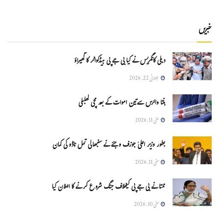
خبریں
دہلی کانگریس نے کیا بی جے پی ہیڈکواٹر کا گھیراؤ
جولائی 22, 2026
ہنتا وائرس سےتین اموات کے بعد مچی کھلبلی
مئی 11, 2026
بطور وزیر اعلیٰ جوزف وجئے نے سنبھالی تمل ناڈو کی کمان
مئی 11, 2026
ممتا نے بی جے پی کیخلاف جنگ شروع کرنے کا اعلان کیا
مئی 10, 2026