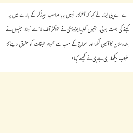
اے اے پی لیڈر نے کہا کہ آخرکار انہیں بابا صاحب امبیڈکر کے بارے میں یہ
کہنے کی ہمت ہوئی، جنہیں کولمبیا یونیورسٹی نے ‘ڈاکٹر آف لا’ سے نوازا، جنہوں نے
ہندوستان کا آئین لکھا اور سماج کے سب سے محروم طبقات کو حقوق دینے کا
خواب دیکھا۔ بی جے پی نے کیسے کہا؟