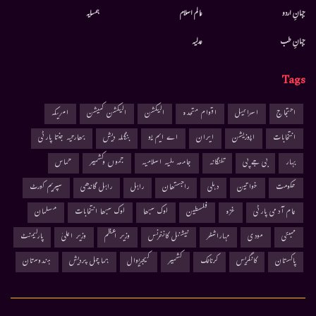
جہانِ اردو
عالم اسلام
ہمسایہ
جہانِ طب
عدلیہ
Tags
احتجاج
اسرائیل
اقوام متحدہ
الیکشن
الیکشن کمیشن
امریکہ
انتخابات
اپوزیشن
ایران
اے ایم یو
بنگلہ دیش
بھارتیہ جنتا پارٹی
بہار
بی جے پی
تلنگانہ
جامعہ ملیہ اسلامیہ
جموں وکشمیر
حماس
حکومت
خواتین
دہلی
راجستھان
راہل
راہل گاندھی
سپریم کورٹ
عام آدمی پارٹی
غزہ
فلسطین
لوک سبھا
لوک سبھا انتخابات
مسلمان
ممبئی
مودی
مہاراشٹر
نیشنل کانفرنس
وزیر اعظم
وزیر اعلیٰ
پارلیمنٹ
پاکستان
کانگریس
کرناٹک
کشمیر
کیجریوال
ہماچل پردیش
ہندوستان