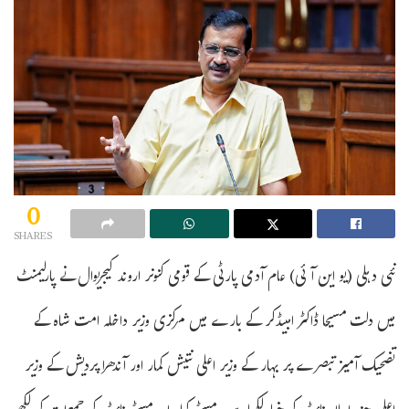
0
SHARES
نئی دہلی (یو این آئی) عام آدمی پارٹی کے قومی کنونر اروند کیجریوال نے پارلیمنٹ
میں دلت مسیحا ڈاکٹر امبیڈکر کے بارے میں مرکزی وزیر داخلہ امت شاہ کے
تضحیک آمیز تبصرے پر بہار کے وزیر اعلی نتیش کمار اور آندھرا پردیش کے وزیر