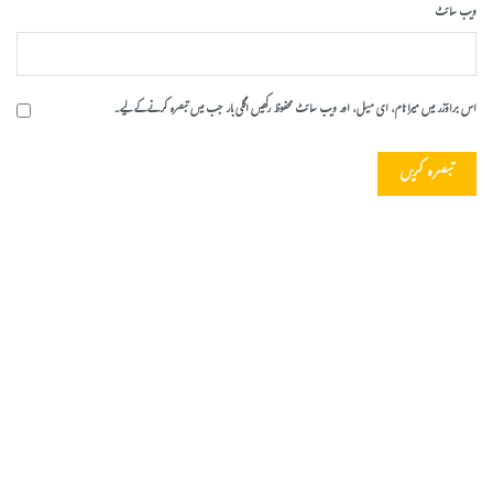
ویب‌ سائٹ
اس براؤزر میں میرا نام، ای میل، اور ویب سائٹ محفوظ رکھیں اگلی بار جب میں تبصرہ کرنے کےلیے۔