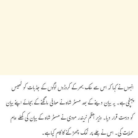
انہوں نے کہا کہ اس سے ملک بھر کے کروڑوں لوگوں کے جذبات کو ٹھیس
پہنچی ہے۔ یہ بیان دینے کے بعد مسٹر شاہ نے معافی مانگنے کے بجائے اپنے بیان
کو درست قرار دیا۔ وزیر اعظم نریندر مودی نے مسٹر شاہ کے بیان کی کھلے عام
حمایت کی۔ اس نے جلے پر نمک چھڑکنے کا کام کیا ہے۔