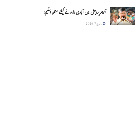
آندھراپردیش میں آبادی بڑھانے کیلئے منفرد اسکیم!
مارچ 7, 2026