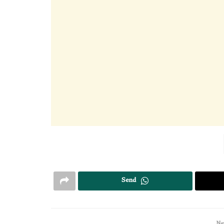
Send
Nex