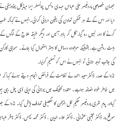
مہمان خصوصی پروفیسر علی عباس مہدی وائس چانسلر ایرا میڈیکل یونیورسٹی ن
دیا اور اس کے لئے ہر ممکن تعاون کی یقین دہانی کرائی۔انہوں نے کہاکہ طب یو
کرنے کا دور نہیں رہ گیا، نکل کر باہر آئیں اور دیگر طریقہ علاج کے لوگوں ک
بہت روشن ہے، بشرطیکہ موجودہ وسائل کا بہتر استعمال کیا جائے۔ سماجی کارکن
کی جانب توجہ دلائی تو انہوں نے اس کو تسلیم کرلیا۔
نڈوا کے صدر ڈاکٹر معید احمد نے نظامت کے فرائض انجام دیتے ہوئے کہا کہ ط
میں خاطر خواہ اضافہ ہواہے۔ متعدد کلینک میں یونانی کی اوپی ڈی چل رہی ہی
کیااور پدم شری پروفیسر حکیم ظل الرحمٰن کا تفصیلی تعارف پیش کیا۔ نڈوا ک
موقع پر ڈاکٹر مجتبیٰ عثمانی ، ڈاکٹر علاء الدین ، ڈاکٹر محمد رئیس، ڈاکٹر ناظر 