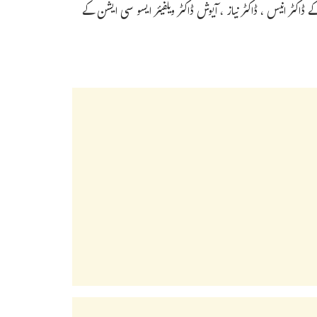
 ڈاکٹر انیس ، ڈاکٹر نیاز ، آیوش ڈاکٹر ویلفیئر ایسو سی ایشن کے