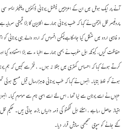
آنے پر ایک ہوٹل میں ان کے اعزازمیں نیشنل یونانی ڈاکٹرس ویلفیئر ایسو سی
پروفیسر ظل الرحمٰن نے کہا کہ طب یونانی ہمارے اکابرین کا بڑا قیمتی سرمایہ
و فارسی اردو میں منتقل کیا جاسکا ہے،لیکن افسوس کہ اردو والے ہی یونانی ک
حفاظت کریں، کیونکہ اہل مغرب نے بھی ہمارے اطبا ء سے بڑا استفادہ کیا او
کرتے ہوئے کہا کہ احساس کمتری میں مبتلا نہ ہوں۔ ، فخر سے کہیں کہ ہم یو
ہونے کو غلط بتایا۔ انہوں نے کہا کہ طب 
عربوں نے اسے یونان سے لیا تھا ، اس لئے اسے اسی نام سے موسوم کیا۔ انہوں 
امتیاز حاصل رہا ہے ، اسلئے اہل لکھنؤ کی ذمہ داریاں بڑھ جاتی ہیں۔ حکیم ظ
کئے جانے کو سوچی سمجھی سازش قرار دیا۔