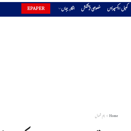
کھیل ایکسپریس
خصوصی پیشکش
افکارِ جہاں
EPAPER
Home
بزم شمال