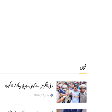
خبریں
دہلی کانگریس نے کیا بی جے پی ہیڈکواٹر کا گھیراؤ
جولائی 22, 2026