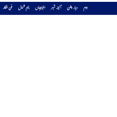
ہوم
دیار وطن
آئینہ شہر
اخبارجہاں
بزم شمال
فن فنکار