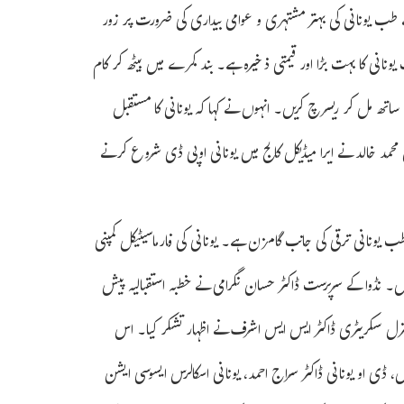
ے طب یونانی کی بہتر مشتہری و عوامی بیداری کی ضرورت پر زور
نانی کا بہت بڑا اور قیمتی ذخیرہ ہے۔ بند کمرے میں بیٹھ کر کام
ے ساتھ مل کر ریسرچ کریں۔ انہوں نے کہا کہ یونانی کا مستقبل
 محمد خالد نے ایرا میڈیکل کالج میں یونانی اوپی ڈی شروع کرنے
ب یونانی ترقی کی جانب گامزن ہے۔ یونانی کی فارماسیٹیکل کمپنی
ں۔ نڈوا کے سرپرست ڈاکٹر حسان نگرامی نے خطبہ استقبالیہ پیش
ے جنرل سکریٹری ڈاکٹر ایس ایس اشرف نے اظہار تشکر کیا۔ اس
عباس، ڈی او یونانی ڈاکٹر سراج احمد، یونانی اسکالرس ایسوسی ایشن