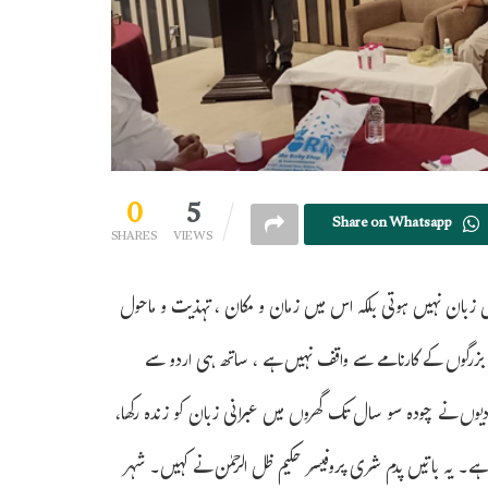
0
5
Share on Whatsapp
SHARES
VIEWS
ض زبان نہیں ہوتی بلکہ اس میں زمان و مکان ، تہذیت و ماحول
 بزرگوں کے کارنامے سے واقف نہیں ہے ، ساتھ ہی اردو سے
ودیوں نے چودہ سو سال تک گھروں میں عبرانی زبان کو زندہ رکھا،
 ہے۔ یہ باتیں پدم شری پروفیسر حکیم ظل الرحمٰن نے کہیں۔ شہر