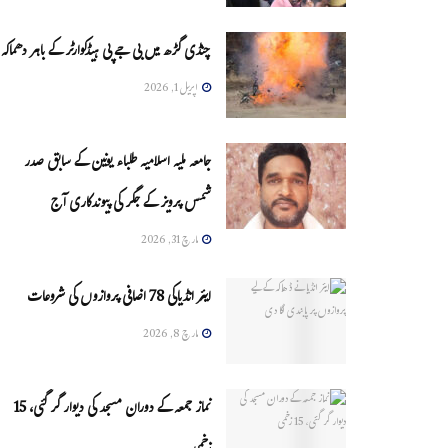
چنڈی گڑھ میں بی جے پی ہیڈکوارٹر کے باہر دھماکہ
اپریل 1, 2026
جامعہ ملیہ اسلامیہ طلباء یونین کے سابق صدر
شمس پرویز کے جگر کی پیوندکاری آج
مارچ 31, 2026
ایئر انڈیاکی 78 اضافی پروازوں کی شروعات
مارچ 8, 2026
نماز جمعہ کے دوران مسجد کی دیوار گر گئی، 15