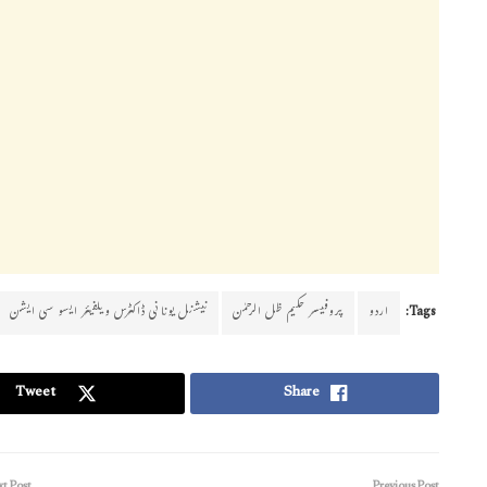
Tags:
اردو
پروفیسر حکیم ظل الرحمٰن
نیشنل یونانی ڈاکٹرس ویلفیئر ایسو سی ایشن
Tweet
Share
t Post
Previous Post