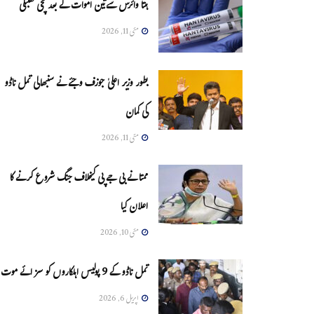
ہنتا وائرس سےتین اموات کے بعد مچی کھلبلی
مئی 11, 2026
بطور وزیر اعلیٰ جوزف وجئے نے سنبھالی تمل ناڈو
کی کمان
مئی 11, 2026
ممتا نے بی جے پی کیخلاف جنگ شروع کرنے کا
اعلان کیا
مئی 10, 2026
تمل ناڈو کے 9 پولیس اہلکاروں کو سزائے موت
اپریل 6, 2026