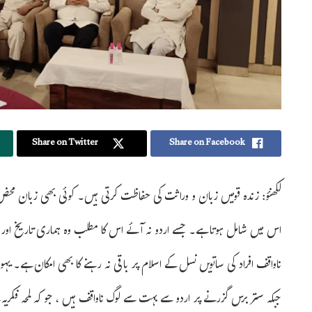
Share on Twitter
Share on Facebook
لکھنؤ: زندہ قومیں زبان و وراثت کی حفاظت کرتی ہیں۔ کوئی بھی زبان مح
اس میں شامل ہوتا ہے۔ جسے اردو نہ آئے اس کا مطلب وہ ہماری تاریخ اور
ناواقف افراد کی ساتویں نسل کے اسلام پر باقی نہ رہنے کا بھی امکان ہے۔ یہ
جبکہ ستر برس گزرنے پر اردو سے بہت سے لوگ ناواقف ہیں ، جو کہ لمحہ فکریہ