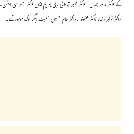
کے ڈاکٹر عامر جمال ، ڈاکٹر ظہیر قدوائی ، بی یو ایم ایس ڈاکٹر ایسو سی ایشن کے
ڈاکٹر توقیر رضا، ڈاکٹر محفوظ ، ڈاکٹر عالم حسین سمیت دیگر لوگ موجود تھے۔