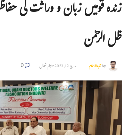
زندہ قومیں زبان و وراثت کی حفاظ
ظل الرحمٰن
0
by
شاہدالاسلام
مارچ 12, 2023
in
بزم شمال