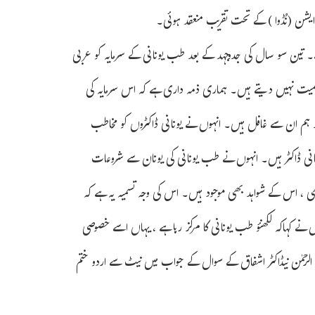
 ایشن (نْڈوا ) کے تحت تقریب منعقد ہوئی۔
 ہے۔ تین سو سال کی جدوجہد کے بعد طب یونانی کے سرمایہ کو عربی
و اہمیت نہیں دیتے ہیں۔ ہماری ذمہ داری ہے کہ اس سرمایہ کی
ر ہم ان سے غافل ہیں۔ انہوں نے یونانی ڈاکٹروں کو مخاطب
نانی ڈاکٹر ہیں۔ انہوں نے طب یونانی کی یونان سے شروعات
یونانی ۵ہزارسال قبل مسیح ہوئی تھی ، اس کے شواہد بھی موجود ہیں۔ اس کی وجہ تسمیہ یہ ہے کہ
نے کہاکہ لکھنؤ طب یونانی کا مرکز رہا ہے ، یہاں اسے خصوصی
ل الرحمٰن نیڈاکٹر اشفاق کے سوال کے جواب میں نیٹ سے اردو ختم