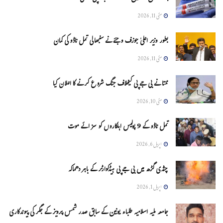
مئی 11, 2026
بطور وزیر اعلیٰ جوزف وجئے نے سنبھالی تمل ناڈو کی کمان
مئی 11, 2026
ممتا نے بی جے پی کیخلاف جنگ شروع کرنے کا اعلان کیا
مئی 10, 2026
تمل ناڈو کے 9 پولیس اہلکاروں کو سزائے موت
اپریل 6, 2026
چنڈی گڑھ میں بی جے پی ہیڈکوارٹر کے باہر دھماکہ
اپریل 1, 2026
جامعہ ملیہ اسلامیہ طلباء یونین کے سابق صدر شمس پرویز کے جگر کی پیوندکاری