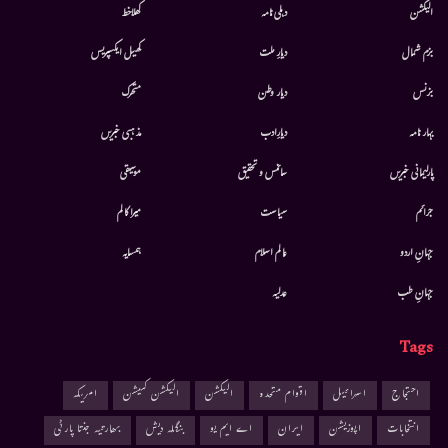
الیکشن
دہلی نامہ
کھلاخط
بزم شمال
دیارِ ملت
کھیل ایکسپریس
بزنس
دیار وطن
متحرك
بہار نامہ
دیارِادب
مذہبی خبریں
پارلیمانی خبریں
سائنس و تحقیق
موسيقى
جرائم
سیاست
میرا کالم
جہانِ اردو
عالم اسلام
ہمسایہ
جہانِ طب
عدلیہ
Tags
احتجاج
اسرائیل
اقوام متحدہ
الیکشن
الیکشن کمیشن
امریکہ
انتخابات
اپوزیشن
ایران
اے ایم یو
بنگلہ دیش
بھارتیہ جنتا پارٹی