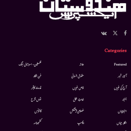
Categories
Featured
حادثہ
فلسطین- اسرائیل جنگ
آئینہ شہر
حقوق انسانی
فن فنکار
آج کی خبریں
خاص خبریں
قدرت کاقہر
أخبار
خدمتِ خلق
قوس قزح
اخبارجہاں
خصوصی پیشکش
کانفرنس
افکارِ جہاں
دلچسپ
کشمیرنامہ