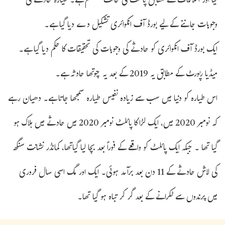
گیا اور اطلاعات کے مطابق پائلٹ کی حالت مستحکم ہے۔ طیارہ حادثے کی
وجوہات جاننے کے لیے بورڈ آف انکوائری تشکیل دے دیا گیا ہے۔
ایک بورڈ آف انکوائری کو حادثے کی وجوہات کی تحقیقات کا حکم دیا گیا ہے۔
میڈیا رپورٹ کے مطابق یہ 2019 کے بعد یہ چوتھا حادثہ ہے۔
اس طیارہ کو دنیا میں سب سے زیادہ نفیس طیارہ سمجھا جاتا ہے۔ دھیان رہے
کہ نومبر 2020 میں، ایک لڑاکا پائلٹ نومبر 2020 میں حادثے میں ہلاک ہو
گیا تھا ۔ جبکہ ایک پائلٹ کو واقعے کے فوراً بعد بچا لیا گیاتھا، کمانڈر نشانت سنگھ
کی لاش حادثے کے 11 دن بعد برآمد ہوئی۔ ایک اور مگ اسی سال فروری
میں پرندوں سے ٹکرانے کے بعد گر کر تباہ ہو گیا تھا۔