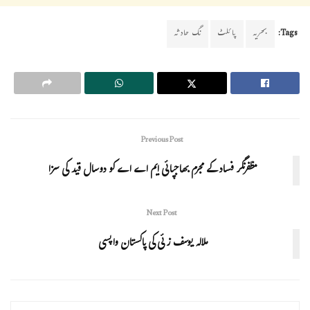
Tags:
بحریہ
پائلٹ
نگ حادثہ
Previous Post
مظفرنگر فساد کے مجرم بھاجپائی ایم اے اے کو دوسال قید کی سزا
Next Post
ملالہ یوسف زئی کی پاکستان واپسی