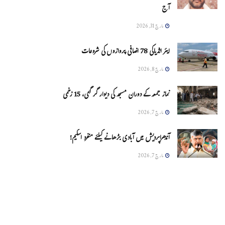
آج
مارچ 31, 2026
ایئر انڈیاکی 78 اضافی پروازوں کی شروعات
مارچ 8, 2026
نماز جمعہ کے دوران مسجد کی دیوار گر گئی، 15 زخمی
مارچ 7, 2026
آندھراپردیش میں آبادی بڑھانے کیلئے منفرد اسکیم!
مارچ 7, 2026