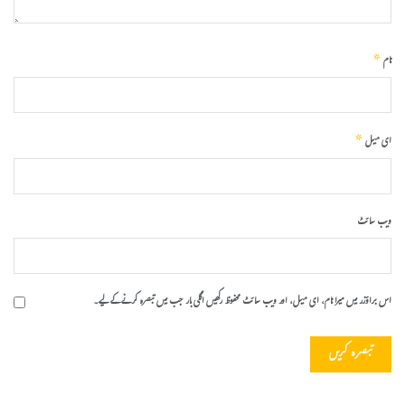
*
نام
*
ای میل
ویب‌ سائٹ
اس براؤزر میں میرا نام، ای میل، اور ویب سائٹ محفوظ رکھیں اگلی بار جب میں تبصرہ کرنے کےلیے۔