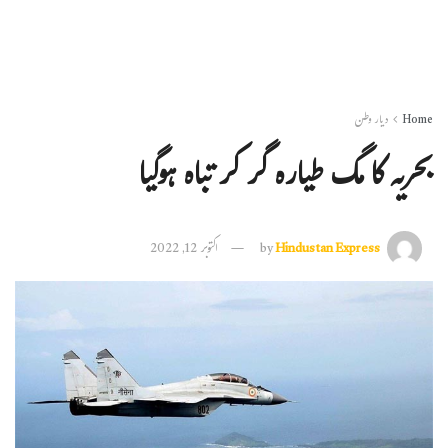
Home
دیار وطن
بحریہ کا مگ طیارہ گر کر تباہ ہوگیا
Hindustan Express
by
اکتوبر 12, 2022