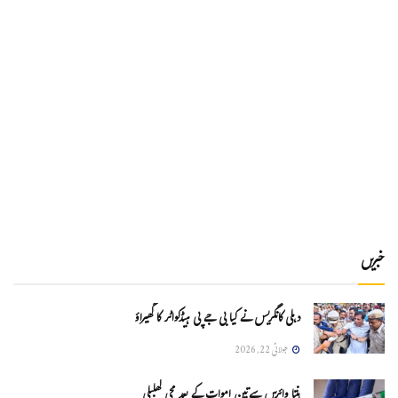
خبریں
دہلی کانگریس نے کیا بی جے پی ہیڈکواٹر کا گھیراؤ
جولائی 22, 2026
ہنتا وائرس سےتین اموات کے بعد مچی کھلبلی