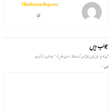
Hindustan Express
جواب دیں
*
آپ کا ای میل ایڈریس شائع نہیں کیا جائے گا۔
ضروری خانوں کو
سے نشان زد کیا گیا ہے
*
تبصرہ