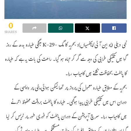
0
SHARES
نئی دہلی (یو این آئی/ایجنسیاں): بحریہ کا مگ -29-K جنگی طیارہ بدھ کے روز
گوا میں تکنیکی خرابی کی وجہ سے گر کر تباہ ہو گیا۔ راحت کی بات یہ ہے کہ طیارہ
کا پائلٹ بحفاظت نکلنے میں کامیاب رہا۔
بحریہ کے مطابق طیارہ معمول کی پرواز پر تھا لیکن ہوائی پٹی پر واپسی کے
دوران اس میں تکنیکی خرابی پیدا ہوگئی۔ طیارہ کا پائلٹ بروقت محفوظ اترنے
میں کامیاب رہا۔ سرچ آپریشن کے دوران پائلٹ کو فوری طور پر ٹریس کر لیا