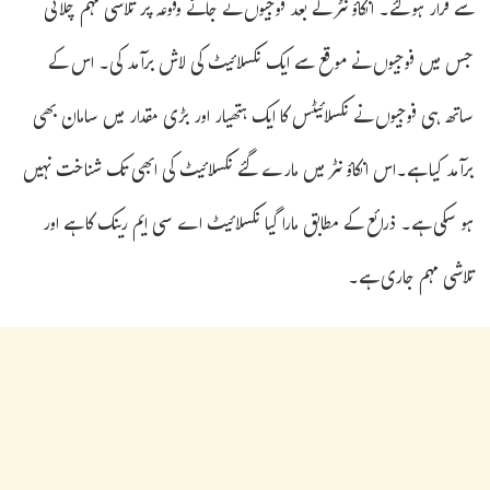
سے فرار ہوگئے۔ انکاؤنٹر کے بعد فوجیوں نے جائے وقوعہ پر تلاشی مہم چلائی
جس میں فوجیوں نے موقع سے ایک نکسلائیٹ کی لاش برآمد کی۔ اس کے
ساتھ ہی فوجیوں نے نکسلائیٹس کا ایک ہتھیار اور بڑی مقدار میں سامان بھی
برآمد کیا ہے۔اس انکاؤنٹر میں مارے گئے نکسلائیٹ کی ابھی تک شناخت نہیں
ہو سکی ہے۔ ذرائع کے مطابق مارا گیا نکسلائیٹ اے سی ایم رینک کا ہے اور
تلاشی مہم جاری ہے۔