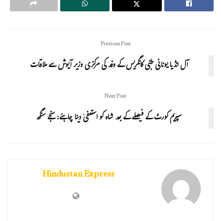
Previous Post
آل انڈیا یونانی طبّی کانگریس کے وفد کی مرکزی وزیر آیوش سے ملاقات
Next Post
سپریم کورٹ کے فیصلے کے بعد شاہ کو استعفیٰ دینا چاہئے: سنجے سنگھ
Hindustan Express