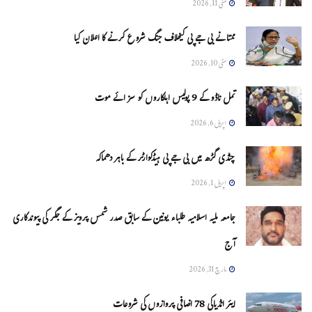
مئی 11, 2026
ممتا نے بی جے پی کیخلاف جنگ شروع کرنے کا اعلان کیا
مئی 10, 2026
تمل ناڈو کے 9 پولیس اہلکاروں کو سزائے موت
اپریل 6, 2026
چنڈی گڑھ میں بی جے پی ہیڈکوارٹر کے باہر دھماکہ
اپریل 1, 2026
جامعہ ملیہ اسلامیہ طلباء یونین کے سابق صدر شمس پرویز کے جگر کی پیوندکاری
آج
مارچ 31, 2026
ایئر انڈیاکی 78 اضافی پروازوں کی شروعات