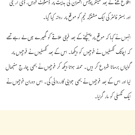
اطلاع ملنے کے بعد سینئر پولیس افسران کی ہدایت پر ڈسٹرکٹ فورس، ڈی آر جی
اور بستر فائٹر کی ایک مشترکہ ٹیم کو موقع پر روانہ کیا گیا۔
انہوں نے کہا کہ موقع پر پہنچنے کے بعد فوجی علاقے کو گھیرے میں لے رہے تھے
کہ اچانک نکسلیوں نے فوجیوں کو دیکھا۔ اس کے بعد نکسلیوں نے فوجیوں پر
گولیاں برسانا شروع کر دیں۔ حملہ ہوتا دیکھ کر فوجیوں نے بھی چارج سنبھال
لیا اور اس کے بعد فوجیوں نے بھی جوابی کارروائی کی۔ اس دوران فوجیوں نے
ایک نکسلی کو مار گرایا۔