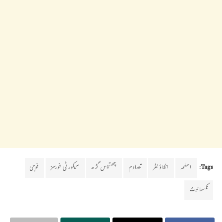
Tags:
اسلحہ
انکاؤنٹر
تصادم
چھتیس گڑھ
سیکورٹی فورسز
فوجی
نکسلائیٹ