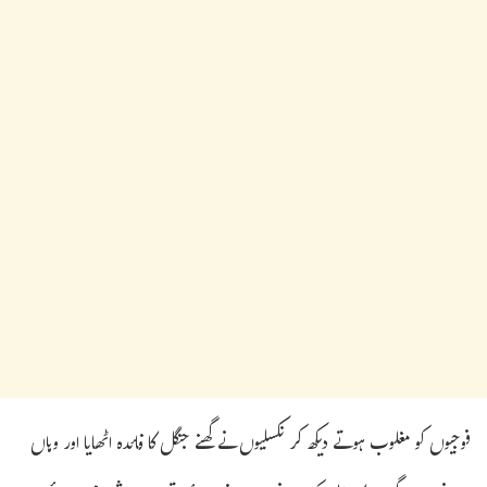
فوجیوں کو مغلوب ہوتے دیکھ کر نکسلیوں نے گھنے جنگل کا فائدہ اٹھایا اور وہاں