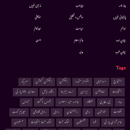
بہار نامہ
دیارِادب
مذہبی خبریں
پارلیمانی خبریں
سائنس و تحقیق
موسيقى
جرائم
سیاست
میرا کالم
جہانِ اردو
عالم اسلام
ہمسایہ
جہانِ طب
عدلیہ
Tags
احتجاج
اسرائیل
اقوام متحدہ
الیکشن
الیکشن کمیشن
امریکہ
انتخابات
اپوزیشن
ایران
اے ایم یو
بنگلہ دیش
بھارتیہ جنتا پارٹی
بہار
بی جے پی
تلنگانہ
جامعہ ملیہ اسلامیہ
جموں وکشمیر
حماس
حکومت
خواتین
دہلی
راجستھان
راہل
راہل گاندھی
سپریم کورٹ
عام آدمی پارٹی
غزہ
فلسطین
لوک سبھا
لوک سبھا انتخابات
مسلمان