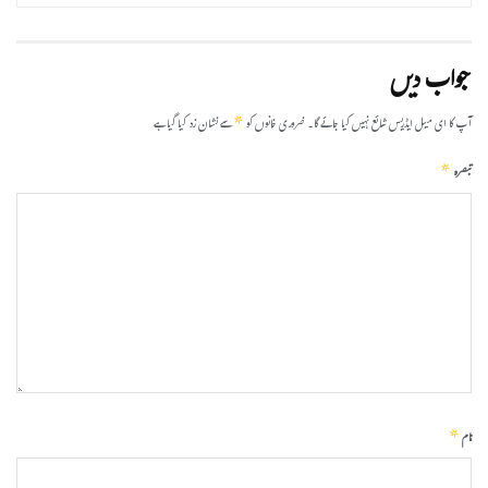
جواب دیں
*
آپ کا ای میل ایڈریس شائع نہیں کیا جائے گا۔
ضروری خانوں کو
سے نشان زد کیا گیا ہے
*
تبصرہ
*
نام