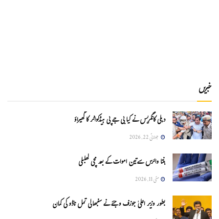
خبریں
دہلی کانگریس نے کیا بی جے پی ہیڈکواٹر کا گھیراؤ
جولائی 22, 2026
ہنتا وائرس سےتین اموات کے بعد مچی کھلبلی
مئی 11, 2026
بطور وزیر اعلیٰ جوزف وجئے نے سنبھالی تمل ناڈو کی کمان