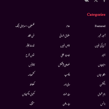
Categories
Featured
حادثہ
فلسطین- اسرائیل جنگ
آئینہ شہر
حقوق انسانی
فن فنکار
آج کی خبریں
خاص خبریں
قدرت کاقہر
أخبار
خدمتِ خلق
قوس قزح
اخبارجہاں
خصوصی پیشکش
کانفرنس
افکارِ جہاں
دلچسپ
کشمیرنامہ
الیکشن
دہلی نامہ
کھلاخط
بزم شمال
دیارِ ملت
کھیل ایکسپریس
بزنس
دیار وطن
متحرك