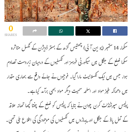
0
SHARES
سکما، 14 ستمبر (یو این آئی) چھتیس گڑھ کے بستر ڈویژن کے نکسل متاثرہ
سکما ضلع کے جنگل میں سیکورٹی فورسز اور نکسلیوں کے درمیان زبردست تصادم
ہوا، جس میں ایک نکسلائیٹ مارا گیا۔ فوجیوں نے جائے واقع سے بھاری مقدار
میں دھماکہ خیز مواد اور اسلحہ سمیت دیگر مواد بھی برآمد کیا ہے۔
پولیس سپرنٹنڈنٹ کرن چوان نے بتایا کہ پولیس کو ضلع کے چنتا گپھا تھانہ علاقہ
کے تمل پاڈ کے جنگل اور پہاڑوں میں نکسلیوں کی موجودگی کی اطلاع ملی تھی۔