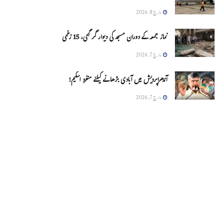
مارچ 8, 2026
نماز جمعہ کے دوران مسجد کی دیوار گر گئی، 15 زخمی
مارچ 7, 2026
آندھراپردیش میں آبادی بڑھانے کیلئے منفرد اسکیم!
مارچ 7, 2026