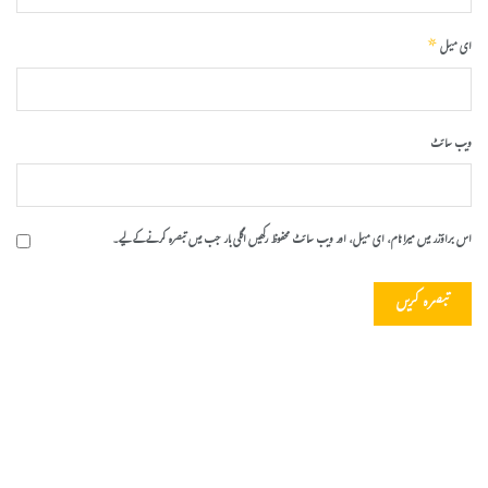
*
ای میل
ویب‌ سائٹ
اس براؤزر میں میرا نام، ای میل، اور ویب سائٹ محفوظ رکھیں اگلی بار جب میں تبصرہ کرنے کےلیے۔