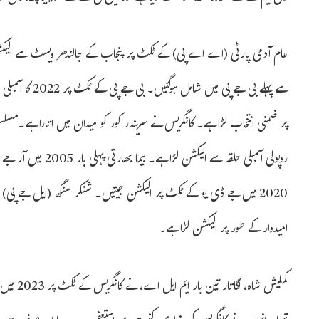
سے پہلے بی جے پ
پر ضمنی انتخاب لڑا ہے۔ کانگریس نے سریندر کور کو میدان میں اتارا ہے۔مسلسل
2020 میں جے ڈی یو کے ٹکٹ پر الیکشن جیتیں۔ شنکر سنگھ (ایل جے پی) 
امیدوار کے طور پر الیکشن لڑا ہے۔
کملیش شاہ