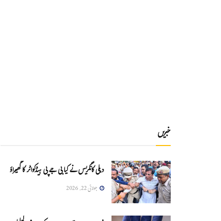
خبریں
دہلی کانگریس نے کیا بی جے پی ہیڈکواٹر کا گھیراؤ
جولائی 22, 2026