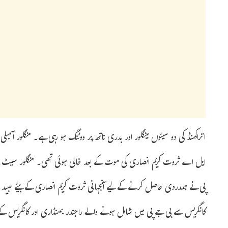
اتراکھنڈ کی دو سیٹوں مینگلور اور بدری ناتھ پر ووٹنگ ہو رہی ہے۔ منگلور اسم
ایل اے ثروت کریم انصاری کی موت کے بعد خالی ہوئی تھی۔ منگلور سیٹ پر
پی نے ہمدردی حاصل کرنے کے لیے آنجہانی ثروت کریم انصاری کے بیٹے عبید ا
کانگریس سے بی جے پی میں شامل ہونے والے راجندر بھنڈاری اور کانگریس کے