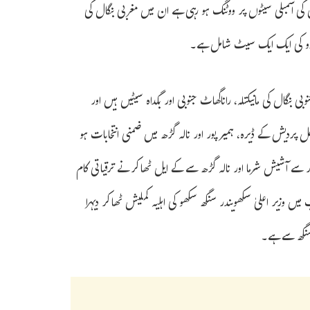
 اسمبلی سیٹوں پر ووٹنگ ہو رہی ہے ان میں مغربی بنگال کی
 ناڈو کی ایک ایک سیٹ شامل ہے۔
نگال کی مانیکتلہ، راناگھاٹ جنوبی اور بگداہ سیٹیں ہیں اور
ردیش کے ڈیرہ، ہمیر پور اور نالہ گڑھ میں ضمنی انتخابات ہو
ھ، ہمیر پور سے آشیش شرما اور نالہ گڑھ سے کے ایل ٹھاکر نے ترقیاتی کام
ں وزیر اعلیٰ سکھویندر سنگھ سکھو کی اہلیہ کملیش ٹھاکر دیہرا
 سنگھ سے ہے۔