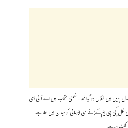
ال اپریل میں انتقال ہو گیا تھا۔ ضمنی انتخاب میں اے آئی ڈی
 مکل کچی (پی ایم کے) نے سی انبومانی کو میدان میں اتارا ہے۔
کو ٹکٹ دیا ہے۔