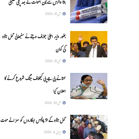
ہنتا وائرس سےتین اموات کے بعد مچی کھلبلی
مئی 11, 2026
بطور وزیر اعلیٰ جوزف وجئے نے سنبھالی تمل ناڈو
کی کمان
مئی 11, 2026
ممتا نے بی جے پی کیخلاف جنگ شروع کرنے کا
اعلان کیا
مئی 10, 2026
تمل ناڈو کے 9 پولیس اہلکاروں کو سزائے موت
اپریل 6, 2026