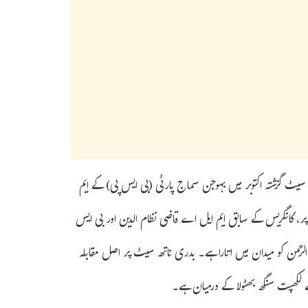
بلی سیٹ گزشتہ اکتوبر میں بہوجن سماج پارٹی (بی ایس پی) کے ایم
، کانگریس کے سابق ایم ایل اے قاضی نظام الدین اور بی ایس
لرحمن کو میدان میں اتارا ہے۔ بدری ناتھ سیٹ پر اصل مقابلہ
 لکھپت سنگھ بھٹولا کے درمیان ہے۔