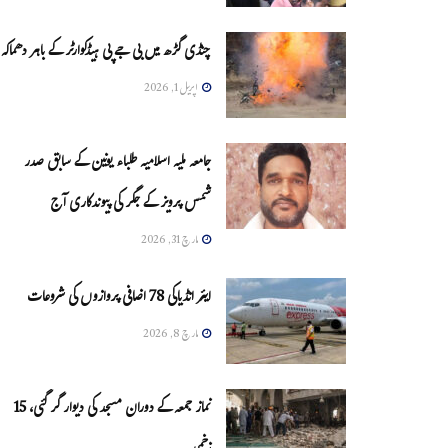
چنڈی گڑھ میں بی جے پی ہیڈکوارٹر کے باہر دھماکہ
اپریل 1, 2026
جامعہ ملیہ اسلامیہ طلباء یونین کے سابق صدر
شمس پرویز کے جگر کی پیوندکاری آج
مارچ 31, 2026
ایئر انڈیاکی 78 اضافی پروازوں کی شروعات
مارچ 8, 2026
نماز جمعہ کے دوران مسجد کی دیوار گر گئی، 15