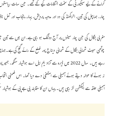
کرانے کے لیے سیکیورٹی کے سخت انتظامات کیے گئے تھے۔ جن سات ریاستوں کی
چار، ہماچل کی تین، اتراکھنڈ کی دو اور مدھیہ پردیش، بہار، پنجاب اور تمل
مغربی بنگال کی جن چار سیٹوں پر آج ووٹنگ ہو رہی ہے، ان میں سے تین جنوبی ب
چوتھی سیٹ شمالی بنگال کے شمالی دیناج پور ضلع کے رائے گنج کی ہے۔ہماچل پ
رہے ہیں۔ سال 2022 میں ڈیرہ سے آزاد ایم ایل اے ہوشیار سنگ
نہ ہونے کا حوالہ دیتے ہوئے اسمبلی سے استعفیٰ دے دیا تھا۔ اس ضمنی انتخاب می
اسمبلی حلقہ سے الیکشن لڑ رہی ہیں۔ یہاں ان کا مقابلہ بی جے پی کے ہوشیار