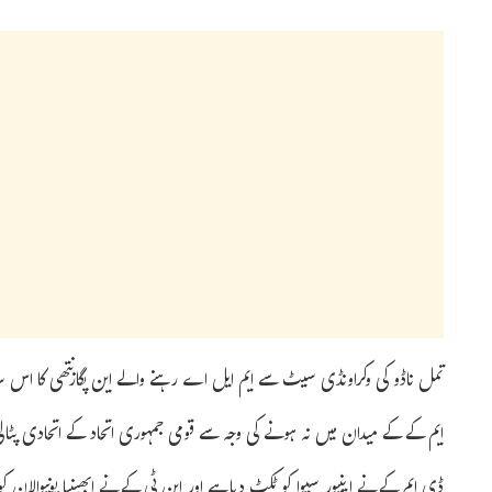
تمل ناڈو کی وکراونڈی سیٹ سے ایم ایل اے رہنے والے این پگازنتھی کا اس س
ایم کے کے میدان میں نہ ہونے کی وجہ سے قومی جمہوری اتحاد کے اتحادی پٹالی
ڈی ایم کے نے اینیور سیوا کو ٹکٹ دیا ہے اور این ٹی کے نے ابھینیا پونیوالان 