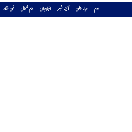
ہوم
دیار وطن
آئینہ شہر
اخبارجہاں
بزم شمال
فن فنکار