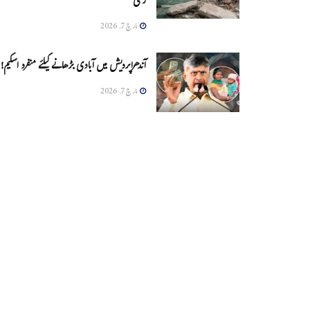
زخمی
مارچ 7, 2026
آندھراپردیش میں آبادی بڑھانے کیلئے منفرد اسکیم!
مارچ 7, 2026