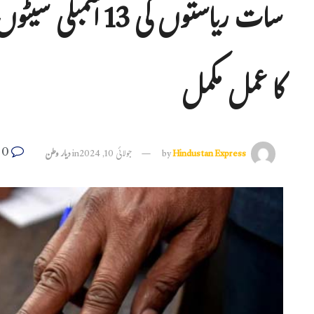
سات ریاستوں کی 13 
کا عمل مکمل
0
Hindustan Express
by
جولائی 10, 2024
in
دیار وطن