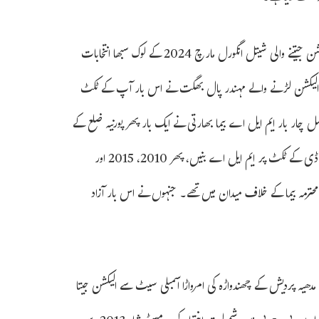
عام آدمی پارٹی (اے اے پی) کے ٹکٹ پر پنجاب کے جالندھر ویسٹ سے الیکشن جیتنے والی شیتل انگورل مارچ 2024 کے لوک سبھا انتخابات
ی میں شامل ہوگئیں۔ بی جے پی کے ٹکٹ پر 2022 کا اسمبلی الیکشن لڑنے والے مہندر پال بھگت نے اس بار آپ کے ٹکٹ
 چار بار ایم ایل اے بیما بھارتی نے ایک بار پھر پورنیہ ضلع کے
روپولی اسمبلی حلقہ سے الیکشن لڑا ہے۔ بیما بھارتی پہلی بار 2005 میں آر جے ڈی کے ٹکٹ پر ایم ایل اے بنیں، پھر 2010، 2015 اور
محترمہ بیما کے خلاف میدان میں تھے۔ جنہوں نے اس بار آزاد
، لگاتار تین بار ایم ایل اے، نے کانگریس کے ٹکٹ پر 2023 میں مدھیہ پردیش کے چھندواڑہ کی امرواڑا اسمبلی سیٹ سے الیکشن جیتا