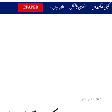
کھیل ایکسپریس
خصوصی پیشکش
افکارِ جہاں
EPAPER
Home
دیار وطن