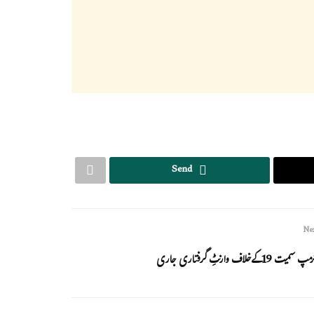
Send
Nex
مپ سمیت 19کےخلاف وارنٹِ گرفتاری جاری