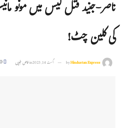
ناصر-جنید قتل کیس میں مونو مانی
کی کلین چٹ!
0
Hindustan Express
by
اگست 14, 2023
in
خاص خبریں