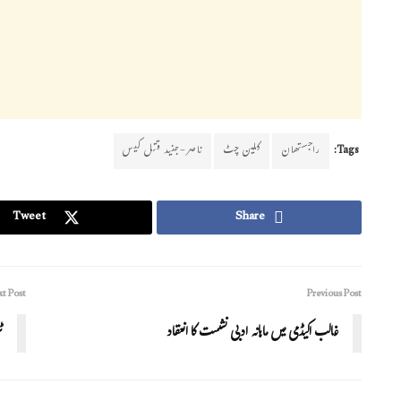
Tags:
راجستھان
کلین چٹ
ناصر-جنید قتل کیس
Tweet
Share
t Post
Previous Post
غالب اکیڈمی میں ماہانہ ادبی نشست کا انعقاد
ٹر