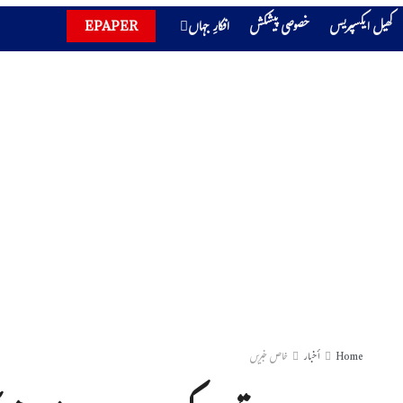
کھیل ایکسپریس
خصوصی پیشکش
افکارِ جہاں
EPAPER
Home
أخبار
خاص خبریں