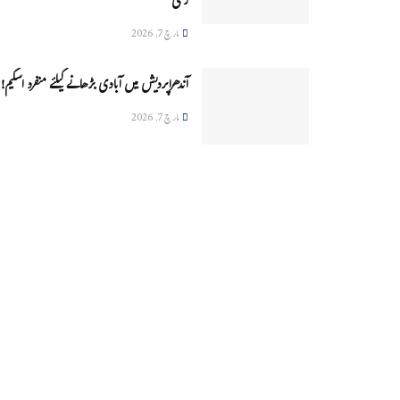
زخمی
مارچ 7, 2026
آندھراپردیش میں آبادی بڑھانے کیلئے منفرد اسکیم!
مارچ 7, 2026