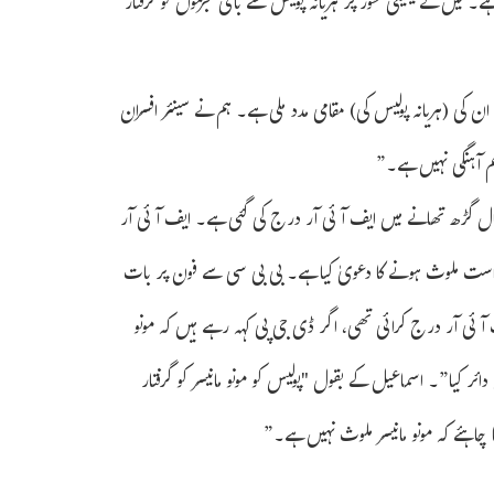
۔ میں نے یقینی طور پر ہریانہ پولیس سے باقی مجرموں کو گرفتار
 کی (ہریانہ پولیس کی) مقامی مدد ملی ہے۔ ہم نے سینئر افسران
م آہنگی نہیں ہے۔”
گوپال گڑھ تھانے میں ایف آئی آر درج کی گئی ہے۔ ایف آئی آر
 راست ملوث ہونے کا دعویٰ کیا ہے۔ بی بی سی سے فون پر بات
 آئی آر درج کرائی تھی، اگر ڈی جی پی کہہ رہے ہیں کہ مونو
س نے 173(8) کے تحت چالان کیوں دائر کیا”۔ اسماعیل کے بقول "پولیس کو مونو مانیسر کو گرفتار
 چاہئے کہ مونو مانیسر ملوث نہیں ہے۔”