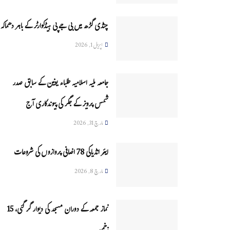
چنڈی گڑھ میں بی جے پی ہیڈکوارٹر کے باہر دھماکہ
اپریل 1, 2026
جامعہ ملیہ اسلامیہ طلباء یونین کے سابق صدر
شمس پرویز کے جگر کی پیوندکاری آج
مارچ 31, 2026
ایئر انڈیاکی 78 اضافی پروازوں کی شروعات
مارچ 8, 2026
نماز جمعہ کے دوران مسجد کی دیوار گر گئی، 15