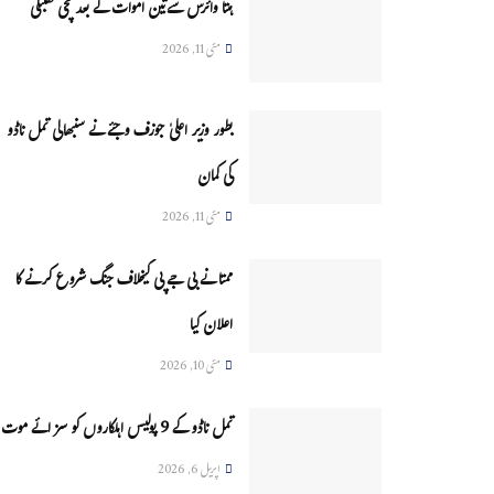
ہنتا وائرس سےتین اموات کے بعد مچی کھلبلی
مئی 11, 2026
بطور وزیر اعلیٰ جوزف وجئے نے سنبھالی تمل ناڈو
کی کمان
مئی 11, 2026
ممتا نے بی جے پی کیخلاف جنگ شروع کرنے کا
اعلان کیا
مئی 10, 2026
تمل ناڈو کے 9 پولیس اہلکاروں کو سزائے موت
اپریل 6, 2026