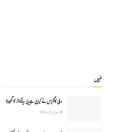
خبریں
دہلی کانگریس نے کیا بی جے پی ہیڈکواٹر کا گھیراؤ
جولائی 22, 2026