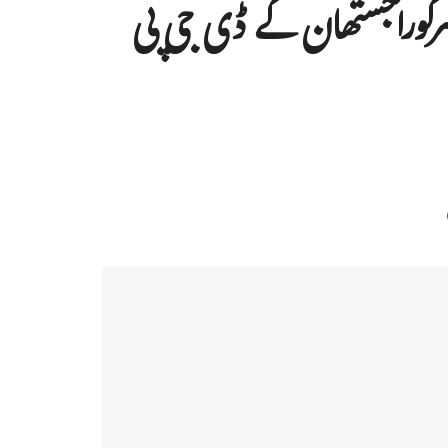
سرکوراجستھان کے ڈی جی پی