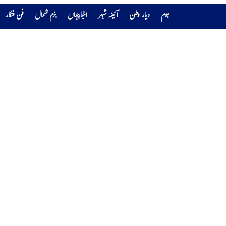
ہوم
دیار وطن
آئینہ شہر
اخبارجہاں
بزم شمال
فن فنکار