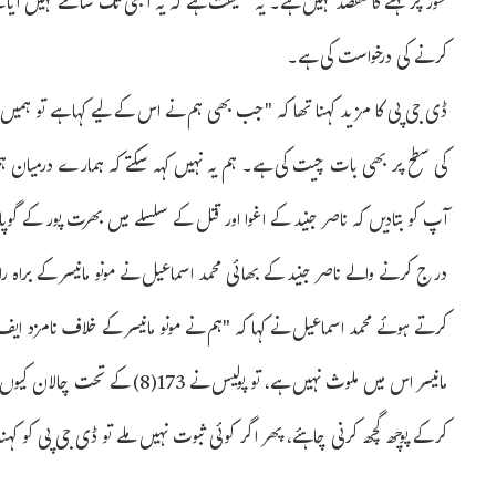
طور پر کہنے کا مقصد نہیں ہے۔ یہ حقیقت ہے کہ یہ ابھی تک سامنے نہیں آیا ہے
کرنے کی درخواست کی ہے۔
ڈی جی پی کا مزید کہنا تھا کہ "جب بھی ہم نے اس کے لیے کہا ہے تو ہمیں ان
کی سطح پر بھی بات چیت کی ہے۔ ہم یہ نہیں کہہ سکتے کہ ہمارے درمیان ہ
آپ کو بتادیں کہ ناصر جنید کے اغوا اور قتل کے سلسلے میں بھرت پور کے 
درج کرنے والے ناصر جنید کے بھائی محمد اسماعیل نے مونو مانیسر کے براہ
کرتے ہوئے محمد اسماعیل نے کہا کہ "ہم نے مونو مانیسر کے خلاف نامزد ایف
مانیسر اس میں ملوث نہیں ہے، تو پولی
کرکے پوچھ گچھ کرنی چاہئے، پھر اگر کوئی ثبوت نہیں ملے تو ڈی جی پی کو کہنا