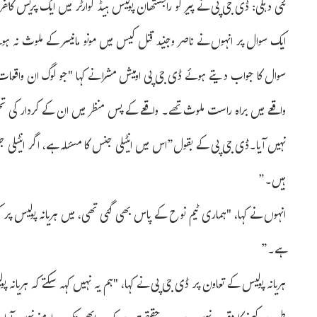
نئی دہلی: ڈی جی پی نے پیر کو راجستھان پولیس ہیڈ کوارٹر میں ایک پریس ک
ایک سوال پر انہوں نے ناصر وجنید قتل کیس میں مونو مانیسر کے ملوث نہ ہ
سوال کا جواب دیتے ہوئے ڈی جی پی اومیش مشرا نے کہا "جو لوگ ان واقعات
واقعے میں براہ راست ملوث تھے۔ واقعے کے پس منظر میں ان کے کردار کی 
نہیں آیا۔ڈی جی پی کے بقول”اس میں انٹیلی جنس کا مسئلہ ہے، اگر انٹیلی 
ہیں۔”
انہوں نے کہا، "ہماری ٹیم نوح کے پاس بھی گئی تھی، میں ہریانہ پولیس پر کوئ
ہے۔”
ہریانہ پولیس کے تعاون پر ڈی جی پی نے کہا، "ہم یہ نہیں کہہ سکتے کہ ہریانہ 