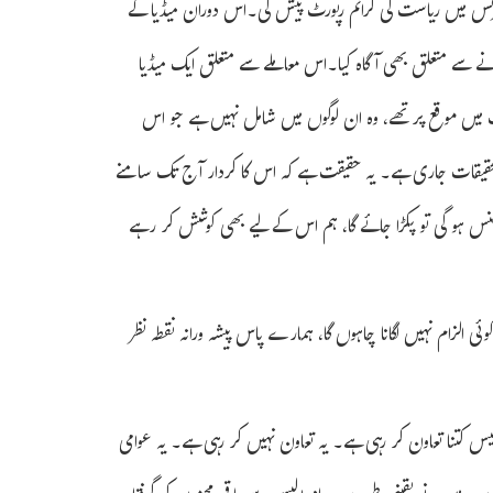
انفرنس میں ریاست کی کرائم رپورٹ پیش کی۔اس دوران میڈیا کے
ونے سے متعلق بھی آگاہ کیا۔اس معاملے سے متعلق ایک میڈیا
 میں موقع پر تھے، وہ ان لوگوں میں شامل نہیں ہے جو اس
تحقیقات جاری ہے۔ یہ حقیقت ہے کہ اس کا کردار آج تک سامنے
جنس ہو گی تو پکڑا جائے گا، ہم اس کے لیے بھی کوشش کر رہے
ی الزام نہیں لگانا چاہوں گا، ہمارے پاس پیشہ ورانہ نقطہ نظر
پولیس کتنا تعاون کر رہی ہے۔ یہ تعاون نہیں کر رہی ہے۔ یہ عوامی