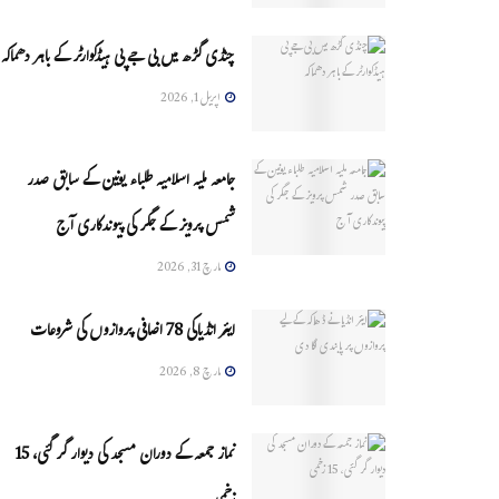
چنڈی گڑھ میں بی جے پی ہیڈکوارٹر کے باہر دھماکہ
اپریل 1, 2026
جامعہ ملیہ اسلامیہ طلباء یونین کے سابق صدر
شمس پرویز کے جگر کی پیوندکاری آج
مارچ 31, 2026
ایئر انڈیاکی 78 اضافی پروازوں کی شروعات
مارچ 8, 2026
نماز جمعہ کے دوران مسجد کی دیوار گر گئی، 15