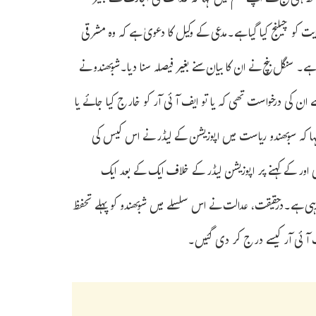
لگا دی تھی۔ ساتھ ہی جج نے اپنے حکم میں کہا کہ عدالت کی اجازت کے بغیر
 کو چیلنج کیا گیا ہے۔مدعی کے وکیل کا دعویٰ ہے کہ وہ مشرقی
۔ سنگل بنچ نے ان کا بیان سنے بغیر فیصلہ سنا دیا۔شوبھندو نے
 کی درخواست تھی کہ یا تو ایف آئی آر کو خارج کیا جائے یا
ہا کہ سوبھندو ریاست میں اپوزیشن کے لیڈر نے اس کیس کی
ی اور کے کہنے پر اپوزیشن لیڈر کے خلاف ایک کے بعد ایک
ہی ہے۔درحقیقت، عدالت نے اس سلسلے میں شوبھندو کو پہلے تحفظ
 آئی آر کیسے درج کر دی گئیں۔