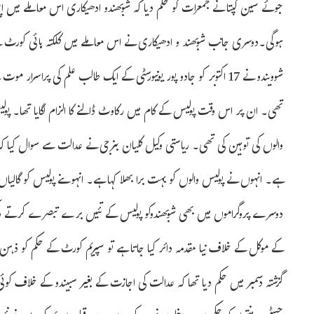
ہوگی۔دوسری جانب شوبھند و ادھیکاری نے اس معاملے میں کلکتہ ہائی کورٹ ک
شوویندو نے 17 اکتوبر کو جادو پور یونیورسٹی کے ایک طالب علم کی پر
تھی۔ ان پر اس وقت پولیس کے کام میں رکاوٹ ڈالنے کا الزام لگایا تھا۔ پو
والوں کی توہین کی تھی۔ ریاستی وکیل کلیان بنرجی نے عدالت سے سوال کیا کہ
ہے۔ انہوں نے پولیس والوں کو بہت برا بھلا کہا ہے۔ انہوںنے پولیس کو گالیاں
دوسرے پروگراموں میں بھی شوبھندوکو پولیس کے تئیں برے تبصرے کرتے دیکھا 
کے موکل کے خلاف نیا مقدمہ دائر کیا جاتا ہے تو سپریم کورٹ کے حکم کو ذہن
گزشتہ دسمبر میں حکم دیا تھا کہ عدالت کی اجازت کے بغیر سبیندو کے خلاف کو