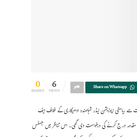
0
6
Share on Whatsapp
SHARES
VIEWS
لت سے ریاستی اپوزیشن لیڈر شوبھندو ادھیکاری کے خلاف ایف
ف مقدمہ درج کرنے کی درخواست دی گئی۔ اس تناظر میں جسٹس