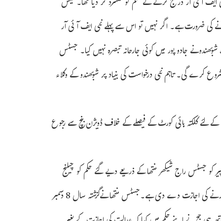
یف آئی آر درج کرنے کے حکم کو مسترد کر دیا تھا۔ کیس
ہونے کی ضرورت ہے۔ اگر نہیں تو اس سے پہلے نئی ایف آئی آر
بھندونے جادو پور میں کوئی جارحانہ تبصرہ نہیں کیا۔ جسٹس
اہم مقدمات کی سماعت شروع کرے گی۔ تاہم نئی درخواست کی بنیاد پر شوبھندو کے وکلاء
کے لئے کلکتہ ہائی کورٹ کے فیصلے کے خلاف ڈویژن بنچ سے رجوع
 کو جسٹس راج شیکھر منتھا کے ذریعے دیے گئے حکم کو چیلنج
کرنے کی طرف توجہ مبذول کرائی۔ عدالت نے اس سلسلے میں مقدمہ درج کرنے کی اجازت دے دی ہے۔جسٹس منتھا نےگزشتہ سال 8 دسمبر