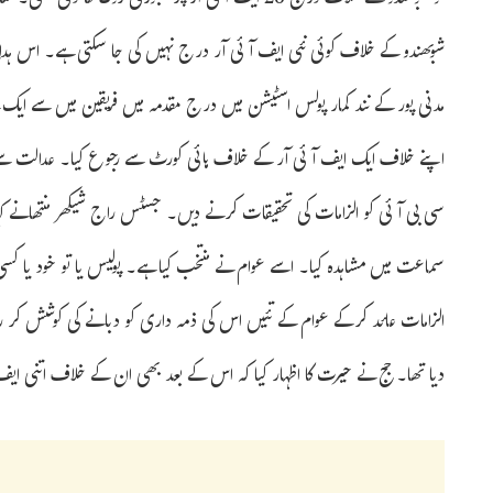
کو شوبھندو کے خلاف درج 26 ایف آئی آر پر عبوری روک 
شوبھندو کے خلاف کوئی نئی ایف آئی آر درج نہیں کی جا سکتی ہے۔ اس ہدایت
مدنی پور کے نند کمار پولس اسٹیشن میں درج مقدمہ میں فریقین میں سے ایک ہے
اپنے خلاف ایک ایف آئی آر کے خلاف ہائی کورٹ سے رجوع کیا۔ عدالت سے ان
سی بی آئی کو الزامات کی تحقیقات کرنے دیں۔ جسٹس راج شیکھر منتھانے ک
سماعت میں مشاہدہ کیا۔ اسے عوام نے منتخب کیا ہے۔ پولیس یا تو خود یا کس
الزامات عائد کرکے عوام کے تئیں اس کی ذمہ داری کو دبانے کی کوشش کر ر
دیا تھا۔ جج نے حیرت کا اظہار کیا کہ اس کے بعد بھی ان کے خلاف اتنی ایف