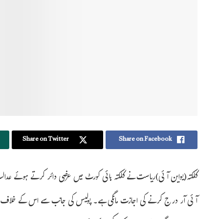
Share on Twitter
Share on Facebook
کلکتہ(یواین آئی)ریاست نے کلکتہ ہائی کورٹ میں عرضی دائر کرتے ہوئے عدا
آئی آر درج کرنے کی اجازت مانگی ہے۔ پولیس کی جانب سے اس کے خلا