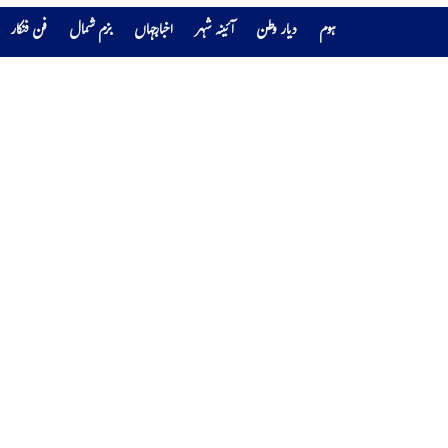
ہوم
دیار وطن
آئینہ شہر
اخبارجہاں
بزم شمال
فن فنکار