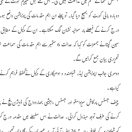
جسٹس منتھا کے حکم میں مداخلت نہیں کی۔ اس سے قبل سپریم کورٹ نے نئی ا
دوبارہ ہائی کورٹ کو بھیج دیا گیا۔ تو پہلے ان اہم مقدمات کی پوزیشن واضح 
درج کرنے کے فیصلے پر سوالیہ نشان لگ سکتا ہے۔ ان کے وکیل کے مطابق، شو
سین گپتا نے جمعرات کو کہا کہ عدالت 6 ستمبر سے 
تحریری بیان جمع کرائیں گے۔
دوسری جانب اپوزیشن لیڈر شوبھندو و ادھیکاری کے وکیل نےتحفظ فراہم کرنے 
کیا ہے۔
چیف جسٹس پرکاش سریواستو اور جسٹس راجرشی بھاردواج کی ڈویژن بنچ نے پیر