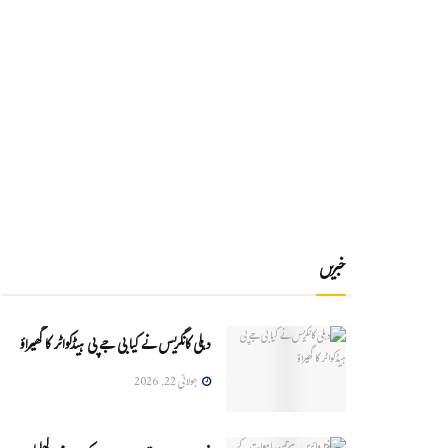
خبریں
دہلی کانگریس نے کیا بی جے پی ہیڈکواٹر کا گھیراؤ
جولائی 22, 2026