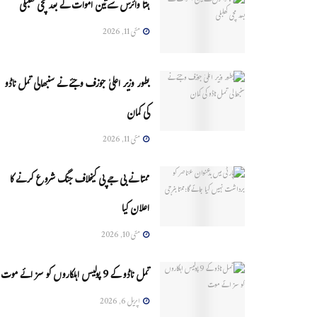
ہنتا وائرس سےتین اموات کے بعد مچی کھلبلی
مئی 11, 2026
بطور وزیر اعلیٰ جوزف وجئے نے سنبھالی تمل ناڈو
کی کمان
مئی 11, 2026
ممتا نے بی جے پی کیخلاف جنگ شروع کرنے کا
اعلان کیا
مئی 10, 2026
تمل ناڈو کے 9 پولیس اہلکاروں کو سزائے موت
اپریل 6, 2026