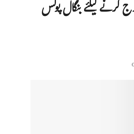
ج کرنے کیلئے بنگال پولس