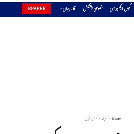
کھیل ایکسپریس
خصوصی پیشکش
افکارِ جہاں
EPAPER
Home
أخبار
خاص خبریں