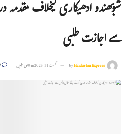
شوبھندو ادھیکاری کیخلاف مقدمہ در
سے اجازت طلبی
0
Hindustan Express
by
اگست 31, 2023
in
خاص خبریں