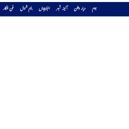
ہوم
دیار وطن
آئینہ شہر
اخبارجہاں
بزم شمال
فن فنکار