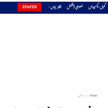
کھیل ایکسپریس
خصوصی پیشکش
افکارِ جہاں
EPAPER
Home
دیار وطن