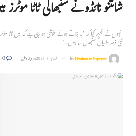
شانتنو نائڈو نے سنبھالی ٹاٹا موٹرز 
انہوں نے تحریر کیا کہ ’یہ بتاتے ہوئے خوشی ہو رہی ہے کہ میں ٹاٹا موٹر
نئی ذمہ داریاں سنبھال رہا ہوں۔‘
0
Hindustan Express
by
فروری 5, 2025
in
دیار وطن