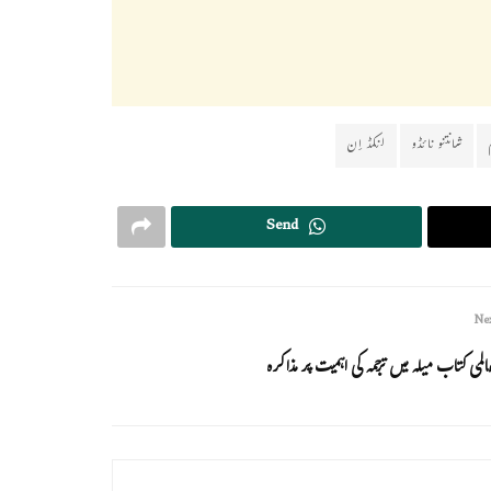
شانتنو نائڈو
لنکڈ اِن
Send
Nex
المی کتاب میلہ میں ترجمہ کی اہمیت پر مذاکرہ