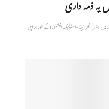
میں یہ ذمہ داری
ز میں جنرل منیجر (ہیڈ-اسٹریٹیجک انیشیٹوز) کے طور پر اپنی