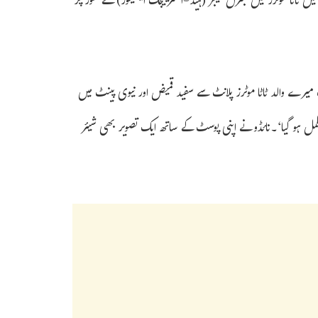
ں ٹاٹا موٹرز میں جنرل منیجر (ہیڈ-اسٹریٹیجک انیشیٹوز) کے طور پر
 میرے والد ٹاٹا موٹرز پلانٹ سے سفید قمیض اور نیوی پینٹ میں
حہ مکمل ہو گیا‘۔نائڈو نے اپنی پوسٹ کے ساتھ ایک تصویر بھی شیئر