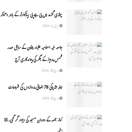
چنڈی گڑھ میں بی جے پی ہیڈکوارٹر کے باہر دھماکہ
اپریل 1, 2026
جامعہ ملیہ اسلامیہ طلباء یونین کے سابق صدر
شمس پرویز کے جگر کی پیوندکاری آج
مارچ 31, 2026
ایئر انڈیاکی 78 اضافی پروازوں کی شروعات
مارچ 8, 2026
نماز جمعہ کے دوران مسجد کی دیوار گر گئی، 15