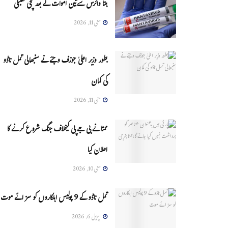
ہنتا وائرس سےتین اموات کے بعد مچی کھلبلی
مئی 11, 2026
بطور وزیر اعلیٰ جوزف وجئے نے سنبھالی تمل ناڈو
کی کمان
مئی 11, 2026
ممتا نے بی جے پی کیخلاف جنگ شروع کرنے کا
اعلان کیا
مئی 10, 2026
تمل ناڈو کے 9 پولیس اہلکاروں کو سزائے موت
اپریل 6, 2026