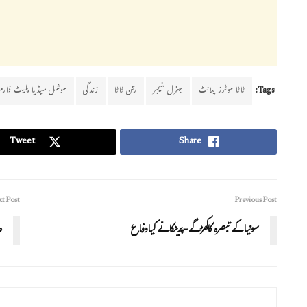
Tags:
ٹاٹا موٹرز پلانٹ
جنرل منیجر
رتن ٹاٹا
زندگی
سوشل میڈیا پلیٹ فارم
Tweet
Share
t Post
Previous Post
سونیا کے تبصرہ کاکھڑگے-پرینکا نے کیادفاع
ع