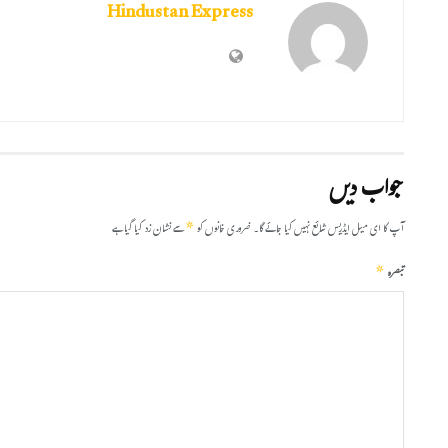
Hindustan Express
جواب دیں
*
آپ کا ای میل ایڈریس شائع نہیں کیا جائے گا۔
ضروری خانوں کو
سے نشان زد کیا گیا ہے
*
تبصرہ