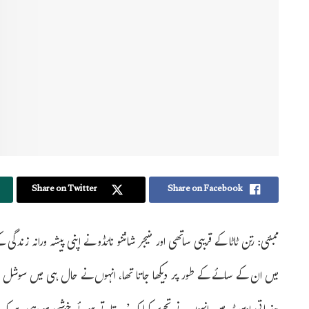
Share on Twitter
Share on Facebook
ممبئی: رتن ٹاٹا کے قریبی ساتھی اور منیجر شانتنو نائڈو نے اپنی پیشہ ورانہ زندگ
میں ان کے سائے کے طور پر دیکھا جاتا تھا، انہوں نے حال ہی میں سوشل میڈیا