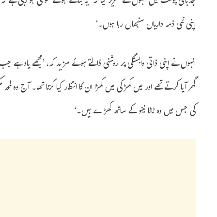
جذباتی پوسٹ میں انہوں نے تحریر کیا کہ ’یہ بتاتے ہوئے خوشی ہو رہی ہے کہ می
اپنی نئی ذمہ داریاں سنبھال رہا ہوں۔‘
انہوں نے اپنی ذاتی وابستگی پر روشنی ڈالتے ہوئے مزید کہ، ’مجھے یاد ہے جب
گھر آیا کرتے تھے اور میں کھڑکی میں کھڑا ان کا انتظار کیا کرتا تھا۔ آج وہ لم
کی جس میں وہ ٹاٹا نینو کے ساتھ کھڑے ہیں۔‘