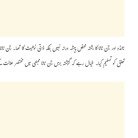
نائڈو اور رتن ٹاٹا کا رشتہ محض پیشہ ورانہ نہیں بلکہ ذاتی نوعیت کا تھا۔ رتن ٹ
تعلق کو تسلیم کیا۔ خیال رہے کہ گزشتہ برس رتن ٹاٹا ممبئی میں مختصر علالت کے بعد 