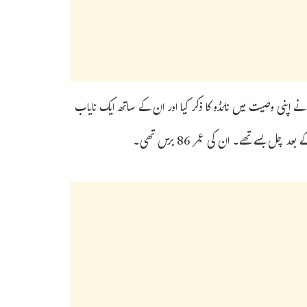
اٹا نے اپنی وصیت میں نائڈو کا ذکر کیا اور ان کے ساتھ ایک نایاب
چل بسے تھے۔ ان کی عمر 86 برس تھی۔