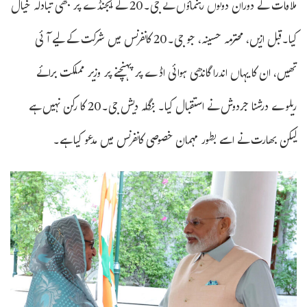
ملاقات کے دوران دونوں رہنماؤں نے جی۔20 کے ایجنڈے پر بھی تبادلہ خیال
کیا۔قبل ازیں، محترمہ حسینہ، جو جی۔20 کانفرنس میں شرکت کے لیے آئی
تھیں، ان کا یہاں اندرا گاندھی ہوائی اڈے پر پہنچنے پر وزیر مملکت برائے
ریلوے درشنا جردوش نے استقبال کیا۔ بنگلہ دیش جی۔20 کا رکن نہیں ہے
لیکن بھارت نے اسے بطور مہمان خصوصی کانفرنس میں مدعو کیا ہے۔