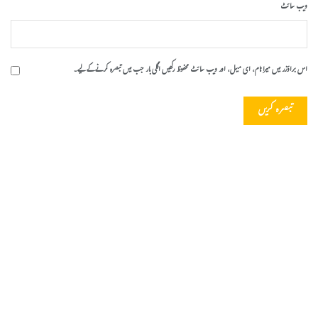
ویب‌ سائٹ
اس براؤزر میں میرا نام، ای میل، اور ویب سائٹ محفوظ رکھیں اگلی بار جب میں تبصرہ کرنے کےلیے۔