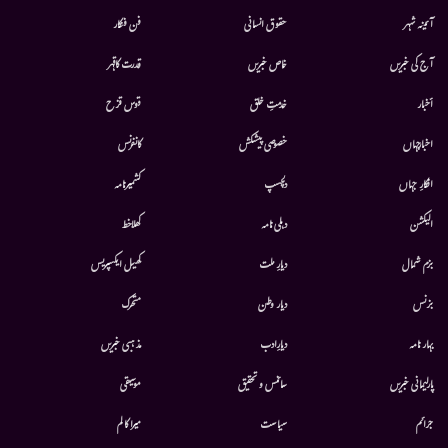
آئینہ شہر
حقوق انسانی
فن فنکار
آج کی خبریں
خاص خبریں
قدرت کاقہر
أخبار
خدمتِ خلق
قوس قزح
اخبارجہاں
خصوصی پیشکش
کانفرنس
افکارِ جہاں
دلچسپ
کشمیرنامہ
الیکشن
دہلی نامہ
کھلاخط
بزم شمال
دیارِ ملت
کھیل ایکسپریس
بزنس
دیار وطن
متحرك
بہار نامہ
دیارِادب
مذہبی خبریں
پارلیمانی خبریں
سائنس و تحقیق
موسيقى
جرائم
سیاست
میرا کالم