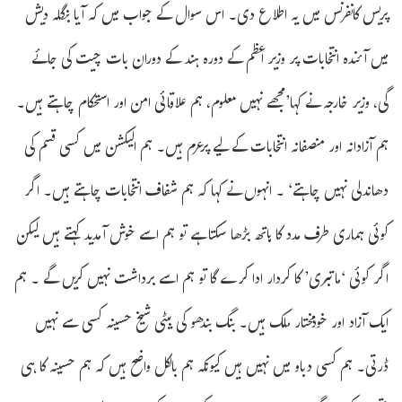
پریس کانفرنس میں یہ اطلاع دی۔ اس سوال کے جواب میں کہ آیا بنگلہ دیش
میں آئندہ انتخابات پر وزیر اعظم کے دورہ ہند کے دوران بات چیت کی جائے
گی، وزیر خارجہ نے کہا’مجھے نہیں معلوم، ہم علاقائی امن اور استحکام چاہتے ہیں۔
ہم آزادانہ اور منصفانہ انتخابات کے لیے پرعزم ہیں۔ ہم الیکشن میں کسی قسم کی
دھاندلی نہیں چاہتے‘ ۔ انہوں نے کہا کہ ہم شفاف انتخابات چاہتے ہیں۔ اگر
کوئی ہماری طرف مدد کا ہاتھ بڑھا سکتا ہے تو ہم اسے خوش آمدید کہتے ہیں لیکن
اگر کوئی ‘ماتبری’ کا کردار ادا کرے گا تو ہم اسے برداشت نہیں کریں گے ۔ ہم
ایک آزاد اور خودمختار ملک ہیں۔ بنگ بندھو کی بیٹی شیخ حسینہ کسی سے نہیں
ڈرتی۔ ہم کسی دباو میں نہیں ہیں کیونکہ ہم بالکل واضح ہیں کہ ہم حسینہ کا ہی