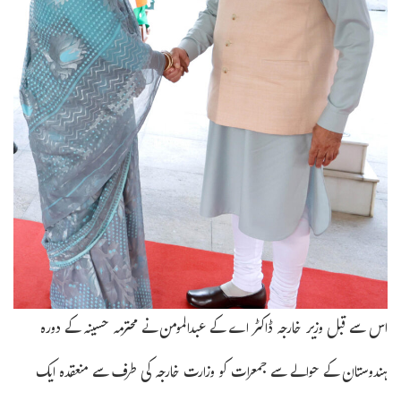
اس سے قبل وزیر خارجہ ڈاکٹر اے کے عبدالمومن نے محترمہ حسینہ کے دورہ
ہندوستان کے حوالے سے جمعرات کو وزارت خارجہ کی طرف سے منعقدہ ایک