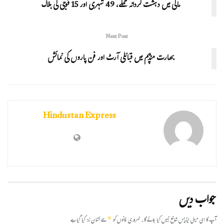
مالی میں دہشت گردانہ حملے، 49 شہری اور 15 فوجی کی ہلاک
Next Post
بھارت منڈپم میں قبائلی آرٹ اور فن پاروں کی نمائش
Hindustan Express
جواب دیں
*
آپ کا ای میل ایڈریس شائع نہیں کیا جائے گا۔
ضروری خانوں کو
سے نشان زد کیا گیا ہے