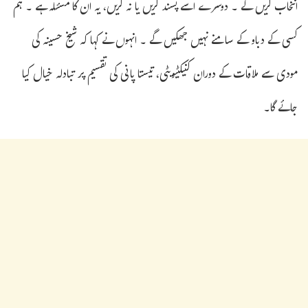
انتخاب کریں گے ۔ دوسرے اسے پسند کریں یا نہ کریں، یہ ان کا مسئلہ ہے ۔ ہم
کسی کے دباو کے سامنے نہیں جھکیں گے ۔ انہوں نے کہا کہ شیخ حسینہ کی
مودی سے ملاقات کے دوران کنیکٹیویٹی، تیستا پانی کی تقسیم پر تبادلہ خیال کیا
جائے گا۔