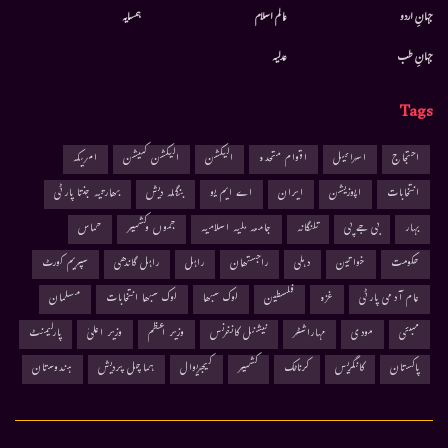
جہانِ اردو
عالم اسلام
ہمسایہ
جہانِ طب
عدلیہ
Tags
احتجاج
اسرائیل
اقوام متحدہ
الیکشن
الیکشن کمیشن
امریکہ
انتخابات
اپوزیشن
ایران
اے ایم یو
بنگلہ دیش
بھارتیہ جنتا پارٹی
بہار
بی جے پی
تلنگانہ
جامعہ ملیہ اسلامیہ
جموں وکشمیر
حماس
حکومت
خواتین
دہلی
راجستھان
راہل
راہل گاندھی
سپریم کورٹ
عام آدمی پارٹی
غزہ
فلسطین
لوک سبھا
لوک سبھا انتخابات
مسلمان
ممبئی
مودی
مہاراشٹر
نیشنل کانفرنس
وزیر اعظم
وزیر اعلیٰ
پارلیمنٹ
پاکستان
کانگریس
کرناٹک
کشمیر
کیجریوال
ہماچل پردیش
ہندوستان