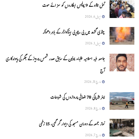
تمل ناڈو کے 9 پولیس اہلکاروں کو سزائے موت
اپریل 6, 2026
چنڈی گڑھ میں بی جے پی ہیڈکوارٹر کے باہر دھماکہ
اپریل 1, 2026
جامعہ ملیہ اسلامیہ طلباء یونین کے سابق صدر شمس پرویز کے جگر کی پیوندکاری
آج
مارچ 31, 2026
ایئر انڈیاکی 78 اضافی پروازوں کی شروعات
مارچ 8, 2026
نماز جمعہ کے دوران مسجد کی دیوار گر گئی، 15 زخمی
مارچ 7, 2026