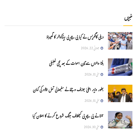
خبریں
دہلی کانگریس نے کیا بی جے پی ہیڈکواٹر کا گھیراؤ
جولائی 22, 2026
ہنتا وائرس سےتین اموات کے بعد مچی کھلبلی
مئی 11, 2026
بطور وزیر اعلیٰ جوزف وجئے نے سنبھالی تمل ناڈو کی کمان
مئی 11, 2026
ممتا نے بی جے پی کیخلاف جنگ شروع کرنے کا اعلان کیا
مئی 10, 2026