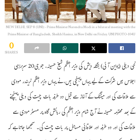
NEW DELHI, SEP 8 (UNI):- Prime Minister Narendra Modi in a bilateral meeting with the
Prime Minister of Bangladesh, Sheikh Hasina, in New Delhi on Friday. UNI PHOTO-104U
0
SHARES
نئی دہلی (یواین آئی) بنگلہ دیش کی وزیر اعظم شیخ حسینہ، جو جی20 سربراہی
اجلاس میں شرکت کے لیے یہاں پہنچی ہیں، نے یہاں وزیر اعظم نریندر مودی
سے ملاقات کی اور میٹنگ کے آغاز سے قبل دو طرفہ بات چیت کی دہلی پہنچنے
کے بعد محترمہ حسینہ نے آج شام وزیر اعظم کی رہائش گاہ پر مسٹر مودی سے
ملاقات کی اور دو طرفہ اور علاقائی مسائل پر بات چیت کی۔ سمجھا جاتا ہے کہ