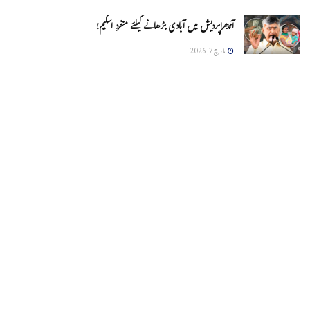
آندھراپردیش میں آبادی بڑھانے کیلئے منفرد اسکیم!
مارچ 7, 2026