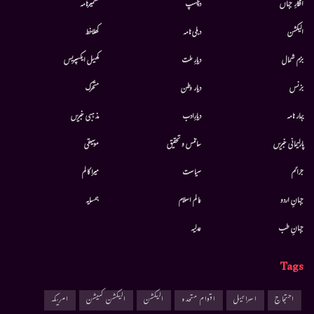
افکارِ جہاں
دلچسپ
کشمیرنامہ
الیکشن
دہلی نامہ
کھلاخط
بزم شمال
دیارِ ملت
کھیل ایکسپریس
بزنس
دیار وطن
متحرك
بہار نامہ
دیارِادب
مذہبی خبریں
پارلیمانی خبریں
سائنس و تحقیق
موسيقى
جرائم
سیاست
میرا کالم
جہانِ اردو
عالم اسلام
ہمسایہ
جہانِ طب
عدلیہ
Tags
احتجاج
اسرائیل
اقوام متحدہ
الیکشن
الیکشن کمیشن
امریکہ