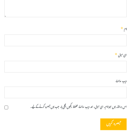
*
نام
*
ای میل
ویب‌ سائٹ
اس براؤزر میں میرا نام، ای میل، اور ویب سائٹ محفوظ رکھیں اگلی بار جب میں تبصرہ کرنے کےلیے۔