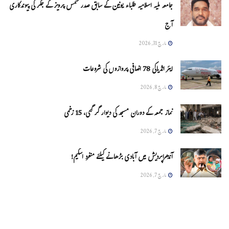
جامعہ ملیہ اسلامیہ طلباء یونین کے سابق صدر شمس پرویز کے جگر کی پیوندکاری
آج
مارچ 31, 2026
ایئر انڈیاکی 78 اضافی پروازوں کی شروعات
مارچ 8, 2026
نماز جمعہ کے دوران مسجد کی دیوار گر گئی، 15 زخمی
مارچ 7, 2026
آندھراپردیش میں آبادی بڑھانے کیلئے منفرد اسکیم!
مارچ 7, 2026