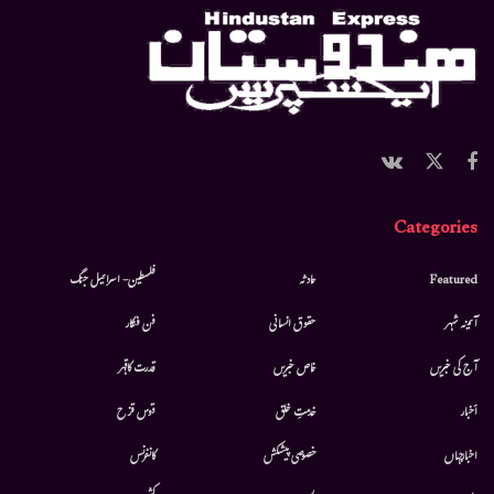
Categories
Featured
حادثہ
فلسطین- اسرائیل جنگ
آئینہ شہر
حقوق انسانی
فن فنکار
آج کی خبریں
خاص خبریں
قدرت کاقہر
أخبار
خدمتِ خلق
قوس قزح
اخبارجہاں
خصوصی پیشکش
کانفرنس