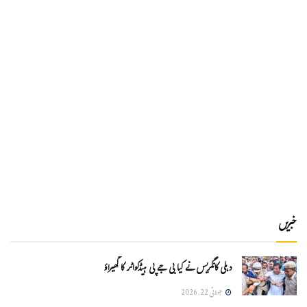
خبریں
دہلی کانگریس نے کیا بی جے پی ہیڈکواٹر کا گھیراؤ
جولائی 22, 2026