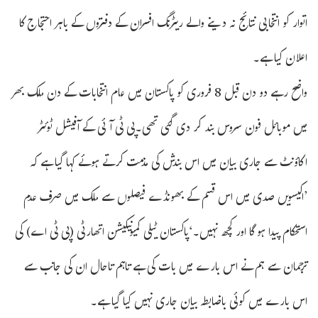
اتوار کو انتخابی نتائج نہ دینے والے ریٹرنگ افسران کے دفتروں کے باہر احتجاج کا
اعلان کیا ہے۔
واضح رہے دو دن قبل 8 فروری کو پاکستان میں عام انتخابات کے دن ملک بھر
میں موبائل فون سروس بند کر دی گئی تھی۔پی ٹی آئی کے آفیشل ٹوئٹر
اکاؤنٹ سے جاری بیان میں اس بندش کی مذمت کرتے ہوئے کہا گیا ہے کہ
’اکیسویں صدی میں اس قسم کے بھونڈے فیصلوں سے ملک میں صرف عدم
استحکام پیدا ہو گا اور کچھ نہیں۔‘پاکستان ٹیلی کمیونیکیشن اتھارٹی (پی ٹی اے) کی
ترجمان سے ہم نے اس بارے میں بات کی ہے تاہم تاحال ان کی جانب سے
اس بارے میں کوئی باضابطہ بیان جاری نہیں کیا گیا ہے۔