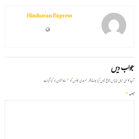
Hindustan Express
جواب دیں
*
آپ کا ای میل ایڈریس شائع نہیں کیا جائے گا۔
ضروری خانوں کو
سے نشان زد کیا گیا ہے
*
تبصرہ