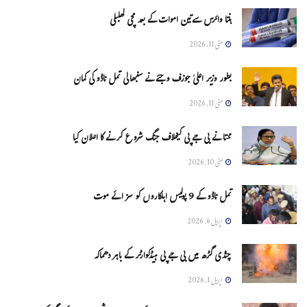
ہنتا وائرس سےتین اموات کے بعد مچی کھلبلی
مئی 11, 2026
بطور وزیر اعلیٰ جوزف وجئے نے سنبھالی تمل ناڈو کی کمان
مئی 11, 2026
ممتا نے بی جے پی کیخلاف جنگ شروع کرنے کا اعلان کیا
مئی 10, 2026
تمل ناڈو کے 9 پولیس اہلکاروں کو سزائے موت
اپریل 6, 2026
چنڈی گڑھ میں بی جے پی ہیڈکوارٹر کے باہر دھماکہ
اپریل 1, 2026