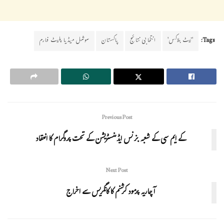
Tags:
'نیٹ بلاکس'
انتخابی نتائج
پاکستان
سوشل میڈیا پلیٹ فارم
Previous Post
کے ایم سی کے شعبہ بزنس ایڈمنسٹریشن کے تحت پروگرام کا انعقاد
Next Post
آچاریہ پرمود کرشنم کا کانگریس سے اخراج