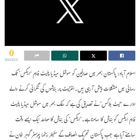
0
SHARES
اسلام آباد: پاکستان بھر میں صارفین کو سوشل میڈیا پلیٹ فارم ‘ایکس’ تک
رسائی میں مشکلات پیش آ رہی ہیں۔انٹرنیٹ پر بندشوں کی نگرانی کرنے والے
ادارے ‘نیٹ بلاکس’ نے تصدیق کی ہے کہ ملک بھر میں سوشل میڈیا پلیٹ
فارم ایکس کو بندش کا سامنا ہے۔’ایکس’ کی بندش کا معاملہ ایک ایسے وقت
سامنے آیا ہے جب پاکستان تحریک انصاف کے سنیئر رہنما بیرسٹر گوہر خان نے