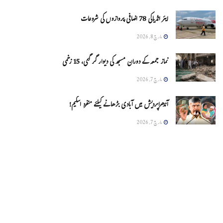
ایئر انڈیاکی 78 اضافی پروازوں کی شروعات
مارچ 8, 2026
نماز جمعہ کے دوران مسجد کی دیوار گر گئی، 15 زخمی
مارچ 7, 2026
آندھراپردیش میں آبادی بڑھانے کیلئے منفرد اسکیم!
مارچ 7, 2026