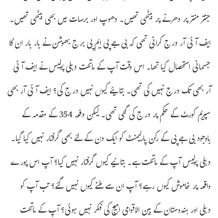
جنتر منتر پر دھرنے پر بیٹھی تھیں۔ دھوپ اور برسات میں بھی بیٹھی تھیں۔
ایف آئی آر درج کرانی تھی کہ بی جے پی ایم پی برج بھوشن نے بار بار ان کا
جسمانی استحصال کیا تھا۔ اس وقت آپ کے ماتحت دہلی پولیس نے ایف آئی
آر بھی تک درج نہیں کی تھی۔ بتایئے کیوں نہیں درج کی؟ ایف آئی آر بھی
سپریم کورٹ کے حکم پر درج کی گئی تھی۔ لیکن دفعہ 354 کے مقدمہ کے
باوجود بی جے پی کے رکن پارلیمنٹ کو ایک دن کے لئے بھی گرفتار نہیں کیا گیا۔
دہلی پولیس آپ کے ماتحت ہے۔ بتائیے کیوں گرفتار نہیں کیا؟ آپ اس پورے
واقعہ پر خاموش کیوں رہے؟ آپ ان سے ملنے کیوں نہیں گئے؟ تب آپ کو
دہلی اور ہندوستان کے بین الاقوامی امیج کی فکر نہیں ہوئی؟ آپ کے ماتحت