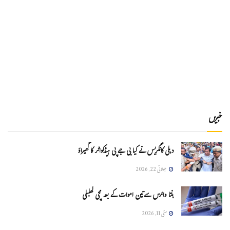
خبریں
دہلی کانگریس نے کیا بی جے پی ہیڈکواٹر کا گھیراؤ
جولائی 22, 2026
ہنتا وائرس سےتین اموات کے بعد مچی کھلبلی
مئی 11, 2026