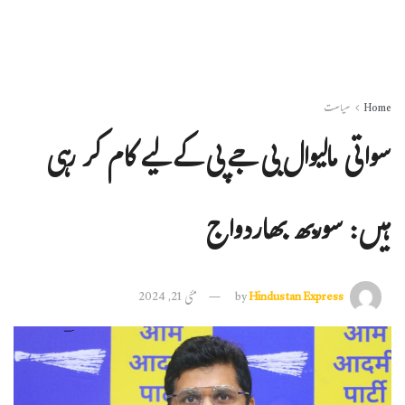
Home
سیاست
سواتی مالیوال بی جے پی کے لیے کام کر رہی
ہیں: سوربھ بھاردواج
Hindustan Express
by
مئی 21, 2024