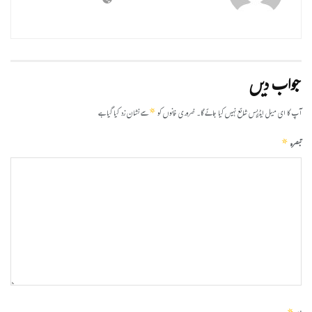
جواب دیں
*
آپ کا ای میل ایڈریس شائع نہیں کیا جائے گا۔
ضروری خانوں کو
سے نشان زد کیا گیا ہے
*
تبصرہ