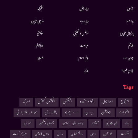
بزنس
دیار وطن
متحرك
بہار نامہ
دیارِادب
مذہبی خبریں
پارلیمانی خبریں
سائنس و تحقیق
موسيقى
جرائم
سیاست
میرا کالم
جہانِ اردو
عالم اسلام
ہمسایہ
جہانِ طب
عدلیہ
Tags
احتجاج
اسرائیل
اقوام متحدہ
الیکشن
الیکشن کمیشن
امریکہ
انتخابات
اپوزیشن
ایران
اے ایم یو
بنگلہ دیش
بھارتیہ جنتا پارٹی
بہار
بی جے پی
تلنگانہ
جامعہ ملیہ اسلامیہ
جموں وکشمیر
حماس
حکومت
خواتین
دہلی
راجستھان
راہل
راہل گاندھی
سپریم کورٹ