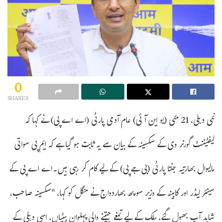
0
SHARES
نئی دہلی، 21 مئی (یو این آئی) عام آدمی پارٹی (اے اے پی) نے کہا کہ
لیفٹیننٹ گورنر وی کے سکسینہ کے بیان سے یہ ثابت ہو گیا ہے کہ ایم پی سواتی
مالیوال بھارتیہ جنتا پارٹی (بی جے پی) کے لیے کام کر رہی ہیں۔اے اے پی کے
سینئر لیڈر اور کابینہ کے وزیر سوربھ بھاردواج نے منگل کو کہا، "سکسینہ صاحب،
شاید آپ بھول گئے، ملک کے لیے تمغے جیتنے والی پہلوان بیٹیاں، اسی دہلی کے