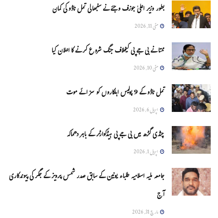
بطور وزیر اعلیٰ جوزف وجئے نے سنبھالی تمل ناڈو کی کمان
مئی 11, 2026
ممتا نے بی جے پی کیخلاف جنگ شروع کرنے کا اعلان کیا
مئی 10, 2026
تمل ناڈو کے 9 پولیس اہلکاروں کو سزائے موت
اپریل 6, 2026
چنڈی گڑھ میں بی جے پی ہیڈکوارٹر کے باہر دھماکہ
اپریل 1, 2026
جامعہ ملیہ اسلامیہ طلباء یونین کے سابق صدر شمس پرویز کے جگر کی پیوندکاری
آج
مارچ 31, 2026