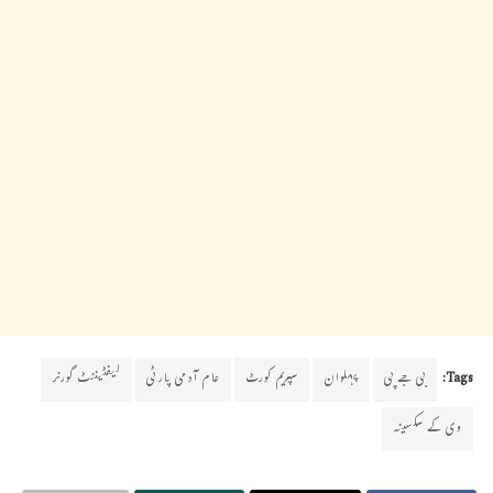
Tags:
بی جے پی
پہلوان
سپریم کورٹ
عام آدمی پارٹی
لیفٹیننٹ گورنر
وی کے سکسینہ