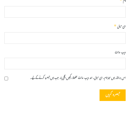
*
نام
*
ای میل
ویب‌ سائٹ
اس براؤزر میں میرا نام، ای میل، اور ویب سائٹ محفوظ رکھیں اگلی بار جب میں تبصرہ کرنے کےلیے۔