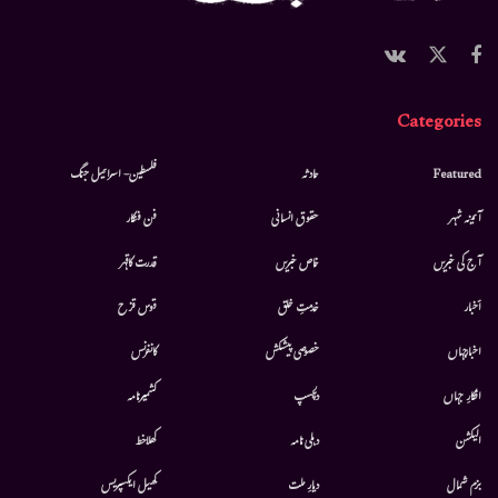
Categories
Featured
حادثہ
فلسطین- اسرائیل جنگ
آئینہ شہر
حقوق انسانی
فن فنکار
آج کی خبریں
خاص خبریں
قدرت کاقہر
أخبار
خدمتِ خلق
قوس قزح
اخبارجہاں
خصوصی پیشکش
کانفرنس
افکارِ جہاں
دلچسپ
کشمیرنامہ
الیکشن
دہلی نامہ
کھلاخط
بزم شمال
دیارِ ملت
کھیل ایکسپریس