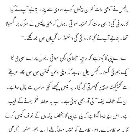
پولیس نے آدھی رات کو ان بیٹیوں کو بے دردی سے پیٹا۔ بتائیے آپ نے کیا
کارروائی کی؟ اسی رات کو محترمہ سواتی مالیوال کو بھی پولیس نے سڑک پر گھسیٹا
تھا۔ بتائیے آپ نے کیا کارروائی کی؟ تھوڑا سا گریبان میں جھانکئے۔”
اے اے پی کا کہنا ہے کہ راجیہ سبھا کی رکن سواتی مالیوال پر اے سی بی کا
ایک بھرتی گھوٹالہ کیس چل رہا ہے کہ دہلی ویمن کمیشن میں میں غلط طریقے
سے کنٹریکٹ ملازمین کوبھرتی کیا گیا۔ یہ کیس پچھلے کئی سالوں سے چل رہا ہے۔
ان کے خلاف ایف آئی آر بھی ہوئی ہے۔ اب یہ معاملہ ختم ہونے کے قریب
ہے۔ اس لیے ایسا لگتا ہے کہ بی جے پی کا مختلف لیڈروں کے خلاف کیس کرنے
کا یہ جو فارمولہ ہے، اسی فارمولے کو محترمہ سواتی مالیوال پر بھی استعمال کیا گیا