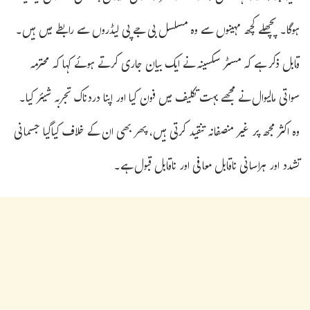
ہوگا۔ پچھلے کچھ مہینوں سے وہ مسلسل بی جے پی لیڈروں سے رابطے میں ہیں۔
قابل ذکر ہے کہ مسٹر سکسینہ نے ایک بیان جاری کرتے ہوئے کہا کہ محترمہ
سواتی مالیوال نے مجھے بہت تکلیف میں فون کیا اور اپنا دردناک تجربہ شیئر کیا۔
وہ اکثر مجھ پر غیر منصفانہ تنقید کرتی ہیں، پھر بھی ان کے خلاف کیاگیا جسمانی
تشدد اور ہراسانی ناقابل معافی اور ناقابل قبول ہے۔