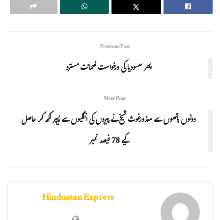
Previous Post
پھر سسودیا کی درخواست ضمانت مسترد
Next Post
دونوں ہاتھوں سے معذورغوث شیخ نے پیروں کی انگلیوں سے پیپر لکھ کر حاصل
کیے 78 فیصد نمبر
Hindustan Express