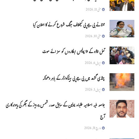
مئی 11, 2026
ممتا نے بی جے پی کیخلاف جنگ شروع کرنے کا اعلان کیا
مئی 10, 2026
تمل ناڈو کے 9 پولیس اہلکاروں کو سزائے موت
اپریل 6, 2026
چنڈی گڑھ میں بی جے پی ہیڈکوارٹر کے باہر دھماکہ
اپریل 1, 2026
جامعہ ملیہ اسلامیہ طلباء یونین کے سابق صدر شمس پرویز کے جگر کی پیوندکاری
آج
مارچ 31, 2026