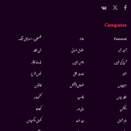
Categories
Featured
حادثہ
فلسطین- اسرائیل جنگ
آئینہ شہر
حقوق انسانی
فن فنکار
آج کی خبریں
خاص خبریں
قدرت کاقہر
أخبار
خدمتِ خلق
قوس قزح
اخبارجہاں
خصوصی پیشکش
کانفرنس
افکارِ جہاں
دلچسپ
کشمیرنامہ
الیکشن
دہلی نامہ
کھلاخط
بزم شمال
دیارِ ملت
کھیل ایکسپریس