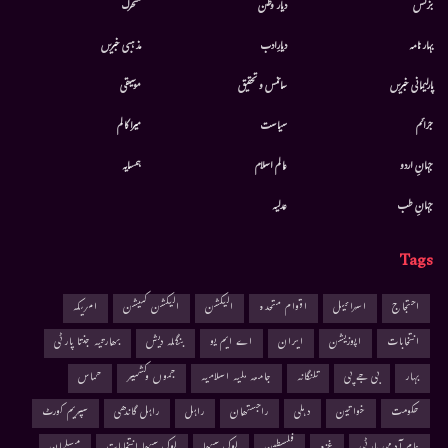
بزنس
دیار وطن
متحرك
بہار نامہ
دیارِادب
مذہبی خبریں
پارلیمانی خبریں
سائنس و تحقیق
موسيقى
جرائم
سیاست
میرا کالم
جہانِ اردو
عالم اسلام
ہمسایہ
جہانِ طب
عدلیہ
Tags
احتجاج
اسرائیل
اقوام متحدہ
الیکشن
الیکشن کمیشن
امریکہ
انتخابات
اپوزیشن
ایران
اے ایم یو
بنگلہ دیش
بھارتیہ جنتا پارٹی
بہار
بی جے پی
تلنگانہ
جامعہ ملیہ اسلامیہ
جموں وکشمیر
حماس
حکومت
خواتین
دہلی
راجستھان
راہل
راہل گاندھی
سپریم کورٹ
عام آدمی پارٹی
غزہ
فلسطین
لوک سبھا
لوک سبھا انتخابات
مسلمان