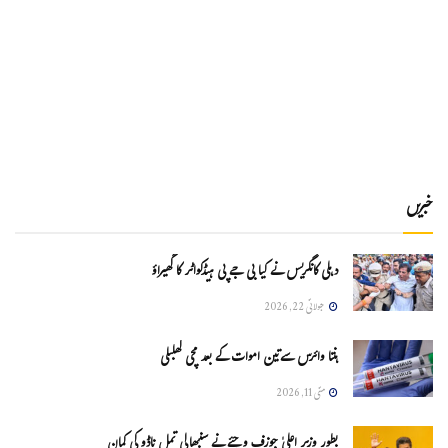
خبریں
دہلی کانگریس نے کیا بی جے پی ہیڈکواٹر کا گھیراؤ
جولائی 22, 2026
ہنتا وائرس سےتین اموات کے بعد مچی کھلبلی
مئی 11, 2026
بطور وزیر اعلیٰ جوزف وجئے نے سنبھالی تمل ناڈو کی کمان