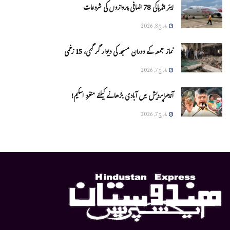
ایئر انڈیاکی 78 اضافی پروازوں کی شروعات
مارچ 8, 2026
نماز جمعہ کے دوران مسجد کی دیوار گر گئی، 15 زخمی
مارچ 7, 2026
آندھراپردیش میں آبادی بڑھانے کیلئے منفرد اسکیم!
مارچ 7, 2026