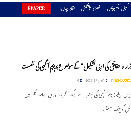
کھیل ایکسپریس
خصوصی پیشکش
افکارِ جہاں
EPAPER
قدار و حقائق کی ادبی تشکیل” کے موضوع پربزمِ آگہی کی نشست
HINDUSTA
BY
جنوری 29, 2023
0
ریس ریلیز) بزم آگہی کی جانب سے اوکھلا کے بٹلہ ہاؤس، جامعہ نگر میں
لش کوچنگ سینٹر ...