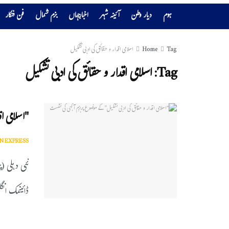
ہوم
دیار وطن
آئینہ شہر
اخبارجہاں
بزم شمال
فن فنکار
Tag
Home
اسلامی اقدار و حقائق کی ادبی تشکیل
Tag:
اسلامی اقدار و حقائق کی ادبی تشکیل
"اسلامی ا
N EXPRESS
نئی دہلی (پ
ڈائینمک انگ