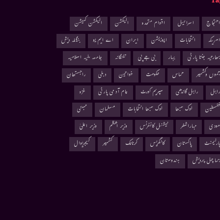
Ta
حتجاج
اسرائیل
اقوام متحدہ
الیکشن
الیکشن کمیشن
مریکہ
انتخابات
اپوزیشن
ایران
اے ایم یو
بنگلہ دیش
ھارتیہ جنتا پارٹی
بہار
بی جے پی
تلنگانہ
جامعہ ملیہ اسلامیہ
موں وکشمیر
حماس
حکومت
خواتین
دہلی
راجستھان
اہل
راہل گاندھی
سپریم کورٹ
عام آدمی پارٹی
غزہ
لسطین
لوک سبھا
لوک سبھا انتخابات
مسلمان
ممبئی
ودی
مہاراشٹر
نیشنل کانفرنس
وزیر اعظم
وزیر اعلیٰ
ارلیمنٹ
پاکستان
کانگریس
کرناٹک
کشمیر
کیجریوال
ماچل پردیش
ہندوستان