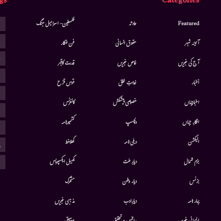
gs
Categories
ا
Featured
حادثہ
فلسطین- اسرائیل جنگ
ا
آئینہ شہر
حقوق انسانی
فن فنکار
ب
آج کی خبریں
خاص خبریں
قدرت کاقہر
ج
أخبار
خدمتِ خلق
قوس قزح
ر
اخبارجہاں
خصوصی پیشکش
کانفرنس
ف
افکارِ جہاں
دلچسپ
کشمیرنامہ
م
الیکشن
دہلی نامہ
کھلاخط
پ
ہ
بزم شمال
دیارِ ملت
کھیل ایکسپریس
بزنس
دیار وطن
متحرك
بہار نامہ
دیارِادب
مذہبی خبریں