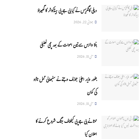
دہلی کانگریس نے کیا بی جے پی ہیڈکواٹر کا گھیراؤ
جولائی 22, 2026
ہنتا وائرس سےتین اموات کے بعد مچی کھلبلی
مئی 11, 2026
بطور وزیر اعلیٰ جوزف وجئے نے سنبھالی تمل ناڈو
کی کمان
مئی 11, 2026
ممتا نے بی جے پی کیخلاف جنگ شروع کرنے کا
اعلان کیا