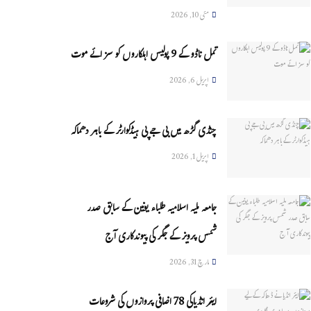
مئی 10, 2026
تمل ناڈو کے 9 پولیس اہلکاروں کو سزائے موت
اپریل 6, 2026
چنڈی گڑھ میں بی جے پی ہیڈکوارٹر کے باہر دھماکہ
اپریل 1, 2026
جامعہ ملیہ اسلامیہ طلباء یونین کے سابق صدر
شمس پرویز کے جگر کی پیوندکاری آج
مارچ 31, 2026
ایئر انڈیاکی 78 اضافی پروازوں کی شروعات