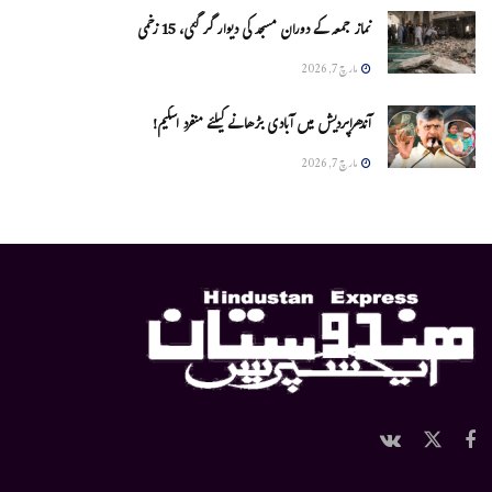
نماز جمعہ کے دوران مسجد کی دیوار گر گئی، 15 زخمی
مارچ 7, 2026
آندھراپردیش میں آبادی بڑھانے کیلئے منفرد اسکیم!
مارچ 7, 2026