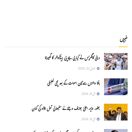
خبریں
دہلی کانگریس نے کیا بی جے پی ہیڈکواٹر کا گھیراؤ
جولائی 22, 2026
ہنتا وائرس سےتین اموات کے بعد مچی کھلبلی
مئی 11, 2026
بطور وزیر اعلیٰ جوزف وجئے نے سنبھالی تمل ناڈو کی کمان
مئی 11, 2026