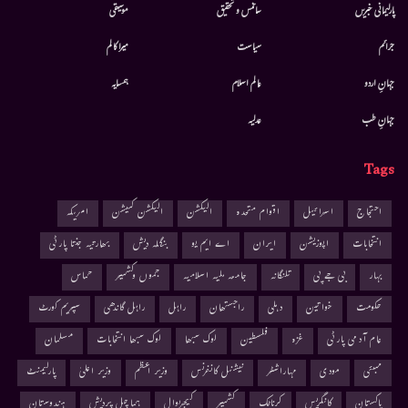
پارلیمانی خبریں
سائنس و تحقیق
موسيقى
جرائم
سیاست
میرا کالم
جہانِ اردو
عالم اسلام
ہمسایہ
جہانِ طب
عدلیہ
Tags
احتجاج
اسرائیل
اقوام متحدہ
الیکشن
الیکشن کمیشن
امریکہ
انتخابات
اپوزیشن
ایران
اے ایم یو
بنگلہ دیش
بھارتیہ جنتا پارٹی
بہار
بی جے پی
تلنگانہ
جامعہ ملیہ اسلامیہ
جموں وکشمیر
حماس
حکومت
خواتین
دہلی
راجستھان
راہل
راہل گاندھی
سپریم کورٹ
عام آدمی پارٹی
غزہ
فلسطین
لوک سبھا
لوک سبھا انتخابات
مسلمان
ممبئی
مودی
مہاراشٹر
نیشنل کانفرنس
وزیر اعظم
وزیر اعلیٰ
پارلیمنٹ
پاکستان
کانگریس
کرناٹک
کشمیر
کیجریوال
ہماچل پردیش
ہندوستان