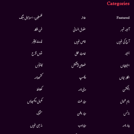
Categories
Featured
حادثہ
فلسطین- اسرائیل جنگ
آئینہ شہر
حقوق انسانی
فن فنکار
آج کی خبریں
خاص خبریں
قدرت کاقہر
أخبار
خدمتِ خلق
قوس قزح
اخبارجہاں
خصوصی پیشکش
کانفرنس
افکارِ جہاں
دلچسپ
کشمیرنامہ
الیکشن
دہلی نامہ
کھلاخط
بزم شمال
دیارِ ملت
کھیل ایکسپریس
بزنس
دیار وطن
متحرك
بہار نامہ
دیارِادب
مذہبی خبریں