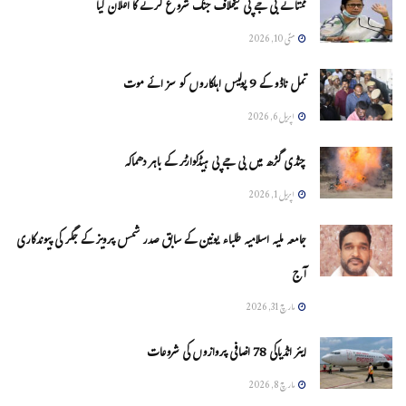
ممتا نے بی جے پی کیخلاف جنگ شروع کرنے کا اعلان کیا
مئی 10, 2026
تمل ناڈو کے 9 پولیس اہلکاروں کو سزائے موت
اپریل 6, 2026
چنڈی گڑھ میں بی جے پی ہیڈکوارٹر کے باہر دھماکہ
اپریل 1, 2026
جامعہ ملیہ اسلامیہ طلباء یونین کے سابق صدر شمس پرویز کے جگر کی پیوندکاری
آج
مارچ 31, 2026
ایئر انڈیاکی 78 اضافی پروازوں کی شروعات
مارچ 8, 2026