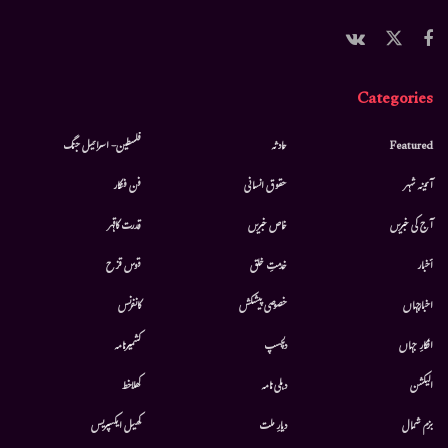
Categories
Featured
حادثہ
فلسطین- اسرائیل جنگ
آئینہ شہر
حقوق انسانی
فن فنکار
آج کی خبریں
خاص خبریں
قدرت کاقہر
أخبار
خدمتِ خلق
قوس قزح
اخبارجہاں
خصوصی پیشکش
کانفرنس
افکارِ جہاں
دلچسپ
کشمیرنامہ
الیکشن
دہلی نامہ
کھلاخط
بزم شمال
دیارِ ملت
کھیل ایکسپریس