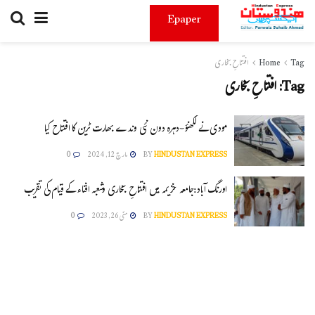
Epaper
Tag
Home
افتتاحِ بخاری
Tag:
افتتاحِ بخاری
مودی نے لکھنؤ-دہرہ دون نئی وندے بھارت ٹرین کا افتتاح کیا
HINDUSTAN EXPRESS
BY
مارچ 12, 2024
0
اورنگ آباد:جامعہ خزیمہ میں افتتاحِ بخاری وشعبہ افتاء کے قیام کی تقریب
HINDUSTAN EXPRESS
BY
مئی 26, 2023
0