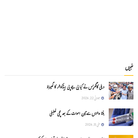
خبریں
دہلی کانگریس نے کیا بی جے پی ہیڈکواٹر کا گھیراؤ
جولائی 22, 2026
ہنتا وائرس سےتین اموات کے بعد مچی کھلبلی
مئی 11, 2026