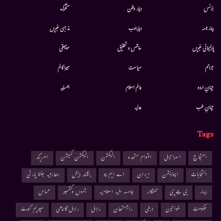
بزنس
دیار وطن
متحرك
بہار نامہ
دیارِادب
مذہبی خبریں
پارلیمانی خبریں
سائنس و تحقیق
موسيقى
جرائم
سیاست
میرا کالم
جہانِ اردو
عالم اسلام
ہمسایہ
جہانِ طب
عدلیہ
Tags
احتجاج
اسرائیل
اقوام متحدہ
الیکشن
الیکشن کمیشن
امریکہ
انتخابات
اپوزیشن
ایران
اے ایم یو
بنگلہ دیش
بھارتیہ جنتا پارٹی
بہار
بی جے پی
تلنگانہ
جامعہ ملیہ اسلامیہ
جموں وکشمیر
حماس
حکومت
خواتین
دہلی
راجستھان
راہل
راہل گاندھی
سپریم کورٹ