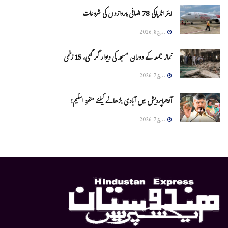
ایئر انڈیاکی 78 اضافی پروازوں کی شروعات
مارچ 8, 2026
نماز جمعہ کے دوران مسجد کی دیوار گر گئی، 15 زخمی
مارچ 7, 2026
آندھراپردیش میں آبادی بڑھانے کیلئے منفرد اسکیم!
مارچ 7, 2026