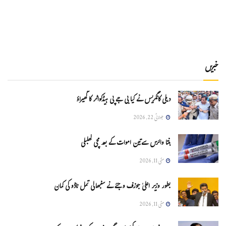
خبریں
دہلی کانگریس نے کیا بی جے پی ہیڈکواٹر کا گھیراؤ
جولائی 22, 2026
ہنتا وائرس سےتین اموات کے بعد مچی کھلبلی
مئی 11, 2026
بطور وزیر اعلیٰ جوزف وجئے نے سنبھالی تمل ناڈو کی کمان
مئی 11, 2026