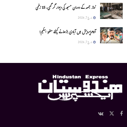
نماز جمعہ کے دوران مسجد کی دیوار گر گئی، 15 زخمی
مارچ 7, 2026
آندھراپردیش میں آبادی بڑھانے کیلئے منفرد اسکیم!
مارچ 7, 2026