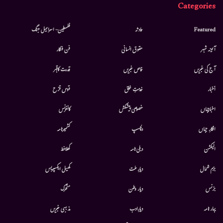
Categories
Featured
حادثہ
فلسطین- اسرائیل جنگ
آئینہ شہر
حقوق انسانی
فن فنکار
آج کی خبریں
خاص خبریں
قدرت کاقہر
أخبار
خدمتِ خلق
قوس قزح
اخبارجہاں
خصوصی پیشکش
کانفرنس
افکارِ جہاں
دلچسپ
کشمیرنامہ
الیکشن
دہلی نامہ
کھلاخط
بزم شمال
دیارِ ملت
کھیل ایکسپریس
بزنس
دیار وطن
متحرك
بہار نامہ
دیارِادب
مذہبی خبریں