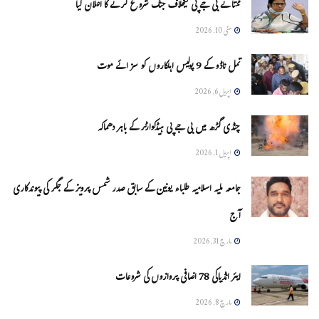
ممتا نے بی جے پی کیخلاف جنگ شروع کرنے کا اعلان کیا
مئی 10, 2026
تمل ناڈو کے 9 پولیس اہلکاروں کو سزائے موت
اپریل 6, 2026
چنڈی گڑھ میں بی جے پی ہیڈکوارٹر کے باہر دھماکہ
اپریل 1, 2026
جامعہ ملیہ اسلامیہ طلباء یونین کے سابق صدر شمس پرویز کے جگر کی پیوندکاری
آج
مارچ 31, 2026
ایئر انڈیاکی 78 اضافی پروازوں کی شروعات
مارچ 8, 2026