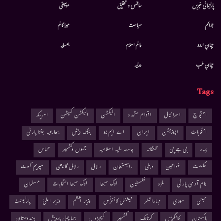
پارلیمانی خبریں
سائنس و تحقیق
موسيقى
جرائم
سیاست
میرا کالم
جہانِ اردو
عالم اسلام
ہمسایہ
جہانِ طب
عدلیہ
Tags
احتجاج
اسرائیل
اقوام متحدہ
الیکشن
الیکشن کمیشن
امریکہ
انتخابات
اپوزیشن
ایران
اے ایم یو
بنگلہ دیش
بھارتیہ جنتا پارٹی
بہار
بی جے پی
تلنگانہ
جامعہ ملیہ اسلامیہ
جموں وکشمیر
حماس
حکومت
خواتین
دہلی
راجستھان
راہل
راہل گاندھی
سپریم کورٹ
عام آدمی پارٹی
غزہ
فلسطین
لوک سبھا
لوک سبھا انتخابات
مسلمان
ممبئی
مودی
مہاراشٹر
نیشنل کانفرنس
وزیر اعظم
وزیر اعلیٰ
پارلیمنٹ
پاکستان
کانگریس
کرناٹک
کشمیر
کیجریوال
ہماچل پردیش
ہندوستان