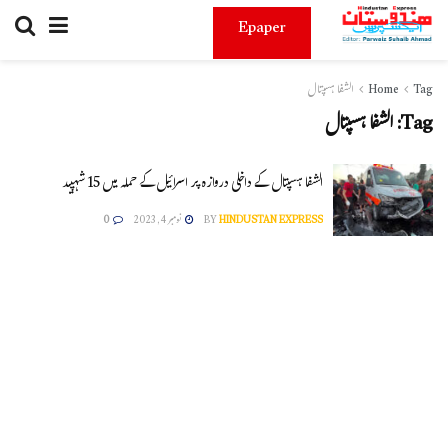
Epaper
Tag
Home
الشفا ہسپتال
Tag:
الشفا ہسپتال
الشفا ہسپتال کے داخلی دروازہ پر اسرائیل کے حملہ میں 15 شہپید
HINDUSTAN EXPRESS
BY
نومبر 4, 2023
0