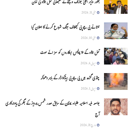
بطور وزیر اعلیٰ جوزف وجئے نے سنبھالی تمل ناڈو کی کمان
مئی 11, 2026
ممتا نے بی جے پی کیخلاف جنگ شروع کرنے کا اعلان کیا
مئی 10, 2026
تمل ناڈو کے 9 پولیس اہلکاروں کو سزائے موت
اپریل 6, 2026
چنڈی گڑھ میں بی جے پی ہیڈکوارٹر کے باہر دھماکہ
اپریل 1, 2026
جامعہ ملیہ اسلامیہ طلباء یونین کے سابق صدر شمس پرویز کے جگر کی پیوندکاری
آج
مارچ 31, 2026