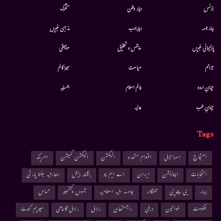
بزنس
دیار وطن
متحرك
بہار نامہ
دیارِادب
مذہبی خبریں
پارلیمانی خبریں
سائنس و تحقیق
موسيقى
جرائم
سیاست
میرا کالم
جہانِ اردو
عالم اسلام
ہمسایہ
جہانِ طب
عدلیہ
Tags
احتجاج
اسرائیل
اقوام متحدہ
الیکشن
الیکشن کمیشن
امریکہ
انتخابات
اپوزیشن
ایران
اے ایم یو
بنگلہ دیش
بھارتیہ جنتا پارٹی
بہار
بی جے پی
تلنگانہ
جامعہ ملیہ اسلامیہ
جموں وکشمیر
حماس
حکومت
خواتین
دہلی
راجستھان
راہل
راہل گاندھی
سپریم کورٹ