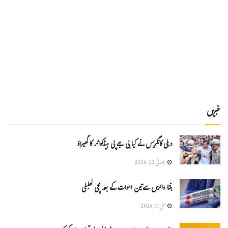
خبریں
دہلی کانگریس نے کیا بی جے پی ہیڈکواٹر کا گھیراؤ
جولائی 22, 2026
ہنتا وائرس سےتین اموات کے بعد مچی کھلبلی
مئی 11, 2026