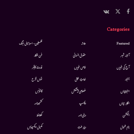
Categories
Featured
حادثہ
فلسطین- اسرائیل جنگ
آئینہ شہر
حقوق انسانی
فن فنکار
آج کی خبریں
خاص خبریں
قدرت کاقہر
أخبار
خدمتِ خلق
قوس قزح
اخبارجہاں
خصوصی پیشکش
کانفرنس
افکارِ جہاں
دلچسپ
کشمیرنامہ
الیکشن
دہلی نامہ
کھلاخط
بزم شمال
دیارِ ملت
کھیل ایکسپریس