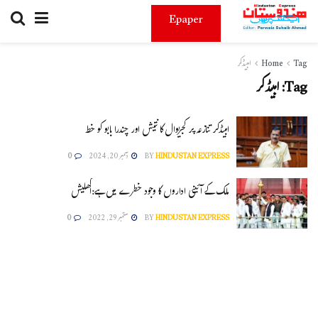
Epaper
Tag
Home
امبیڈکر
Tag:
امبیڈکر
امبیڈکر تنازعہ پر کجریوال کا نتیش اور چندرا بابو کو خط
HINDUSTAN EXPRESS
BY
دسمبر 20, 2024
0
ملک کے آئینی اداروں کا وجود خطرے میں ہے:اکھلیش
HINDUSTAN EXPRESS
BY
ستمبر 29, 2022
0