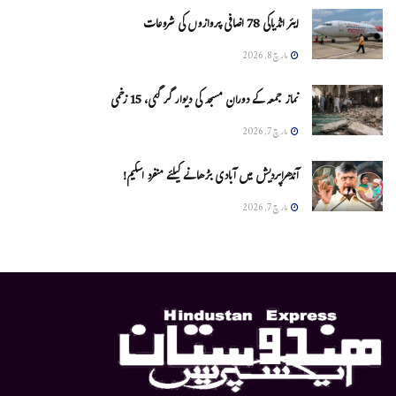
ایئر انڈیاکی 78 اضافی پروازوں کی شروعات
مارچ 8, 2026
نماز جمعہ کے دوران مسجد کی دیوار گر گئی، 15 زخمی
مارچ 7, 2026
آندھراپردیش میں آبادی بڑھانے کیلئے منفرد اسکیم!
مارچ 7, 2026