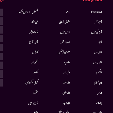
gs
Categories
ا
Featured
حادثہ
فلسطین- اسرائیل جنگ
ا
آئینہ شہر
حقوق انسانی
فن فنکار
ب
آج کی خبریں
خاص خبریں
قدرت کاقہر
ج
أخبار
خدمتِ خلق
قوس قزح
ر
اخبارجہاں
خصوصی پیشکش
کانفرنس
ف
افکارِ جہاں
دلچسپ
کشمیرنامہ
م
الیکشن
دہلی نامہ
کھلاخط
پ
ہ
بزم شمال
دیارِ ملت
کھیل ایکسپریس
بزنس
دیار وطن
متحرك
بہار نامہ
دیارِادب
مذہبی خبریں