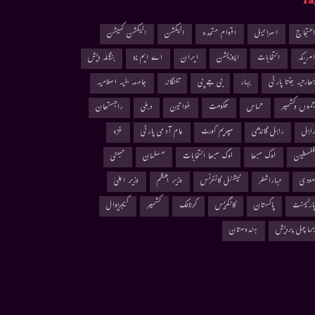
Ta
حتجاج
اسرائیل
اقوام متحدہ
الیکشن
الیکشن کمیشن
مریکہ
انتخابات
اپوزیشن
ایران
اے ایم یو
بنگلہ دیش
ھارتیہ جنتا پارٹی
بہار
بی جے پی
تلنگانہ
جامعہ ملیہ اسلامیہ
موں وکشمیر
حماس
حکومت
خواتین
دہلی
راجستھان
اہل
راہل گاندھی
سپریم کورٹ
عام آدمی پارٹی
غزہ
لسطین
لوک سبھا
لوک سبھا انتخابات
مسلمان
ممبئی
ودی
مہاراشٹر
نیشنل کانفرنس
وزیر اعظم
وزیر اعلیٰ
ارلیمنٹ
پاکستان
کانگریس
کرناٹک
کشمیر
کیجریوال
ماچل پردیش
ہندوستان