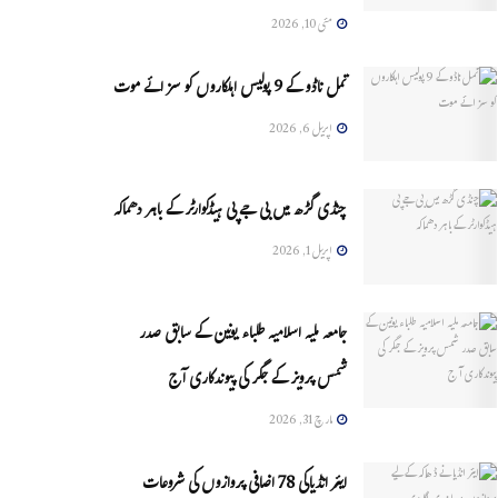
مئی 10, 2026
تمل ناڈو کے 9 پولیس اہلکاروں کو سزائے موت
اپریل 6, 2026
چنڈی گڑھ میں بی جے پی ہیڈکوارٹر کے باہر دھماکہ
اپریل 1, 2026
جامعہ ملیہ اسلامیہ طلباء یونین کے سابق صدر
شمس پرویز کے جگر کی پیوندکاری آج
مارچ 31, 2026
ایئر انڈیاکی 78 اضافی پروازوں کی شروعات