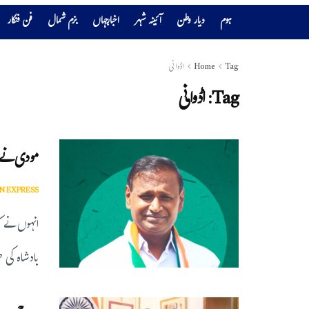
ہوم
دیار وطن
آئینہ شہر
اخبارجہاں
بزم شمال
فن فنکار
Tag
Home
اڈوانی
Tag:
اڈوانی
مودی نے 
N EXPRESS
انہوں نے ک
بادشاہ کی 