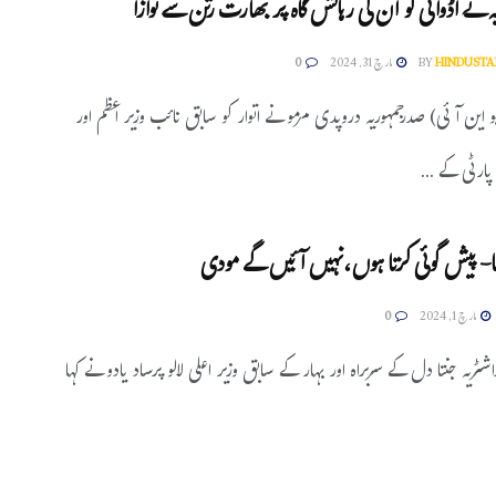
ہ نے اڈوانی کو ان کی رہائش گاہ پر بھارت رتن سے نوازا
HINDUSTA
BY
مارچ 31, 2024
0
و این آئی) صدرجمہوریہ دروپدی مرمو نے اتوار کو سابق نائب وزیر اعظم اور
 پارٹی کے ...
ہا- پیش گوئی کرتا ہوں،نہیں آئیں گے مودی
مارچ 1, 2024
0
اشٹریہ جنتا دل کے سربراہ اور بہار کے سابق وزیر اعلی لالو پرساد یادو نے کہا