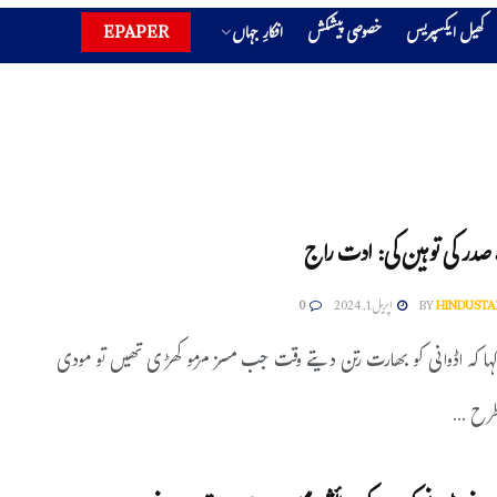
کھیل ایکسپریس
خصوصی پیشکش
افکارِ جہاں
EPAPER
صدر کی توہین کی: ادت راج
HINDUSTA
BY
اپریل 1, 2024
0
ہا کہ اڈوانی کو بھارت رتن دیتے وقت جب مسز مرمو کھڑی تھیں تو مودی
طرح ...