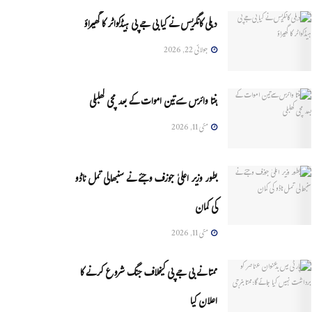
دہلی کانگریس نے کیا بی جے پی ہیڈکواٹر کا گھیراؤ
جولائی 22, 2026
ہنتا وائرس سےتین اموات کے بعد مچی کھلبلی
مئی 11, 2026
بطور وزیر اعلیٰ جوزف وجئے نے سنبھالی تمل ناڈو
کی کمان
مئی 11, 2026
ممتا نے بی جے پی کیخلاف جنگ شروع کرنے کا
اعلان کیا