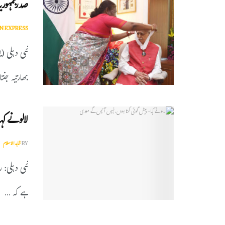
صدرجمہوری
N EXPRESS
نئی دہلی (ی
بھارتیہ جنتا
لالو نے ک
BY
شاہدالاسلام
نئی دہلی: ر
ہے کہ ...