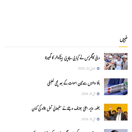
خبریں
دہلی کانگریس نے کیا بی جے پی ہیڈکواٹر کا گھیراؤ
جولائی 22, 2026
ہنتا وائرس سےتین اموات کے بعد مچی کھلبلی
مئی 11, 2026
بطور وزیر اعلیٰ جوزف وجئے نے سنبھالی تمل ناڈو کی کمان
مئی 11, 2026