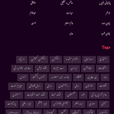
پارلیمانی خبریں
سائنس و تحقیق
موسيقى
جرائم
سیاست
میرا کالم
جہانِ اردو
عالم اسلام
ہمسایہ
جہانِ طب
عدلیہ
Tags
احتجاج
اسرائیل
اقوام متحدہ
الیکشن
الیکشن کمیشن
امریکہ
انتخابات
اپوزیشن
ایران
اے ایم یو
بنگلہ دیش
بھارتیہ جنتا پارٹی
بہار
بی جے پی
تلنگانہ
جامعہ ملیہ اسلامیہ
جموں وکشمیر
حماس
حکومت
خواتین
دہلی
راجستھان
راہل
راہل گاندھی
سپریم کورٹ
عام آدمی پارٹی
غزہ
فلسطین
لوک سبھا
لوک سبھا انتخابات
مسلمان
ممبئی
مودی
مہاراشٹر
نیشنل کانفرنس
وزیر اعظم
وزیر اعلیٰ
پارلیمنٹ
پاکستان
کانگریس
کرناٹک
کشمیر
کیجریوال
ہماچل پردیش
ہندوستان