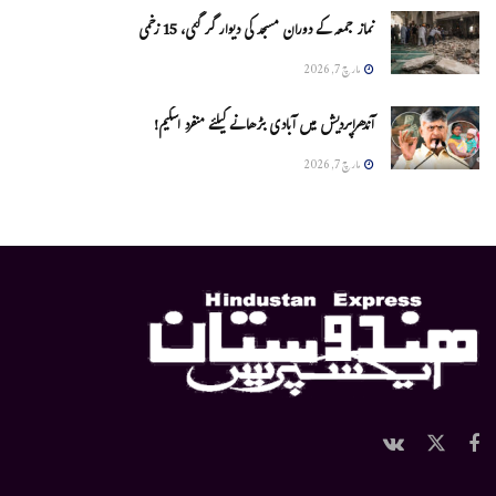
نماز جمعہ کے دوران مسجد کی دیوار گر گئی، 15 زخمی
مارچ 7, 2026
آندھراپردیش میں آبادی بڑھانے کیلئے منفرد اسکیم!
مارچ 7, 2026