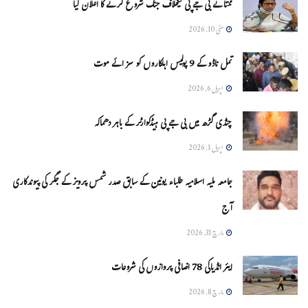
ممتا نے بی جے پی کیخلاف جنگ شروع کرنے کا اعلان کیا
مئی 10, 2026
تمل ناڈو کے 9 پولیس اہلکاروں کو سزائے موت
اپریل 6, 2026
چنڈی گڑھ میں بی جے پی ہیڈکوارٹر کے باہر دھماکہ
اپریل 1, 2026
جامعہ ملیہ اسلامیہ طلباء یونین کے سابق صدر شمس پرویز کے جگر کی پیوندکاری
آج
مارچ 31, 2026
ایئر انڈیاکی 78 اضافی پروازوں کی شروعات
مارچ 8, 2026