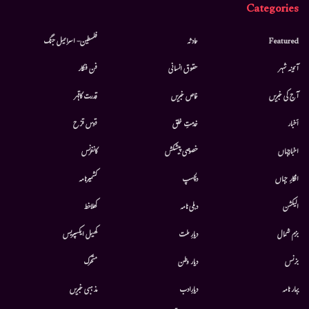
Categories
Featured
حادثہ
فلسطین- اسرائیل جنگ
آئینہ شہر
حقوق انسانی
فن فنکار
آج کی خبریں
خاص خبریں
قدرت کاقہر
أخبار
خدمتِ خلق
قوس قزح
اخبارجہاں
خصوصی پیشکش
کانفرنس
افکارِ جہاں
دلچسپ
کشمیرنامہ
الیکشن
دہلی نامہ
کھلاخط
بزم شمال
دیارِ ملت
کھیل ایکسپریس
بزنس
دیار وطن
متحرك
بہار نامہ
دیارِادب
مذہبی خبریں