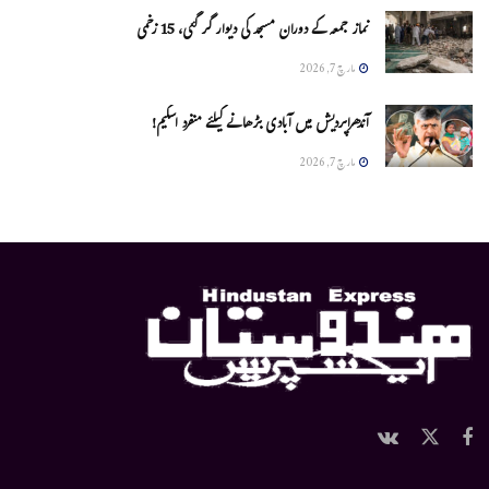
نماز جمعہ کے دوران مسجد کی دیوار گر گئی، 15 زخمی
مارچ 7, 2026
آندھراپردیش میں آبادی بڑھانے کیلئے منفرد اسکیم!
مارچ 7, 2026