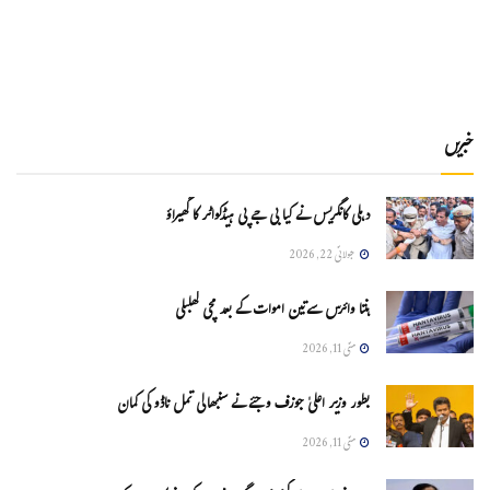
خبریں
دہلی کانگریس نے کیا بی جے پی ہیڈکواٹر کا گھیراؤ
جولائی 22, 2026
ہنتا وائرس سےتین اموات کے بعد مچی کھلبلی
مئی 11, 2026
بطور وزیر اعلیٰ جوزف وجئے نے سنبھالی تمل ناڈو کی کمان
مئی 11, 2026