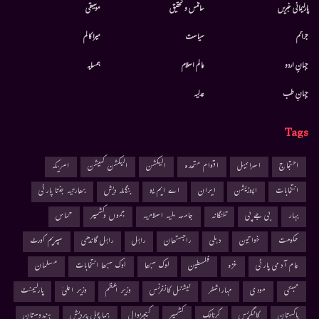
پارلیمانی خبریں
سائنس و تحقیق
موسيقى
جرائم
سیاست
میرا کالم
جہانِ اردو
عالم اسلام
ہمسایہ
جہانِ طب
عدلیہ
Tags
احتجاج
اسرائیل
اقوام متحدہ
الیکشن
الیکشن کمیشن
امریکہ
انتخابات
اپوزیشن
ایران
اے ایم یو
بنگلہ دیش
بھارتیہ جنتا پارٹی
بہار
بی جے پی
تلنگانہ
جامعہ ملیہ اسلامیہ
جموں وکشمیر
حماس
حکومت
خواتین
دہلی
راجستھان
راہل
راہل گاندھی
سپریم کورٹ
عام آدمی پارٹی
غزہ
فلسطین
لوک سبھا
لوک سبھا انتخابات
مسلمان
ممبئی
مودی
مہاراشٹر
نیشنل کانفرنس
وزیر اعظم
وزیر اعلیٰ
پارلیمنٹ
پاکستان
کانگریس
کرناٹک
کشمیر
کیجریوال
ہماچل پردیش
ہندوستان