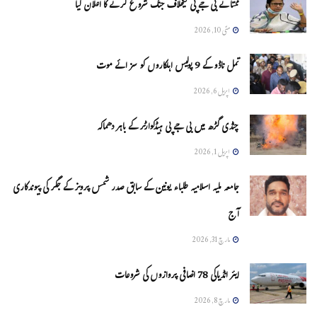
ممتا نے بی جے پی کیخلاف جنگ شروع کرنے کا اعلان کیا
مئی 10, 2026
تمل ناڈو کے 9 پولیس اہلکاروں کو سزائے موت
اپریل 6, 2026
چنڈی گڑھ میں بی جے پی ہیڈکوارٹر کے باہر دھماکہ
اپریل 1, 2026
جامعہ ملیہ اسلامیہ طلباء یونین کے سابق صدر شمس پرویز کے جگر کی پیوندکاری
آج
مارچ 31, 2026
ایئر انڈیاکی 78 اضافی پروازوں کی شروعات
مارچ 8, 2026