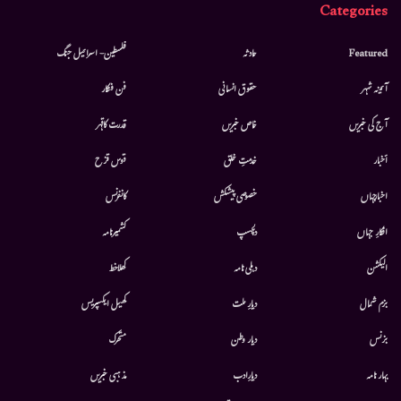
Categories
Featured
حادثہ
فلسطین- اسرائیل جنگ
آئینہ شہر
حقوق انسانی
فن فنکار
آج کی خبریں
خاص خبریں
قدرت کاقہر
أخبار
خدمتِ خلق
قوس قزح
اخبارجہاں
خصوصی پیشکش
کانفرنس
افکارِ جہاں
دلچسپ
کشمیرنامہ
الیکشن
دہلی نامہ
کھلاخط
بزم شمال
دیارِ ملت
کھیل ایکسپریس
بزنس
دیار وطن
متحرك
بہار نامہ
دیارِادب
مذہبی خبریں