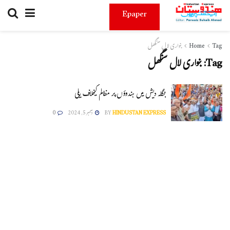
Epaper
Tag
Home
بنواری لال سنگھل
Tag:
بنواری لال سنگھل
بنگلہ دیش میں ہندوؤں پر مظالم کیخلاف ریلی
HINDUSTAN EXPRESS
BY
دسمبر 5, 2024
0