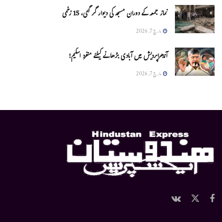
نماز جمعہ کے دوران مسجد کی دیوار گر گئی، 15 زخمی
مارچ 7, 2026
آندھراپردیش میں آبادی بڑھانے کیلئے منفرد اسکیم!
مارچ 7, 2026