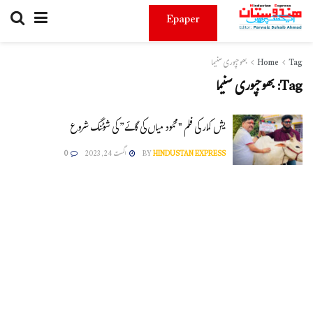
Epaper
Tag
Home
بھوجپوری سنیما
Tag:
بھوجپوری سنیما
یش کمار کی فلم "محمود میاں کی گائے” کی شوٹنگ شروع
HINDUSTAN EXPRESS
BY
اگست 24, 2023
0