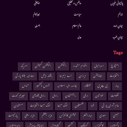
پارلیمانی خبریں
سائنس و تحقیق
موسيقى
جرائم
سیاست
میرا کالم
جہانِ اردو
عالم اسلام
ہمسایہ
جہانِ طب
عدلیہ
Tags
احتجاج
اسرائیل
اقوام متحدہ
الیکشن
الیکشن کمیشن
امریکہ
انتخابات
اپوزیشن
ایران
اے ایم یو
بنگلہ دیش
بھارتیہ جنتا پارٹی
بہار
بی جے پی
تلنگانہ
جامعہ ملیہ اسلامیہ
جموں وکشمیر
حماس
حکومت
خواتین
دہلی
راجستھان
راہل
راہل گاندھی
سپریم کورٹ
عام آدمی پارٹی
غزہ
فلسطین
لوک سبھا
لوک سبھا انتخابات
مسلمان
ممبئی
مودی
مہاراشٹر
نیشنل کانفرنس
وزیر اعظم
وزیر اعلیٰ
پارلیمنٹ
پاکستان
کانگریس
کرناٹک
کشمیر
کیجریوال
ہماچل پردیش
ہندوستان