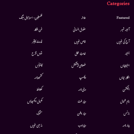
Categories
Featured
حادثہ
فلسطین- اسرائیل جنگ
آئینہ شہر
حقوق انسانی
فن فنکار
آج کی خبریں
خاص خبریں
قدرت کاقہر
أخبار
خدمتِ خلق
قوس قزح
اخبارجہاں
خصوصی پیشکش
کانفرنس
افکارِ جہاں
دلچسپ
کشمیرنامہ
الیکشن
دہلی نامہ
کھلاخط
بزم شمال
دیارِ ملت
کھیل ایکسپریس
بزنس
دیار وطن
متحرك
بہار نامہ
دیارِادب
مذہبی خبریں