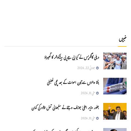
خبریں
دہلی کانگریس نے کیا بی جے پی ہیڈکواٹر کا گھیراؤ
جولائی 22, 2026
ہنتا وائرس سےتین اموات کے بعد مچی کھلبلی
مئی 11, 2026
بطور وزیر اعلیٰ جوزف وجئے نے سنبھالی تمل ناڈو کی کمان
مئی 11, 2026