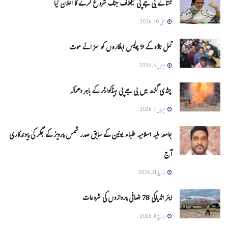
ممتا نے بی جے پی کیخلاف جنگ شروع کرنے کا اعلان کیا
مئی 10, 2026
تمل ناڈو کے 9 پولیس اہلکاروں کو سزائے موت
اپریل 6, 2026
چنڈی گڑھ میں بی جے پی ہیڈکوارٹر کے باہر دھماکہ
اپریل 1, 2026
جامعہ ملیہ اسلامیہ طلباء یونین کے سابق صدر شمس پرویز کے جگر کی پیوندکاری
آج
مارچ 31, 2026
ایئر انڈیاکی 78 اضافی پروازوں کی شروعات
مارچ 8, 2026