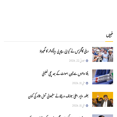
خبریں
دہلی کانگریس نے کیا بی جے پی ہیڈکواٹر کا گھیراؤ
جولائی 22, 2026
ہنتا وائرس سےتین اموات کے بعد مچی کھلبلی
مئی 11, 2026
بطور وزیر اعلیٰ جوزف وجئے نے سنبھالی تمل ناڈو کی کمان
مئی 11, 2026