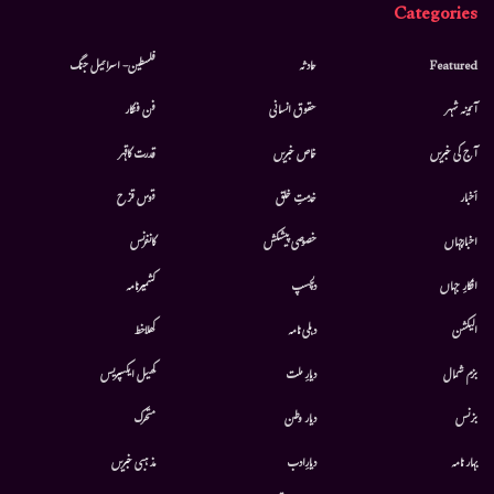
Categories
Featured
حادثہ
فلسطین- اسرائیل جنگ
آئینہ شہر
حقوق انسانی
فن فنکار
آج کی خبریں
خاص خبریں
قدرت کاقہر
أخبار
خدمتِ خلق
قوس قزح
اخبارجہاں
خصوصی پیشکش
کانفرنس
افکارِ جہاں
دلچسپ
کشمیرنامہ
الیکشن
دہلی نامہ
کھلاخط
بزم شمال
دیارِ ملت
کھیل ایکسپریس
بزنس
دیار وطن
متحرك
بہار نامہ
دیارِادب
مذہبی خبریں