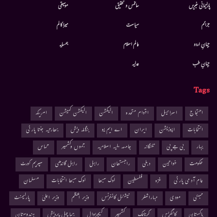
پارلیمانی خبریں
سائنس و تحقیق
موسيقى
جرائم
سیاست
میرا کالم
جہانِ اردو
عالم اسلام
ہمسایہ
جہانِ طب
عدلیہ
Tags
احتجاج
اسرائیل
اقوام متحدہ
الیکشن
الیکشن کمیشن
امریکہ
انتخابات
اپوزیشن
ایران
اے ایم یو
بنگلہ دیش
بھارتیہ جنتا پارٹی
بہار
بی جے پی
تلنگانہ
جامعہ ملیہ اسلامیہ
جموں وکشمیر
حماس
حکومت
خواتین
دہلی
راجستھان
راہل
راہل گاندھی
سپریم کورٹ
عام آدمی پارٹی
غزہ
فلسطین
لوک سبھا
لوک سبھا انتخابات
مسلمان
ممبئی
مودی
مہاراشٹر
نیشنل کانفرنس
وزیر اعظم
وزیر اعلیٰ
پارلیمنٹ
پاکستان
کانگریس
کرناٹک
کشمیر
کیجریوال
ہماچل پردیش
ہندوستان