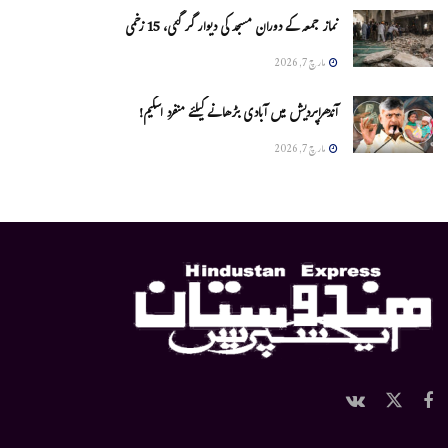
نماز جمعہ کے دوران مسجد کی دیوار گر گئی، 15 زخمی
مارچ 7, 2026
آندھراپردیش میں آبادی بڑھانے کیلئے منفرد اسکیم!
مارچ 7, 2026