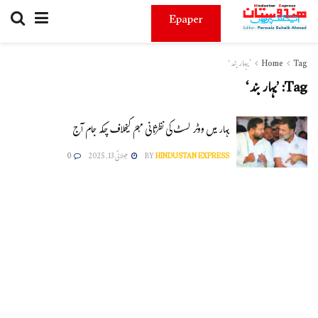
Epaper
Tag
Home
’بہار بند‘
Tag:
’بہار بند‘
بہار میں ووٹر لسٹ کی نظرثانی مہم کیخلاف چکہ جام آج
HINDUSTAN EXPRESS
BY
جولائی 13, 2025
0