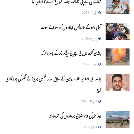
ممتا نے بی جے پی کیخلاف جنگ شروع کرنے کا اعلان کیا
مئی 10, 2026
تمل ناڈو کے 9 پولیس اہلکاروں کو سزائے موت
اپریل 6, 2026
چنڈی گڑھ میں بی جے پی ہیڈکوارٹر کے باہر دھماکہ
اپریل 1, 2026
جامعہ ملیہ اسلامیہ طلباء یونین کے سابق صدر شمس پرویز کے جگر کی پیوندکاری
آج
مارچ 31, 2026
ایئر انڈیاکی 78 اضافی پروازوں کی شروعات
مارچ 8, 2026