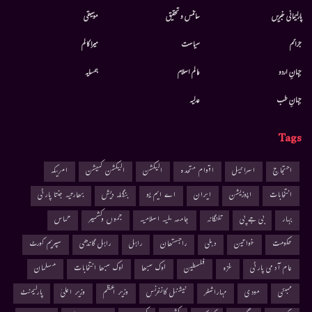
پارلیمانی خبریں
سائنس و تحقیق
موسيقى
جرائم
سیاست
میرا کالم
جہانِ اردو
عالم اسلام
ہمسایہ
جہانِ طب
عدلیہ
Tags
احتجاج
اسرائیل
اقوام متحدہ
الیکشن
الیکشن کمیشن
امریکہ
انتخابات
اپوزیشن
ایران
اے ایم یو
بنگلہ دیش
بھارتیہ جنتا پارٹی
بہار
بی جے پی
تلنگانہ
جامعہ ملیہ اسلامیہ
جموں وکشمیر
حماس
حکومت
خواتین
دہلی
راجستھان
راہل
راہل گاندھی
سپریم کورٹ
عام آدمی پارٹی
غزہ
فلسطین
لوک سبھا
لوک سبھا انتخابات
مسلمان
ممبئی
مودی
مہاراشٹر
نیشنل کانفرنس
وزیر اعظم
وزیر اعلیٰ
پارلیمنٹ