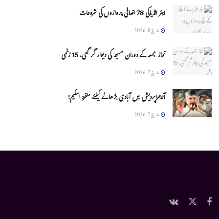
ایئر انڈیاکی 78 اضافی پروازوں کی شروعات
مارچ 8, 2026
نماز جمعہ کے دوران مسجد کی دیوار گر گئی، 15 زخمی
مارچ 7, 2026
آندھراپردیش میں آبادی بڑھانے کیلئے منفرد اسکیم!
مارچ 7, 2026