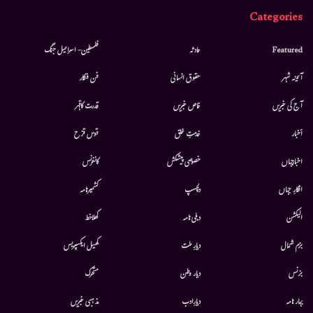
Categories
Featured
حادثہ
فلسطین- اسرائیل جنگ
آئینہ شہر
حقوق انسانی
فن فنکار
آج کی خبریں
خاص خبریں
قدرت کاقہر
أخبار
خدمتِ خلق
قوس قزح
اخبارجہاں
خصوصی پیشکش
کانفرنس
افکارِ جہاں
دلچسپ
کشمیرنامہ
الیکشن
دہلی نامہ
کھلاخط
بزم شمال
دیارِ ملت
کھیل ایکسپریس
بزنس
دیار وطن
متحرك
بہار نامہ
دیارِادب
مذہبی خبریں