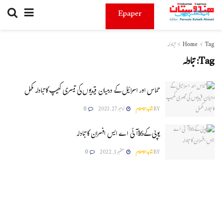
Epaper
Tag
Home
تبادلہ
Tag:
تبادلہ
حماس اور اسرائیل کے درمیان قیدیوں کی تیسری کھیپ کا تبادلہ مکمل
BY
شاہدالاسلام
نومبر 27, 2023
0
یوپی کے16آئی اے ایس افسران کا تبادلہ
BY
شاہدالاسلام
ستمبر 1, 2022
0