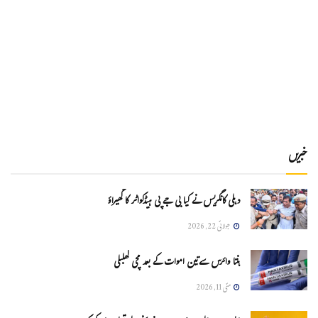
خبریں
دہلی کانگریس نے کیا بی جے پی ہیڈکواٹر کا گھیراؤ
جولائی 22, 2026
ہنتا وائرس سےتین اموات کے بعد مچی کھلبلی
مئی 11, 2026