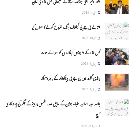
بطور وزیر اعلیٰ جوزف وجئے نے سنبھالی تمل ناڈو کی کمان
مئی 11, 2026
ممتا نے بی جے پی کیخلاف جنگ شروع کرنے کا اعلان کیا
مئی 10, 2026
تمل ناڈو کے 9 پولیس اہلکاروں کو سزائے موت
اپریل 6, 2026
چنڈی گڑھ میں بی جے پی ہیڈکوارٹر کے باہر دھماکہ
اپریل 1, 2026
جامعہ ملیہ اسلامیہ طلباء یونین کے سابق صدر شمس پرویز کے جگر کی پیوندکاری
آج
مارچ 31, 2026