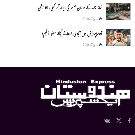
نماز جمعہ کے دوران مسجد کی دیوار گر گئی، 15 زخمی
مارچ 7, 2026
آندھراپردیش میں آبادی بڑھانے کیلئے منفرد اسکیم!
مارچ 7, 2026