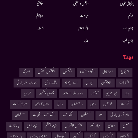
پارلیمانی خبریں
سائنس و تحقیق
موسيقى
جرائم
سیاست
میرا کالم
جہانِ اردو
عالم اسلام
ہمسایہ
جہانِ طب
عدلیہ
Tags
احتجاج
اسرائیل
اقوام متحدہ
الیکشن
الیکشن کمیشن
امریکہ
انتخابات
اپوزیشن
ایران
اے ایم یو
بنگلہ دیش
بھارتیہ جنتا پارٹی
بہار
بی جے پی
تلنگانہ
جامعہ ملیہ اسلامیہ
جموں وکشمیر
حماس
حکومت
خواتین
دہلی
راجستھان
راہل
راہل گاندھی
سپریم کورٹ
عام آدمی پارٹی
غزہ
فلسطین
لوک سبھا
لوک سبھا انتخابات
مسلمان
ممبئی
مودی
مہاراشٹر
نیشنل کانفرنس
وزیر اعظم
وزیر اعلیٰ
پارلیمنٹ
پاکستان
کانگریس
کرناٹک
کشمیر
کیجریوال
ہماچل پردیش
ہندوستان