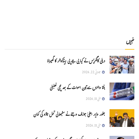
خبریں
دہلی کانگریس نے کیا بی جے پی ہیڈکواٹر کا گھیراؤ
جولائی 22, 2026
ہنتا وائرس سےتین اموات کے بعد مچی کھلبلی
مئی 11, 2026
بطور وزیر اعلیٰ جوزف وجئے نے سنبھالی تمل ناڈو کی کمان
مئی 11, 2026