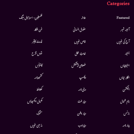
Categories
Featured
حادثہ
فلسطین- اسرائیل جنگ
آئینہ شہر
حقوق انسانی
فن فنکار
آج کی خبریں
خاص خبریں
قدرت کاقہر
أخبار
خدمتِ خلق
قوس قزح
اخبارجہاں
خصوصی پیشکش
کانفرنس
افکارِ جہاں
دلچسپ
کشمیرنامہ
الیکشن
دہلی نامہ
کھلاخط
بزم شمال
دیارِ ملت
کھیل ایکسپریس
بزنس
دیار وطن
متحرك
بہار نامہ
دیارِادب
مذہبی خبریں