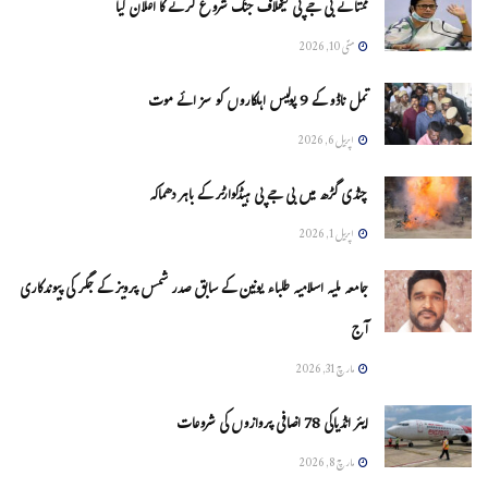
ممتا نے بی جے پی کیخلاف جنگ شروع کرنے کا اعلان کیا
مئی 10, 2026
تمل ناڈو کے 9 پولیس اہلکاروں کو سزائے موت
اپریل 6, 2026
چنڈی گڑھ میں بی جے پی ہیڈکوارٹر کے باہر دھماکہ
اپریل 1, 2026
جامعہ ملیہ اسلامیہ طلباء یونین کے سابق صدر شمس پرویز کے جگر کی پیوندکاری
آج
مارچ 31, 2026
ایئر انڈیاکی 78 اضافی پروازوں کی شروعات
مارچ 8, 2026