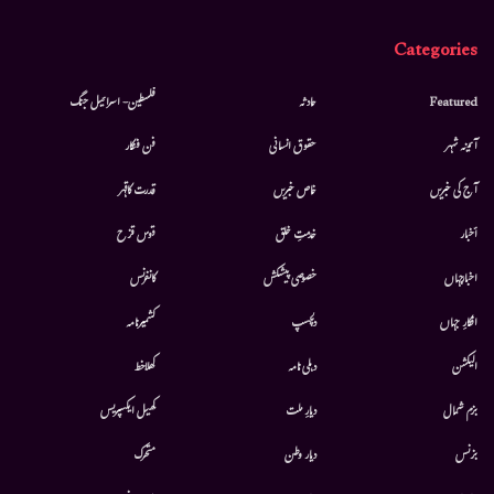
Categories
Featured
حادثہ
فلسطین- اسرائیل جنگ
آئینہ شہر
حقوق انسانی
فن فنکار
آج کی خبریں
خاص خبریں
قدرت کاقہر
أخبار
خدمتِ خلق
قوس قزح
اخبارجہاں
خصوصی پیشکش
کانفرنس
افکارِ جہاں
دلچسپ
کشمیرنامہ
الیکشن
دہلی نامہ
کھلاخط
بزم شمال
دیارِ ملت
کھیل ایکسپریس
بزنس
دیار وطن
متحرك