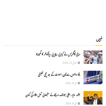
خبریں
دہلی کانگریس نے کیا بی جے پی ہیڈکواٹر کا گھیراؤ
جولائی 22, 2026
ہنتا وائرس سےتین اموات کے بعد مچی کھلبلی
مئی 11, 2026
بطور وزیر اعلیٰ جوزف وجئے نے سنبھالی تمل ناڈو کی کمان
مئی 11, 2026