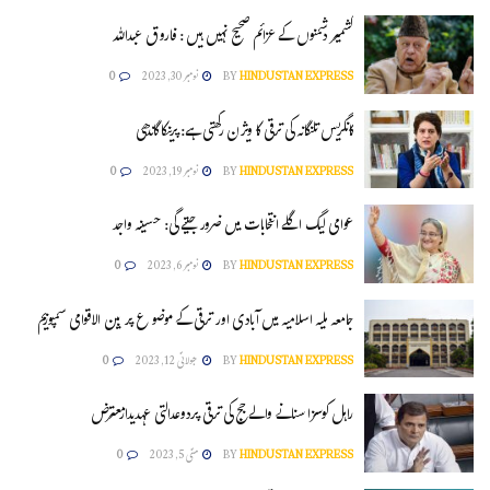
کشمیر دشمنوں کے عزائم صحیح نہیں ہیں : فاروق عبداللہ
HINDUSTAN EXPRESS
BY
نومبر 30, 2023
0
کانگریس تلنگانہ کی ترقی کا ویژن رکھتی ہے: پرینکا گاندھی
HINDUSTAN EXPRESS
BY
نومبر 19, 2023
0
عوامی لیگ اگلے انتخابات میں ضرور جیتے گی: حسینہ واجد
HINDUSTAN EXPRESS
BY
نومبر 6, 2023
0
جامعہ ملیہ اسلامیہ میں آبادی اور ترقی کے موضو ع پر بین الاقوامی سمپوزیم
HINDUSTAN EXPRESS
BY
جولائی 12, 2023
0
راہل کوسزا سنانے والے جج کی ترقی پردوعدالتی عہدیدارمعترض
HINDUSTAN EXPRESS
BY
مئی 5, 2023
0