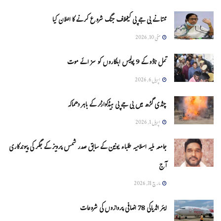
ممتا نے بی جے پی کیخلاف جنگ شروع کرنے کا اعلان کیا
مئی 10, 2026
تمل ناڈو کے 9 پولیس اہلکاروں کو سزائے موت
اپریل 6, 2026
چنڈی گڑھ میں بی جے پی ہیڈکوارٹر کے باہر دھماکہ
اپریل 1, 2026
جامعہ ملیہ اسلامیہ طلباء یونین کے سابق صدر شمس پرویز کے جگر کی پیوندکاری
آج
مارچ 31, 2026
ایئر انڈیاکی 78 اضافی پروازوں کی شروعات