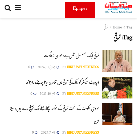
Epaper
Tag
Home
ترقی
Tag:
ترقی
ترقی ایک مسلسل عمل ہے: موہن بھاگوت
HINDUSTAN EXPRESS
BY
جولائی 18, 2024
0
کارپوریٹ سیکٹر کو ملک کی ترقی میں تعاون دینا چاہئے: راجناتھ
HINDUSTAN EXPRESS
BY
دسمبر 10, 2023
0
مودی حکومت کے تحت ترقی کے فوائد نچلے طبقے تک پہنچ رہے ہیں: سیتا
رمن
HINDUSTAN EXPRESS
BY
دسمبر 7, 2023
0