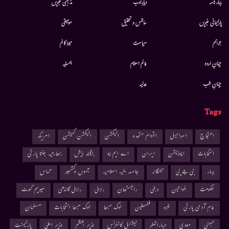
بہار نامہ
دیارِادب
مذہبی خبریں
پارلیمانی خبریں
سائنس و تحقیق
موسيقى
جرائم
سیاست
میرا کالم
جہانِ اردو
عالم اسلام
ہمسایہ
جہانِ طب
عدلیہ
Tags
احتجاج
اسرائیل
اقوام متحدہ
الیکشن
الیکشن کمیشن
امریکہ
انتخابات
اپوزیشن
ایران
اے ایم یو
بنگلہ دیش
بھارتیہ جنتا پارٹی
بہار
بی جے پی
تلنگانہ
جامعہ ملیہ اسلامیہ
جموں وکشمیر
حماس
حکومت
خواتین
دہلی
راجستھان
راہل
راہل گاندھی
سپریم کورٹ
عام آدمی پارٹی
غزہ
فلسطین
لوک سبھا
لوک سبھا انتخابات
مسلمان
ممبئی
مودی
مہاراشٹر
نیشنل کانفرنس
وزیر اعظم
وزیر اعلیٰ
پارلیمنٹ