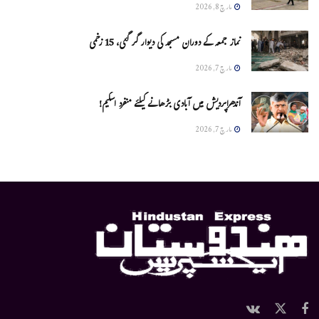
مارچ 8, 2026
نماز جمعہ کے دوران مسجد کی دیوار گر گئی، 15 زخمی
مارچ 7, 2026
آندھراپردیش میں آبادی بڑھانے کیلئے منفرد اسکیم!
مارچ 7, 2026