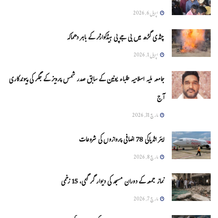
اپریل 6, 2026
چنڈی گڑھ میں بی جے پی ہیڈکوارٹر کے باہر دھماکہ
اپریل 1, 2026
جامعہ ملیہ اسلامیہ طلباء یونین کے سابق صدر شمس پرویز کے جگر کی پیوندکاری
آج
مارچ 31, 2026
ایئر انڈیاکی 78 اضافی پروازوں کی شروعات
مارچ 8, 2026
نماز جمعہ کے دوران مسجد کی دیوار گر گئی، 15 زخمی
مارچ 7, 2026