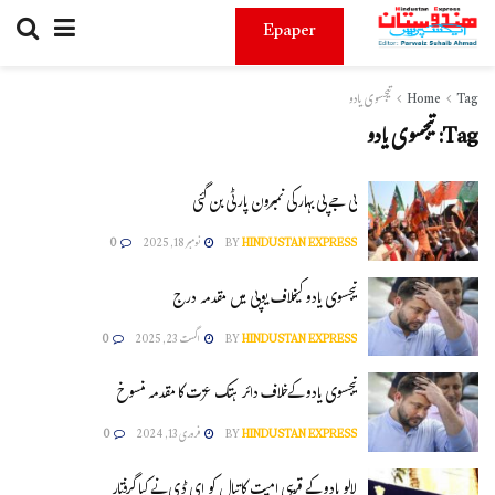
Epaper
Tag
Home
تیجسوی یادو
Tag:
تیجسوی یادو
بی جے پی بہارکی نمبرون پارٹی بن گئی
HINDUSTAN EXPRESS
BY
نومبر 18, 2025
0
تیجسوی یادو کیخلاف یوپی میں مقدمہ درج
HINDUSTAN EXPRESS
BY
اگست 23, 2025
0
تیجسوی یادو کےخلاف دائر ہتک عزت کا مقدمہ منسوخ
HINDUSTAN EXPRESS
BY
فروری 13, 2024
0
لالو یادو کے قریبی امیت کاتیال کو ای ڈی نے کیا گرفتار