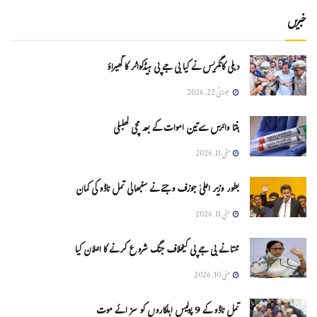
خبریں
دہلی کانگریس نے کیا بی جے پی ہیڈکواٹر کا گھیراؤ
جولائی 22, 2026
ہنتا وائرس سےتین اموات کے بعد مچی کھلبلی
مئی 11, 2026
بطور وزیر اعلیٰ جوزف وجئے نے سنبھالی تمل ناڈو کی کمان
مئی 11, 2026
ممتا نے بی جے پی کیخلاف جنگ شروع کرنے کا اعلان کیا
مئی 10, 2026
تمل ناڈو کے 9 پولیس اہلکاروں کو سزائے موت