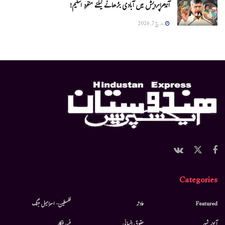
آندھراپردیش میں آبادی بڑھانے کیلئے منفرد اسکیم!
مارچ 7, 2026
Categories
Featured
حادثہ
فلسطین- اسرائیل جنگ
آئینہ شہر
حقوق انسانی
فن فنکار