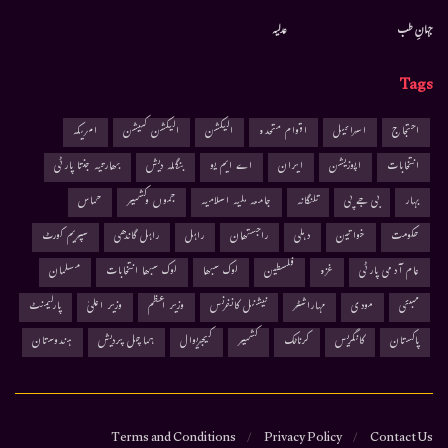
جہانِ طب
عدلیہ
Tags
احتجاج
اسرائیل
اقوام متحدہ
الیکشن
الیکشن کمیشن
امریکہ
انتخابات
اپوزیشن
ایران
اے ایم یو
بنگلہ دیش
بھارتیہ جنتا پارٹی
بہار
بی جے پی
تلنگانہ
جامعہ ملیہ اسلامیہ
جموں وکشمیر
حماس
حکومت
خواتین
دہلی
راجستھان
راہل
راہل گاندھی
سپریم کورٹ
عام آدمی پارٹی
غزہ
فلسطین
لوک سبھا
لوک سبھا انتخابات
مسلمان
ممبئی
مودی
مہاراشٹر
نیشنل کانفرنس
وزیر اعظم
وزیر اعلیٰ
پارلیمنٹ
پاکستان
کانگریس
کرناٹک
کشمیر
کیجریوال
ہماچل پردیش
ہندوستان
Terms and Conditions
Privacy Policy
Contact Us