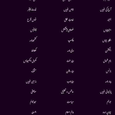
آج کی خبریں
خاص خبریں
قدرت کاقہر
أخبار
خدمتِ خلق
قوس قزح
اخبارجہاں
خصوصی پیشکش
کانفرنس
افکارِ جہاں
دلچسپ
کشمیرنامہ
الیکشن
دہلی نامہ
کھلاخط
بزم شمال
دیارِ ملت
کھیل ایکسپریس
بزنس
دیار وطن
متحرك
بہار نامہ
دیارِادب
مذہبی خبریں
پارلیمانی خبریں
سائنس و تحقیق
موسيقى
جرائم
سیاست
میرا کالم
جہانِ اردو
عالم اسلام
ہمسایہ