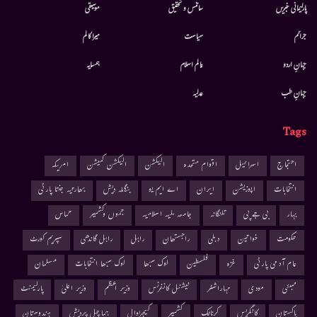
پارلیمانی خبریں
سائنس و تحقیق
موسيقى
جرائم
سیاست
میرا کالم
جہانِ اردو
عالم اسلام
ہمسایہ
جہانِ طب
عدلیہ
Tags
احتجاج
اسرائیل
اقوام متحدہ
الیکشن
الیکشن کمیشن
امریکہ
انتخابات
اپوزیشن
ایران
اے ایم یو
بنگلہ دیش
بھارتیہ جنتا پارٹی
بہار
بی جے پی
تلنگانہ
جامعہ ملیہ اسلامیہ
جموں وکشمیر
حماس
حکومت
خواتین
دہلی
راجستھان
راہل
راہل گاندھی
سپریم کورٹ
عام آدمی پارٹی
غزہ
فلسطین
لوک سبھا
لوک سبھا انتخابات
مسلمان
ممبئی
مودی
مہاراشٹر
نیشنل کانفرنس
وزیر اعظم
وزیر اعلیٰ
پارلیمنٹ
پاکستان
کانگریس
کرناٹک
کشمیر
کیجریوال
ہماچل پردیش
ہندوستان