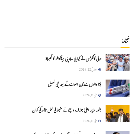
خبریں
دہلی کانگریس نے کیا بی جے پی ہیڈکواٹر کا گھیراؤ
جولائی 22, 2026
ہنتا وائرس سےتین اموات کے بعد مچی کھلبلی
مئی 11, 2026
بطور وزیر اعلیٰ جوزف وجئے نے سنبھالی تمل ناڈو کی کمان
مئی 11, 2026