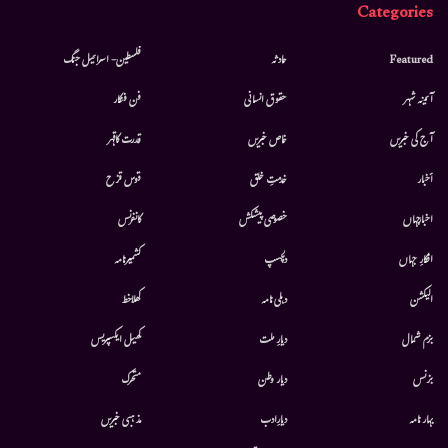
Categories
Featured
حادثہ
فلسطین- اسرائیل جنگ
آئینہ شہر
حقوق انسانی
فن فنکار
آج کی خبریں
خاص خبریں
قدرت کاقہر
أخبار
خدمتِ خلق
قوس قزح
اخبارجہاں
خصوصی پیشکش
کانفرنس
افکارِ جہاں
دلچسپ
کشمیرنامہ
الیکشن
دہلی نامہ
کھلاخط
بزم شمال
دیارِ ملت
کھیل ایکسپریس
بزنس
دیار وطن
متحرك
بہار نامہ
دیارِادب
مذہبی خبریں