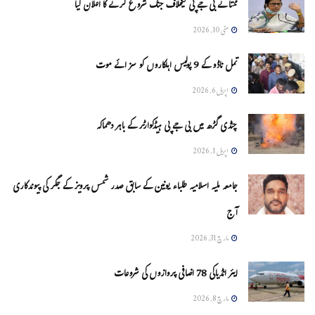
ممتا نے بی جے پی کیخلاف جنگ شروع کرنے کا اعلان کیا
مئی 10, 2026
تمل ناڈو کے 9 پولیس اہلکاروں کو سزائے موت
اپریل 6, 2026
چنڈی گڑھ میں بی جے پی ہیڈکوارٹر کے باہر دھماکہ
اپریل 1, 2026
جامعہ ملیہ اسلامیہ طلباء یونین کے سابق صدر شمس پرویز کے جگر کی پیوندکاری
آج
مارچ 31, 2026
ایئر انڈیاکی 78 اضافی پروازوں کی شروعات
مارچ 8, 2026