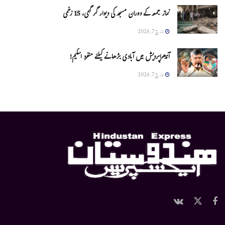
نماز جمعہ کے دوران مسجد کی دیوار گر گئی، 15 زخمی
مارچ 7, 2026
آندھراپردیش میں آبادی بڑھانے کیلئے منفرد اسکیم!
مارچ 7, 2026