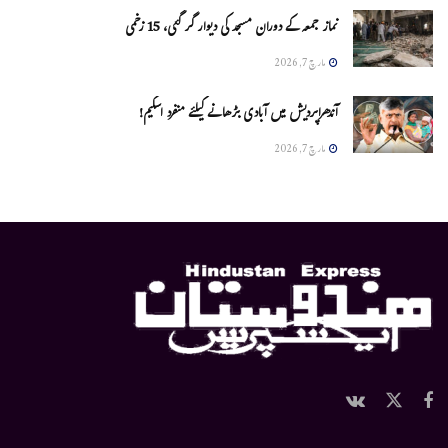
نماز جمعہ کے دوران مسجد کی دیوار گر گئی، 15 زخمی
مارچ 7, 2026
آندھراپردیش میں آبادی بڑھانے کیلئے منفرد اسکیم!
مارچ 7, 2026