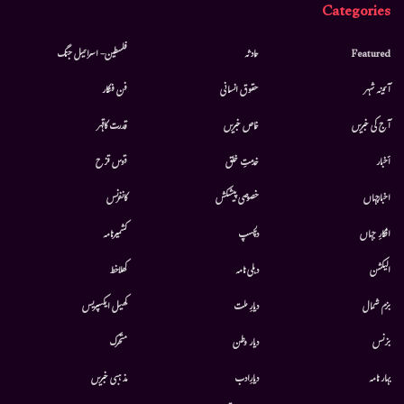
Categories
Featured
حادثہ
فلسطین- اسرائیل جنگ
آئینہ شہر
حقوق انسانی
فن فنکار
آج کی خبریں
خاص خبریں
قدرت کاقہر
أخبار
خدمتِ خلق
قوس قزح
اخبارجہاں
خصوصی پیشکش
کانفرنس
افکارِ جہاں
دلچسپ
کشمیرنامہ
الیکشن
دہلی نامہ
کھلاخط
بزم شمال
دیارِ ملت
کھیل ایکسپریس
بزنس
دیار وطن
متحرك
بہار نامہ
دیارِادب
مذہبی خبریں