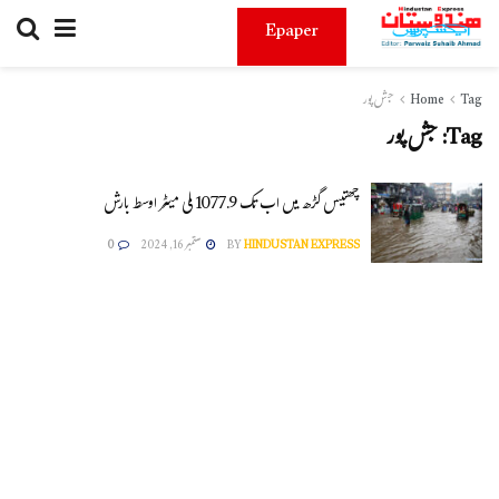
Epaper
Tag
Home
جش پور
Tag:
جش پور
چھتیس گڑھ میں اب تک 1077.9 ملی میٹر اوسط بارش
HINDUSTAN EXPRESS
BY
ستمبر 16, 2024
0