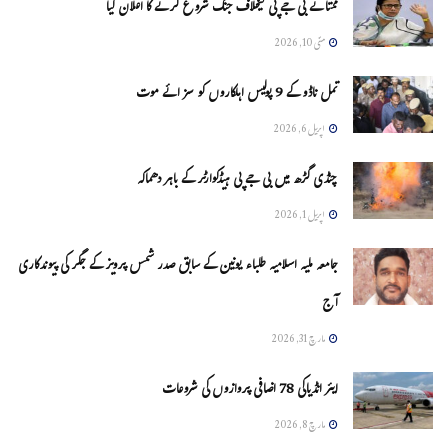
ممتا نے بی جے پی کیخلاف جنگ شروع کرنے کا اعلان کیا
مئی 10, 2026
تمل ناڈو کے 9 پولیس اہلکاروں کو سزائے موت
اپریل 6, 2026
چنڈی گڑھ میں بی جے پی ہیڈکوارٹر کے باہر دھماکہ
اپریل 1, 2026
جامعہ ملیہ اسلامیہ طلباء یونین کے سابق صدر شمس پرویز کے جگر کی پیوندکاری
آج
مارچ 31, 2026
ایئر انڈیاکی 78 اضافی پروازوں کی شروعات
مارچ 8, 2026