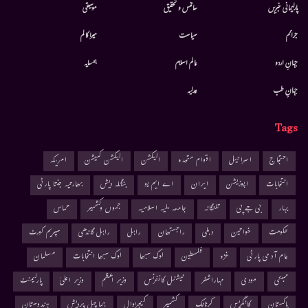
پارلیمانی خبریں
سائنس و تحقیق
موسيقى
جرائم
سیاست
میرا کالم
جہانِ اردو
عالم اسلام
ہمسایہ
جہانِ طب
عدلیہ
Tags
احتجاج
اسرائیل
اقوام متحدہ
الیکشن
الیکشن کمیشن
امریکہ
انتخابات
اپوزیشن
ایران
اے ایم یو
بنگلہ دیش
بھارتیہ جنتا پارٹی
بہار
بی جے پی
تلنگانہ
جامعہ ملیہ اسلامیہ
جموں وکشمیر
حماس
حکومت
خواتین
دہلی
راجستھان
راہل
راہل گاندھی
سپریم کورٹ
عام آدمی پارٹی
غزہ
فلسطین
لوک سبھا
لوک سبھا انتخابات
مسلمان
ممبئی
مودی
مہاراشٹر
نیشنل کانفرنس
وزیر اعظم
وزیر اعلیٰ
پارلیمنٹ
پاکستان
کانگریس
کرناٹک
کشمیر
کیجریوال
ہماچل پردیش
ہندوستان