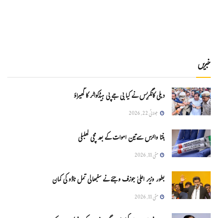
خبریں
دہلی کانگریس نے کیا بی جے پی ہیڈکواٹر کا گھیراؤ
جولائی 22, 2026
ہنتا وائرس سےتین اموات کے بعد مچی کھلبلی
مئی 11, 2026
بطور وزیر اعلیٰ جوزف وجئے نے سنبھالی تمل ناڈو کی کمان
مئی 11, 2026