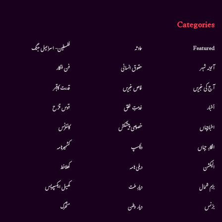
Categories
Featured
حادثہ
فلسطین- اسرائیل جنگ
آئینہ شہر
حقوق انسانی
فن فنکار
آج کی خبریں
خاص خبریں
قدرت کاقہر
أخبار
خدمتِ خلق
قوس قزح
اخبارجہاں
خصوصی پیشکش
کانفرنس
افکارِ جہاں
دلچسپ
کشمیرنامہ
الیکشن
دہلی نامہ
کھلاخط
بزم شمال
دیارِ ملت
کھیل ایکسپریس
بزنس
دیار وطن
متحرك