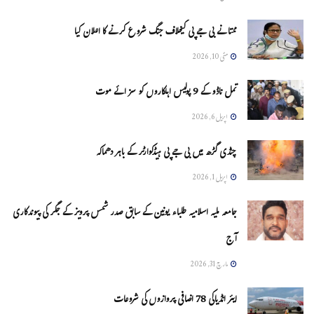
ممتا نے بی جے پی کیخلاف جنگ شروع کرنے کا اعلان کیا
مئی 10, 2026
تمل ناڈو کے 9 پولیس اہلکاروں کو سزائے موت
اپریل 6, 2026
چنڈی گڑھ میں بی جے پی ہیڈکوارٹر کے باہر دھماکہ
اپریل 1, 2026
جامعہ ملیہ اسلامیہ طلباء یونین کے سابق صدر شمس پرویز کے جگر کی پیوندکاری
آج
مارچ 31, 2026
ایئر انڈیاکی 78 اضافی پروازوں کی شروعات