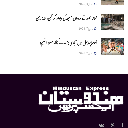
مارچ 8, 2026
نماز جمعہ کے دوران مسجد کی دیوار گر گئی، 15 زخمی
مارچ 7, 2026
آندھراپردیش میں آبادی بڑھانے کیلئے منفرد اسکیم!
مارچ 7, 2026