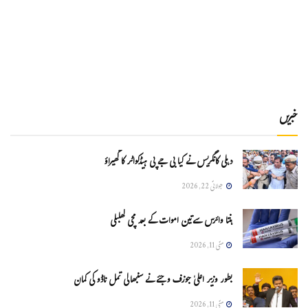
خبریں
دہلی کانگریس نے کیا بی جے پی ہیڈکواٹر کا گھیراؤ
جولائی 22, 2026
ہنتا وائرس سےتین اموات کے بعد مچی کھلبلی
مئی 11, 2026
بطور وزیر اعلیٰ جوزف وجئے نے سنبھالی تمل ناڈو کی کمان
مئی 11, 2026