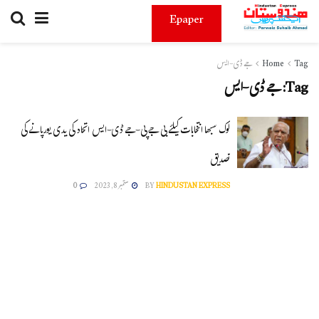
Epaper
Tag
Home
جے ڈی-ایس
Tag:
جے ڈی-ایس
لوک سبھا انتخابات کیلئے بی جے پی-جے ڈی-ایس اتحاد کی یدی یورپا نے کی
تصدیق
HINDUSTAN EXPRESS
BY
ستمبر 8, 2023
0