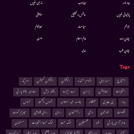
بہار نامہ
دیارِادب
مذہبی خبریں
پارلیمانی خبریں
سائنس و تحقیق
موسيقى
جرائم
سیاست
میرا کالم
جہانِ اردو
عالم اسلام
ہمسایہ
جہانِ طب
عدلیہ
Tags
احتجاج
اسرائیل
اقوام متحدہ
الیکشن
الیکشن کمیشن
امریکہ
انتخابات
اپوزیشن
ایران
اے ایم یو
بنگلہ دیش
بھارتیہ جنتا پارٹی
بہار
بی جے پی
تلنگانہ
جامعہ ملیہ اسلامیہ
جموں وکشمیر
حماس
حکومت
خواتین
دہلی
راجستھان
راہل
راہل گاندھی
سپریم کورٹ
عام آدمی پارٹی
غزہ
فلسطین
لوک سبھا
لوک سبھا انتخابات
مسلمان
ممبئی
مودی
مہاراشٹر
نیشنل کانفرنس
وزیر اعظم
وزیر اعلیٰ
پارلیمنٹ