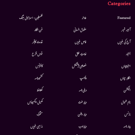
Categories
Featured
حادثہ
فلسطین- اسرائیل جنگ
آئینہ شہر
حقوق انسانی
فن فنکار
آج کی خبریں
خاص خبریں
قدرت کاقہر
أخبار
خدمتِ خلق
قوس قزح
اخبارجہاں
خصوصی پیشکش
کانفرنس
افکارِ جہاں
دلچسپ
کشمیرنامہ
الیکشن
دہلی نامہ
کھلاخط
بزم شمال
دیارِ ملت
کھیل ایکسپریس
بزنس
دیار وطن
متحرك
بہار نامہ
دیارِادب
مذہبی خبریں