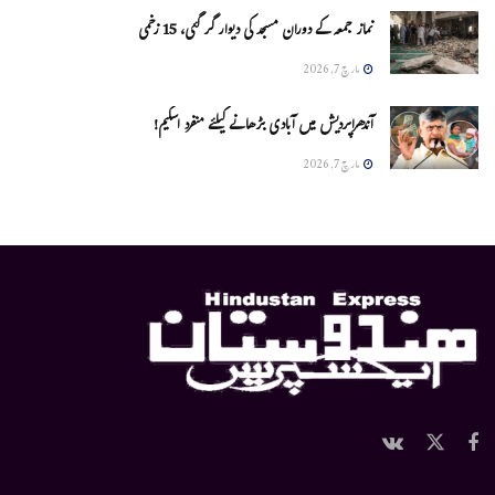
نماز جمعہ کے دوران مسجد کی دیوار گر گئی، 15 زخمی
مارچ 7, 2026
آندھراپردیش میں آبادی بڑھانے کیلئے منفرد اسکیم!
مارچ 7, 2026