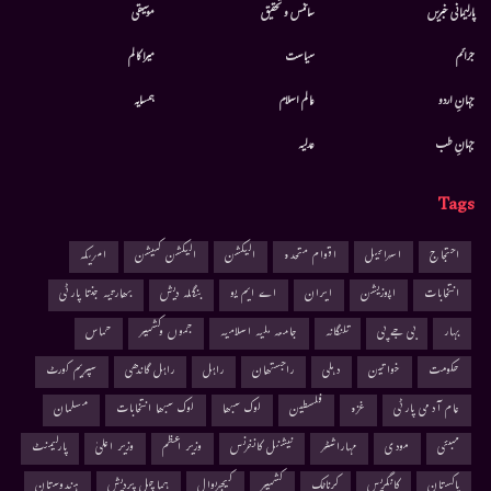
پارلیمانی خبریں
سائنس و تحقیق
موسيقى
جرائم
سیاست
میرا کالم
جہانِ اردو
عالم اسلام
ہمسایہ
جہانِ طب
عدلیہ
Tags
احتجاج
اسرائیل
اقوام متحدہ
الیکشن
الیکشن کمیشن
امریکہ
انتخابات
اپوزیشن
ایران
اے ایم یو
بنگلہ دیش
بھارتیہ جنتا پارٹی
بہار
بی جے پی
تلنگانہ
جامعہ ملیہ اسلامیہ
جموں وکشمیر
حماس
حکومت
خواتین
دہلی
راجستھان
راہل
راہل گاندھی
سپریم کورٹ
عام آدمی پارٹی
غزہ
فلسطین
لوک سبھا
لوک سبھا انتخابات
مسلمان
ممبئی
مودی
مہاراشٹر
نیشنل کانفرنس
وزیر اعظم
وزیر اعلیٰ
پارلیمنٹ
پاکستان
کانگریس
کرناٹک
کشمیر
کیجریوال
ہماچل پردیش
ہندوستان