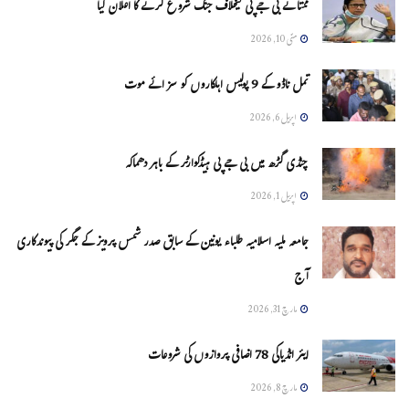
ممتا نے بی جے پی کیخلاف جنگ شروع کرنے کا اعلان کیا
مئی 10, 2026
تمل ناڈو کے 9 پولیس اہلکاروں کو سزائے موت
اپریل 6, 2026
چنڈی گڑھ میں بی جے پی ہیڈکوارٹر کے باہر دھماکہ
اپریل 1, 2026
جامعہ ملیہ اسلامیہ طلباء یونین کے سابق صدر شمس پرویز کے جگر کی پیوندکاری
آج
مارچ 31, 2026
ایئر انڈیاکی 78 اضافی پروازوں کی شروعات
مارچ 8, 2026