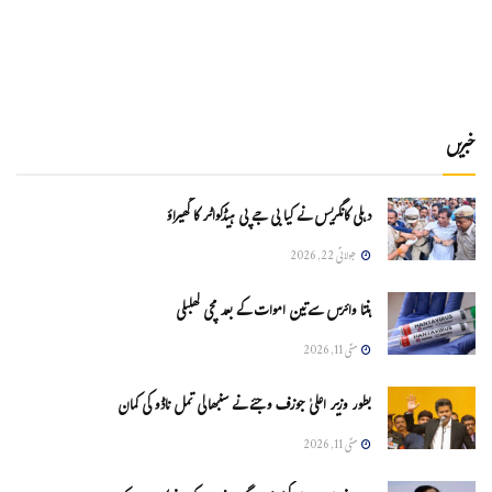
خبریں
دہلی کانگریس نے کیا بی جے پی ہیڈکواٹر کا گھیراؤ
جولائی 22, 2026
ہنتا وائرس سےتین اموات کے بعد مچی کھلبلی
مئی 11, 2026
بطور وزیر اعلیٰ جوزف وجئے نے سنبھالی تمل ناڈو کی کمان
مئی 11, 2026