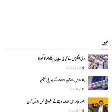
خبریں
دہلی کانگریس نے کیا بی جے پی ہیڈکواٹر کا گھیراؤ
جولائی 22, 2026
ہنتا وائرس سےتین اموات کے بعد مچی کھلبلی
مئی 11, 2026
بطور وزیر اعلیٰ جوزف وجئے نے سنبھالی تمل ناڈو کی کمان
مئی 11, 2026