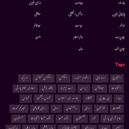
بہار نامہ
دیارِادب
مذہبی خبریں
پارلیمانی خبریں
سائنس و تحقیق
موسيقى
جرائم
سیاست
میرا کالم
جہانِ اردو
عالم اسلام
ہمسایہ
جہانِ طب
عدلیہ
Tags
احتجاج
اسرائیل
اقوام متحدہ
الیکشن
الیکشن کمیشن
امریکہ
انتخابات
اپوزیشن
ایران
اے ایم یو
بنگلہ دیش
بھارتیہ جنتا پارٹی
بہار
بی جے پی
تلنگانہ
جامعہ ملیہ اسلامیہ
جموں وکشمیر
حماس
حکومت
خواتین
دہلی
راجستھان
راہل
راہل گاندھی
سپریم کورٹ
عام آدمی پارٹی
غزہ
فلسطین
لوک سبھا
لوک سبھا انتخابات
مسلمان
ممبئی
مودی
مہاراشٹر
نیشنل کانفرنس
وزیر اعظم
وزیر اعلیٰ
پارلیمنٹ