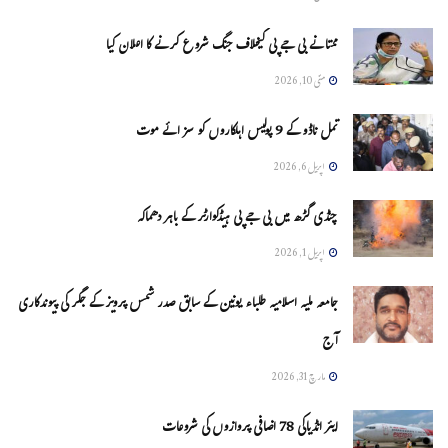
ممتا نے بی جے پی کیخلاف جنگ شروع کرنے کا اعلان کیا
مئی 10, 2026
تمل ناڈو کے 9 پولیس اہلکاروں کو سزائے موت
اپریل 6, 2026
چنڈی گڑھ میں بی جے پی ہیڈکوارٹر کے باہر دھماکہ
اپریل 1, 2026
جامعہ ملیہ اسلامیہ طلباء یونین کے سابق صدر شمس پرویز کے جگر کی پیوندکاری
آج
مارچ 31, 2026
ایئر انڈیاکی 78 اضافی پروازوں کی شروعات