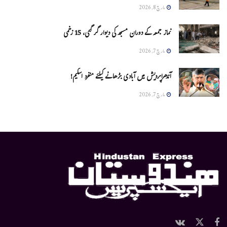
مارچ 8, 2026
نماز جمعہ کے دوران مسجد کی دیوار گر گئی، 15 زخمی
مارچ 7, 2026
آندھراپردیش میں آبادی بڑھانے کیلئے منفرد اسکیم!
مارچ 7, 2026