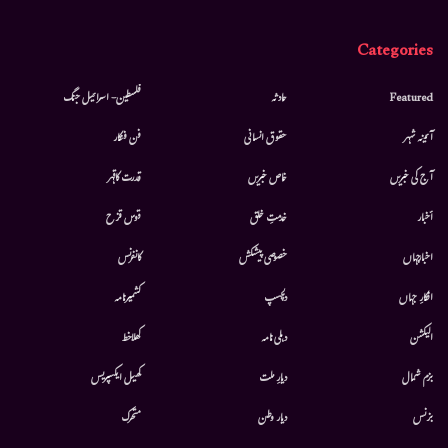
Categories
Featured
حادثہ
فلسطین- اسرائیل جنگ
آئینہ شہر
حقوق انسانی
فن فنکار
آج کی خبریں
خاص خبریں
قدرت کاقہر
أخبار
خدمتِ خلق
قوس قزح
اخبارجہاں
خصوصی پیشکش
کانفرنس
افکارِ جہاں
دلچسپ
کشمیرنامہ
الیکشن
دہلی نامہ
کھلاخط
بزم شمال
دیارِ ملت
کھیل ایکسپریس
بزنس
دیار وطن
متحرك