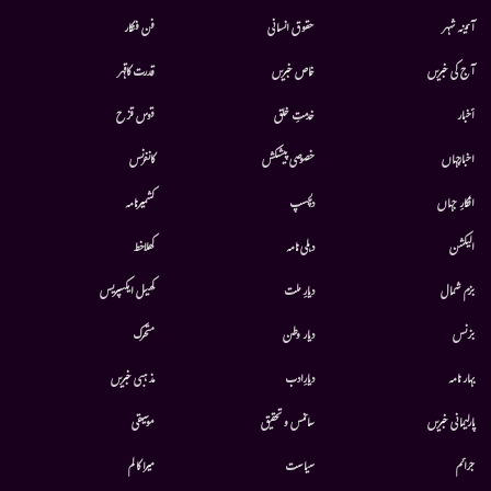
آئینہ شہر
حقوق انسانی
فن فنکار
آج کی خبریں
خاص خبریں
قدرت کاقہر
أخبار
خدمتِ خلق
قوس قزح
اخبارجہاں
خصوصی پیشکش
کانفرنس
افکارِ جہاں
دلچسپ
کشمیرنامہ
الیکشن
دہلی نامہ
کھلاخط
بزم شمال
دیارِ ملت
کھیل ایکسپریس
بزنس
دیار وطن
متحرك
بہار نامہ
دیارِادب
مذہبی خبریں
پارلیمانی خبریں
سائنس و تحقیق
موسيقى
جرائم
سیاست
میرا کالم