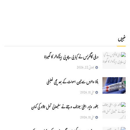
خبریں
دہلی کانگریس نے کیا بی جے پی ہیڈکواٹر کا گھیراؤ
جولائی 22, 2026
ہنتا وائرس سےتین اموات کے بعد مچی کھلبلی
مئی 11, 2026
بطور وزیر اعلیٰ جوزف وجئے نے سنبھالی تمل ناڈو کی کمان
مئی 11, 2026