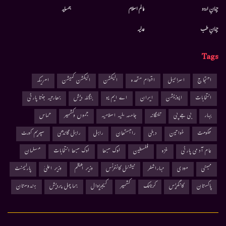
جہانِ اردو
عالم اسلام
ہمسایہ
جہانِ طب
عدلیہ
Tags
احتجاج
اسرائیل
اقوام متحدہ
الیکشن
الیکشن کمیشن
امریکہ
انتخابات
اپوزیشن
ایران
اے ایم یو
بنگلہ دیش
بھارتیہ جنتا پارٹی
بہار
بی جے پی
تلنگانہ
جامعہ ملیہ اسلامیہ
جموں وکشمیر
حماس
حکومت
خواتین
دہلی
راجستھان
راہل
راہل گاندھی
سپریم کورٹ
عام آدمی پارٹی
غزہ
فلسطین
لوک سبھا
لوک سبھا انتخابات
مسلمان
ممبئی
مودی
مہاراشٹر
نیشنل کانفرنس
وزیر اعظم
وزیر اعلیٰ
پارلیمنٹ
پاکستان
کانگریس
کرناٹک
کشمیر
کیجریوال
ہماچل پردیش
ہندوستان