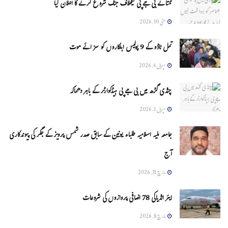
ممتا نے بی جے پی کیخلاف جنگ شروع کرنے کا اعلان کیا
مئی 10, 2026
تمل ناڈو کے 9 پولیس اہلکاروں کو سزائے موت
اپریل 6, 2026
چنڈی گڑھ میں بی جے پی ہیڈکوارٹر کے باہر دھماکہ
اپریل 1, 2026
جامعہ ملیہ اسلامیہ طلباء یونین کے سابق صدر شمس پرویز کے جگر کی پیوندکاری
آج
مارچ 31, 2026
ایئر انڈیاکی 78 اضافی پروازوں کی شروعات
مارچ 8, 2026