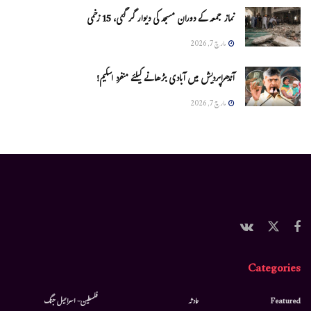
نماز جمعہ کے دوران مسجد کی دیوار گر گئی، 15 زخمی
مارچ 7, 2026
آندھراپردیش میں آبادی بڑھانے کیلئے منفرد اسکیم!
مارچ 7, 2026
Categories
Featured
حادثہ
فلسطین- اسرائیل جنگ