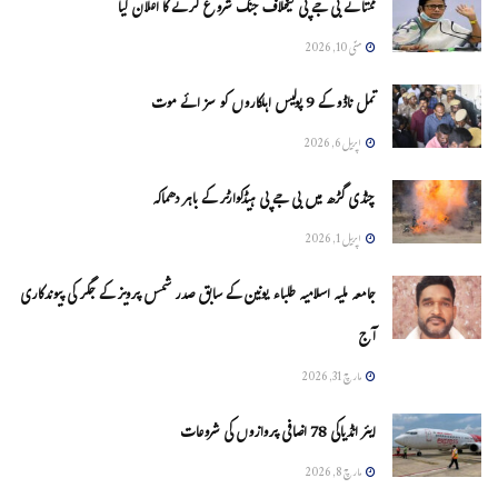
ممتا نے بی جے پی کیخلاف جنگ شروع کرنے کا اعلان کیا
مئی 10, 2026
تمل ناڈو کے 9 پولیس اہلکاروں کو سزائے موت
اپریل 6, 2026
چنڈی گڑھ میں بی جے پی ہیڈکوارٹر کے باہر دھماکہ
اپریل 1, 2026
جامعہ ملیہ اسلامیہ طلباء یونین کے سابق صدر شمس پرویز کے جگر کی پیوندکاری
آج
مارچ 31, 2026
ایئر انڈیاکی 78 اضافی پروازوں کی شروعات
مارچ 8, 2026