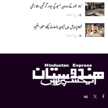
نماز جمعہ کے دوران مسجد کی دیوار گر گئی، 15 زخمی
مارچ 7, 2026
آندھراپردیش میں آبادی بڑھانے کیلئے منفرد اسکیم!
مارچ 7, 2026