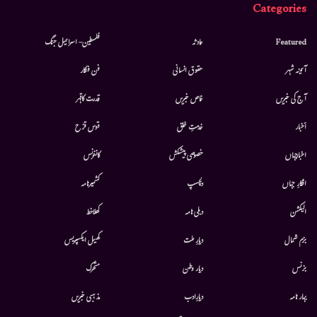
Categories
Featured
حادثہ
فلسطین- اسرائیل جنگ
آئینہ شہر
حقوق انسانی
فن فنکار
آج کی خبریں
خاص خبریں
قدرت کاقہر
أخبار
خدمتِ خلق
قوس قزح
اخبارجہاں
خصوصی پیشکش
کانفرنس
افکارِ جہاں
دلچسپ
کشمیرنامہ
الیکشن
دہلی نامہ
کھلاخط
بزم شمال
دیارِ ملت
کھیل ایکسپریس
بزنس
دیار وطن
متحرك
بہار نامہ
دیارِادب
مذہبی خبریں