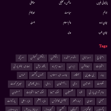
پارلیمانی خبریں
سائنس و تحقیق
موسيقى
جرائم
سیاست
میرا کالم
جہانِ اردو
عالم اسلام
ہمسایہ
جہانِ طب
عدلیہ
Tags
احتجاج
اسرائیل
اقوام متحدہ
الیکشن
الیکشن کمیشن
امریکہ
انتخابات
اپوزیشن
ایران
اے ایم یو
بنگلہ دیش
بھارتیہ جنتا پارٹی
بہار
بی جے پی
تلنگانہ
جامعہ ملیہ اسلامیہ
جموں وکشمیر
حماس
حکومت
خواتین
دہلی
راجستھان
راہل
راہل گاندھی
سپریم کورٹ
عام آدمی پارٹی
غزہ
فلسطین
لوک سبھا
لوک سبھا انتخابات
مسلمان
ممبئی
مودی
مہاراشٹر
نیشنل کانفرنس
وزیر اعظم
وزیر اعلیٰ
پارلیمنٹ
پاکستان
کانگریس
کرناٹک
کشمیر
کیجریوال
ہماچل پردیش
ہندوستان