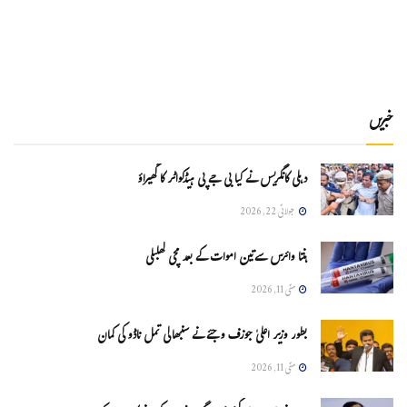
خبریں
دہلی کانگریس نے کیا بی جے پی ہیڈکواٹر کا گھیراؤ
جولائی 22, 2026
ہنتا وائرس سےتین اموات کے بعد مچی کھلبلی
مئی 11, 2026
بطور وزیر اعلیٰ جوزف وجئے نے سنبھالی تمل ناڈو کی کمان
مئی 11, 2026