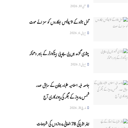
مئی 10, 2026
تمل ناڈو کے 9 پولیس اہلکاروں کو سزائے موت
اپریل 6, 2026
چنڈی گڑھ میں بی جے پی ہیڈکوارٹر کے باہر دھماکہ
اپریل 1, 2026
جامعہ ملیہ اسلامیہ طلباء یونین کے سابق صدر
شمس پرویز کے جگر کی پیوندکاری آج
مارچ 31, 2026
ایئر انڈیاکی 78 اضافی پروازوں کی شروعات