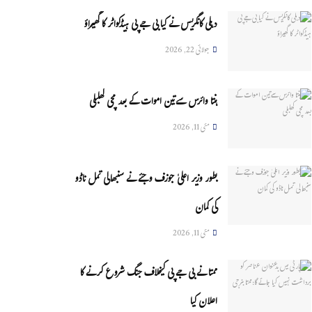
دہلی کانگریس نے کیا بی جے پی ہیڈکواٹر کا گھیراؤ
جولائی 22, 2026
ہنتا وائرس سےتین اموات کے بعد مچی کھلبلی
مئی 11, 2026
بطور وزیر اعلیٰ جوزف وجئے نے سنبھالی تمل ناڈو
کی کمان
مئی 11, 2026
ممتا نے بی جے پی کیخلاف جنگ شروع کرنے کا
اعلان کیا