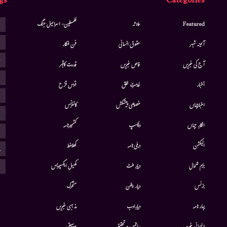
gs
Categories
ا
Featured
حادثہ
فلسطین- اسرائیل جنگ
ا
آئینہ شہر
حقوق انسانی
فن فنکار
ب
آج کی خبریں
خاص خبریں
قدرت کاقہر
ج
أخبار
خدمتِ خلق
قوس قزح
ر
اخبارجہاں
خصوصی پیشکش
کانفرنس
ف
افکارِ جہاں
دلچسپ
کشمیرنامہ
م
الیکشن
دہلی نامہ
کھلاخط
پ
ہ
بزم شمال
دیارِ ملت
کھیل ایکسپریس
بزنس
دیار وطن
متحرك
بہار نامہ
دیارِادب
مذہبی خبریں