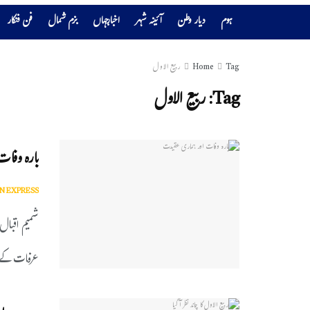
ہوم
دیار وطن
آئینہ شہر
اخبارجہاں
بزم شمال
فن فنکار
Tag
Home
ربیع الاول
Tag:
ربیع الاول
بارہ وفا
N EXPRESS
شمیم اقبال 
عرفات کے م