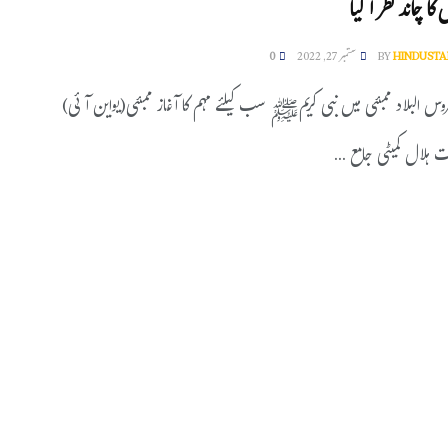
 کا چاند نظر آگیا
HINDUSTA
BY
ستمبر 27, 2022
0
س البلاد ممبئی میں نبی کریمﷺ سب کیلئے مہم کا آغاز ممبئی(یواین آئی)
 ہلال کمیٹی جامع ...