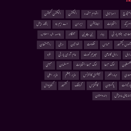
Ta
حتجاج
اسرائیل
اقوام متحدہ
الیکشن
الیکشن کمیشن
مریکہ
انتخابات
اپوزیشن
ایران
اے ایم یو
بنگلہ دیش
ھارتیہ جنتا پارٹی
بہار
بی جے پی
تلنگانہ
جامعہ ملیہ اسلامیہ
موں وکشمیر
حماس
حکومت
خواتین
دہلی
راجستھان
اہل
راہل گاندھی
سپریم کورٹ
عام آدمی پارٹی
غزہ
لسطین
لوک سبھا
لوک سبھا انتخابات
مسلمان
ممبئی
ودی
مہاراشٹر
نیشنل کانفرنس
وزیر اعظم
وزیر اعلیٰ
ارلیمنٹ
پاکستان
کانگریس
کرناٹک
کشمیر
کیجریوال
ماچل پردیش
ہندوستان