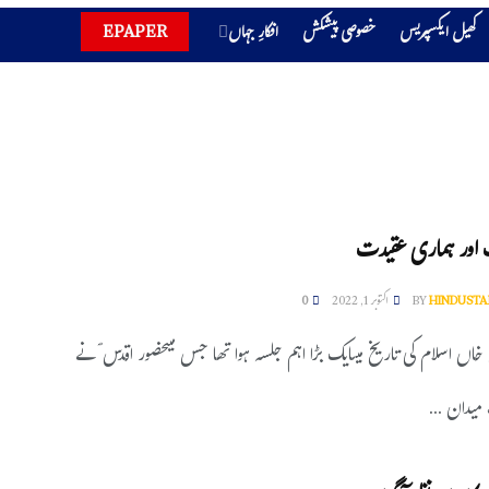
کھیل ایکسپریس
خصوصی پیشکش
افکارِ جہاں
EPAPER
ت اور ہماری عقیدت
HINDUSTA
BY
اکتوبر 1, 2022
0
خاں اسلام کی تاریخ میںایک بڑا اہم جلسہ ہوا تھا جس میںحضور اقدس ؐ نے
یدان ...