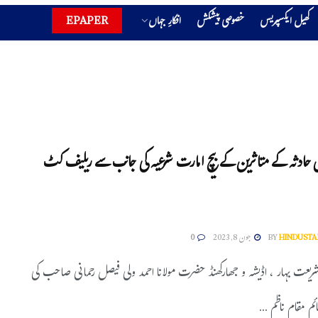
کھیل ایکسپریس
خصوصی پیشکش
افکارِ جہاں
EPAPER
ن حادثہ کے متاثرین کے بیچ امارت شرعیہ کی جانب سے ریلیف کٹ
HINDUSTA
BY
جون 8, 2023
0
ریعت بہار ، اڈیشہ و جھارکھنڈ حضرت مولانا احمد ولی فیصل رحمانی صاحب کی
ئم مقام ناظم ...