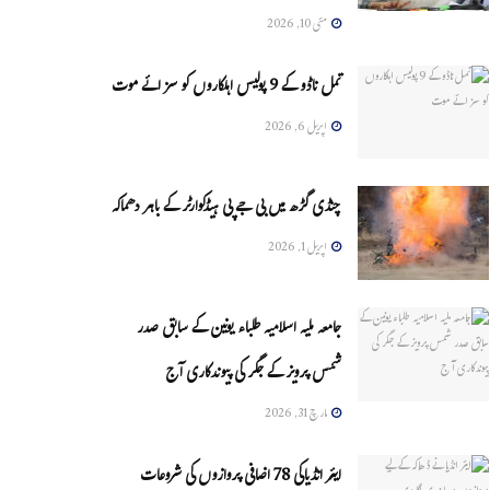
مئی 10, 2026
تمل ناڈو کے 9 پولیس اہلکاروں کو سزائے موت
اپریل 6, 2026
چنڈی گڑھ میں بی جے پی ہیڈکوارٹر کے باہر دھماکہ
اپریل 1, 2026
جامعہ ملیہ اسلامیہ طلباء یونین کے سابق صدر
شمس پرویز کے جگر کی پیوندکاری آج
مارچ 31, 2026
ایئر انڈیاکی 78 اضافی پروازوں کی شروعات