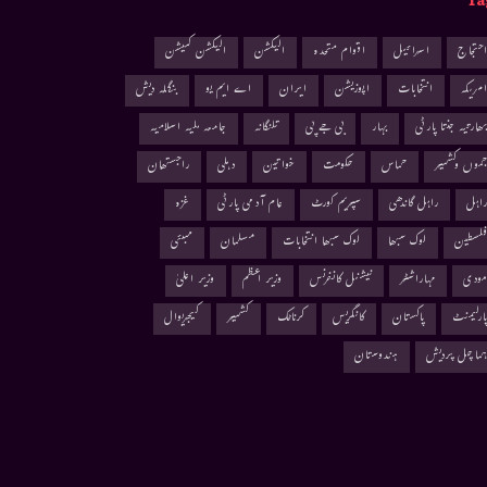
Ta
حتجاج
اسرائیل
اقوام متحدہ
الیکشن
الیکشن کمیشن
مریکہ
انتخابات
اپوزیشن
ایران
اے ایم یو
بنگلہ دیش
ھارتیہ جنتا پارٹی
بہار
بی جے پی
تلنگانہ
جامعہ ملیہ اسلامیہ
موں وکشمیر
حماس
حکومت
خواتین
دہلی
راجستھان
اہل
راہل گاندھی
سپریم کورٹ
عام آدمی پارٹی
غزہ
لسطین
لوک سبھا
لوک سبھا انتخابات
مسلمان
ممبئی
ودی
مہاراشٹر
نیشنل کانفرنس
وزیر اعظم
وزیر اعلیٰ
ارلیمنٹ
پاکستان
کانگریس
کرناٹک
کشمیر
کیجریوال
ماچل پردیش
ہندوستان