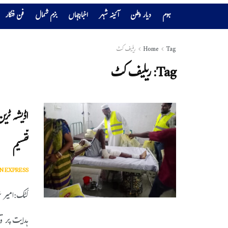
ہوم
دیار وطن
آئینہ شہر
اخبارجہاں
بزم شمال
فن فنکار
Tag
Home
ریلیف کٹ
Tag:
ریلیف کٹ
اڈیشہ ٹری
تقسیم
N EXPRESS
کٹک:امیر ش
ہدایت پر قا