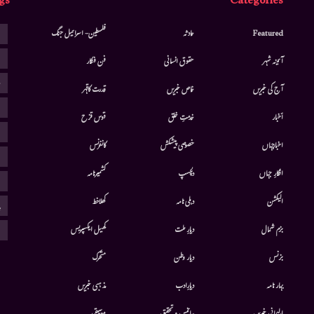
gs
Categories
ا
Featured
حادثہ
فلسطین- اسرائیل جنگ
ا
آئینہ شہر
حقوق انسانی
فن فنکار
ب
آج کی خبریں
خاص خبریں
قدرت کاقہر
ج
أخبار
خدمتِ خلق
قوس قزح
ر
اخبارجہاں
خصوصی پیشکش
کانفرنس
ف
افکارِ جہاں
دلچسپ
کشمیرنامہ
م
الیکشن
دہلی نامہ
کھلاخط
پ
ہ
بزم شمال
دیارِ ملت
کھیل ایکسپریس
بزنس
دیار وطن
متحرك
بہار نامہ
دیارِادب
مذہبی خبریں