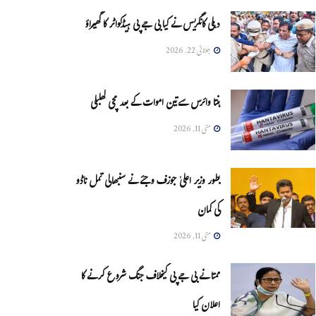
دہلی کانگریس نے کیا بی جے پی ہیڈکواٹر کا گھیراؤ
جولائی 22, 2026
ہنتا وائرس سےتین اموات کے بعد مچی کھلبلی
مئی 11, 2026
بطور وزیر اعلیٰ جوزف وجئے نے سنبھالی تمل ناڈو
کی کمان
مئی 11, 2026
ممتا نے بی جے پی کیخلاف جنگ شروع کرنے کا
اعلان کیا