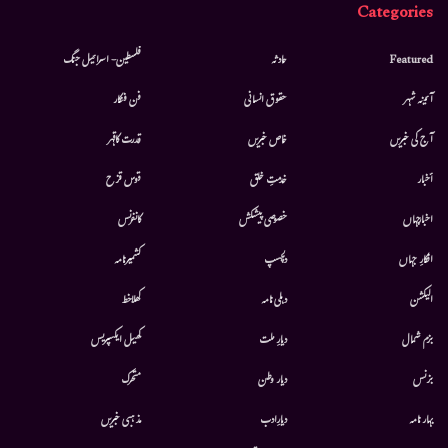
Categories
Featured
حادثہ
فلسطین- اسرائیل جنگ
آئینہ شہر
حقوق انسانی
فن فنکار
آج کی خبریں
خاص خبریں
قدرت کاقہر
أخبار
خدمتِ خلق
قوس قزح
اخبارجہاں
خصوصی پیشکش
کانفرنس
افکارِ جہاں
دلچسپ
کشمیرنامہ
الیکشن
دہلی نامہ
کھلاخط
بزم شمال
دیارِ ملت
کھیل ایکسپریس
بزنس
دیار وطن
متحرك
بہار نامہ
دیارِادب
مذہبی خبریں