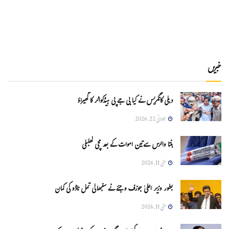
خبریں
دہلی کانگریس نے کیا بی جے پی ہیڈکواٹر کا گھیراؤ
جولائی 22, 2026
ہنتا وائرس سےتین اموات کے بعد مچی کھلبلی
مئی 11, 2026
بطور وزیر اعلیٰ جوزف وجئے نے سنبھالی تمل ناڈو کی کمان
مئی 11, 2026