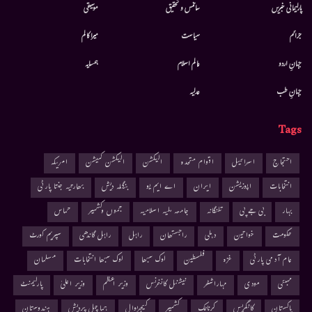
پارلیمانی خبریں
سائنس و تحقیق
موسيقى
جرائم
سیاست
میرا کالم
جہانِ اردو
عالم اسلام
ہمسایہ
جہانِ طب
عدلیہ
Tags
احتجاج
اسرائیل
اقوام متحدہ
الیکشن
الیکشن کمیشن
امریکہ
انتخابات
اپوزیشن
ایران
اے ایم یو
بنگلہ دیش
بھارتیہ جنتا پارٹی
بہار
بی جے پی
تلنگانہ
جامعہ ملیہ اسلامیہ
جموں وکشمیر
حماس
حکومت
خواتین
دہلی
راجستھان
راہل
راہل گاندھی
سپریم کورٹ
عام آدمی پارٹی
غزہ
فلسطین
لوک سبھا
لوک سبھا انتخابات
مسلمان
ممبئی
مودی
مہاراشٹر
نیشنل کانفرنس
وزیر اعظم
وزیر اعلیٰ
پارلیمنٹ
پاکستان
کانگریس
کرناٹک
کشمیر
کیجریوال
ہماچل پردیش
ہندوستان