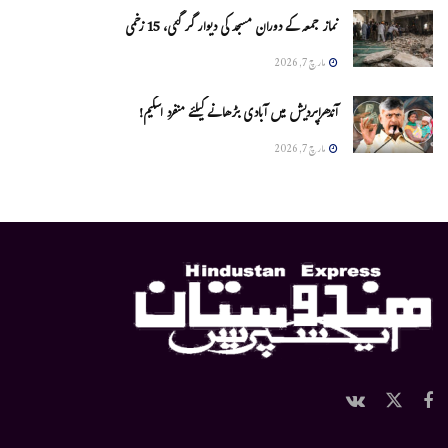
نماز جمعہ کے دوران مسجد کی دیوار گر گئی، 15 زخمی
مارچ 7, 2026
آندھراپردیش میں آبادی بڑھانے کیلئے منفرد اسکیم!
مارچ 7, 2026