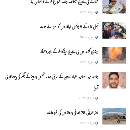
ممتا نے بی جے پی کیخلاف جنگ شروع کرنے کا اعلان کیا
مئی 10, 2026
تمل ناڈو کے 9 پولیس اہلکاروں کو سزائے موت
اپریل 6, 2026
چنڈی گڑھ میں بی جے پی ہیڈکوارٹر کے باہر دھماکہ
اپریل 1, 2026
جامعہ ملیہ اسلامیہ طلباء یونین کے سابق صدر شمس پرویز کے جگر کی پیوندکاری
آج
مارچ 31, 2026
ایئر انڈیاکی 78 اضافی پروازوں کی شروعات
مارچ 8, 2026