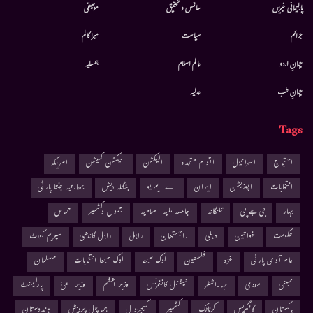
پارلیمانی خبریں
سائنس و تحقیق
موسيقى
جرائم
سیاست
میرا کالم
جہانِ اردو
عالم اسلام
ہمسایہ
جہانِ طب
عدلیہ
Tags
احتجاج
اسرائیل
اقوام متحدہ
الیکشن
الیکشن کمیشن
امریکہ
انتخابات
اپوزیشن
ایران
اے ایم یو
بنگلہ دیش
بھارتیہ جنتا پارٹی
بہار
بی جے پی
تلنگانہ
جامعہ ملیہ اسلامیہ
جموں وکشمیر
حماس
حکومت
خواتین
دہلی
راجستھان
راہل
راہل گاندھی
سپریم کورٹ
عام آدمی پارٹی
غزہ
فلسطین
لوک سبھا
لوک سبھا انتخابات
مسلمان
ممبئی
مودی
مہاراشٹر
نیشنل کانفرنس
وزیر اعظم
وزیر اعلیٰ
پارلیمنٹ
پاکستان
کانگریس
کرناٹک
کشمیر
کیجریوال
ہماچل پردیش
ہندوستان