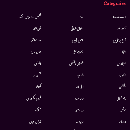
Categories
Featured
حادثہ
فلسطین- اسرائیل جنگ
آئینہ شہر
حقوق انسانی
فن فنکار
آج کی خبریں
خاص خبریں
قدرت کاقہر
أخبار
خدمتِ خلق
قوس قزح
اخبارجہاں
خصوصی پیشکش
کانفرنس
افکارِ جہاں
دلچسپ
کشمیرنامہ
الیکشن
دہلی نامہ
کھلاخط
بزم شمال
دیارِ ملت
کھیل ایکسپریس
بزنس
دیار وطن
متحرك
بہار نامہ
دیارِادب
مذہبی خبریں