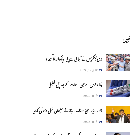
خبریں
دہلی کانگریس نے کیا بی جے پی ہیڈکواٹر کا گھیراؤ
جولائی 22, 2026
ہنتا وائرس سےتین اموات کے بعد مچی کھلبلی
مئی 11, 2026
بطور وزیر اعلیٰ جوزف وجئے نے سنبھالی تمل ناڈو کی کمان
مئی 11, 2026