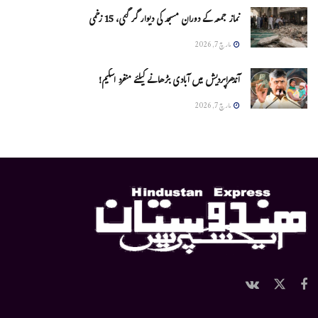
نماز جمعہ کے دوران مسجد کی دیوار گر گئی، 15 زخمی
مارچ 7, 2026
آندھراپردیش میں آبادی بڑھانے کیلئے منفرد اسکیم!
مارچ 7, 2026