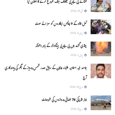
ممتا نے بی جے پی کیخلاف جنگ شروع کرنے کا اعلان کیا
مئی 10, 2026
تمل ناڈو کے 9 پولیس اہلکاروں کو سزائے موت
اپریل 6, 2026
چنڈی گڑھ میں بی جے پی ہیڈکوارٹر کے باہر دھماکہ
اپریل 1, 2026
جامعہ ملیہ اسلامیہ طلباء یونین کے سابق صدر شمس پرویز کے جگر کی پیوندکاری
آج
مارچ 31, 2026
ایئر انڈیاکی 78 اضافی پروازوں کی شروعات
مارچ 8, 2026