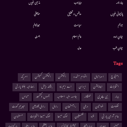
بہار نامہ
دیارِادب
مذہبی خبریں
پارلیمانی خبریں
سائنس و تحقیق
موسيقى
جرائم
سیاست
میرا کالم
جہانِ اردو
عالم اسلام
ہمسایہ
جہانِ طب
عدلیہ
Tags
احتجاج
اسرائیل
اقوام متحدہ
الیکشن
الیکشن کمیشن
امریکہ
انتخابات
اپوزیشن
ایران
اے ایم یو
بنگلہ دیش
بھارتیہ جنتا پارٹی
بہار
بی جے پی
تلنگانہ
جامعہ ملیہ اسلامیہ
جموں وکشمیر
حماس
حکومت
خواتین
دہلی
راجستھان
راہل
راہل گاندھی
سپریم کورٹ
عام آدمی پارٹی
غزہ
فلسطین
لوک سبھا
لوک سبھا انتخابات
مسلمان
ممبئی
مودی
مہاراشٹر
نیشنل کانفرنس
وزیر اعظم
وزیر اعلیٰ
پارلیمنٹ