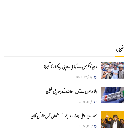
خبریں
دہلی کانگریس نے کیا بی جے پی ہیڈکواٹر کا گھیراؤ
جولائی 22, 2026
ہنتا وائرس سےتین اموات کے بعد مچی کھلبلی
مئی 11, 2026
بطور وزیر اعلیٰ جوزف وجئے نے سنبھالی تمل ناڈو کی کمان
مئی 11, 2026