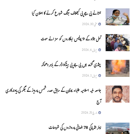
ممتا نے بی جے پی کیخلاف جنگ شروع کرنے کا اعلان کیا
مئی 10, 2026
تمل ناڈو کے 9 پولیس اہلکاروں کو سزائے موت
اپریل 6, 2026
چنڈی گڑھ میں بی جے پی ہیڈکوارٹر کے باہر دھماکہ
اپریل 1, 2026
جامعہ ملیہ اسلامیہ طلباء یونین کے سابق صدر شمس پرویز کے جگر کی پیوندکاری
آج
مارچ 31, 2026
ایئر انڈیاکی 78 اضافی پروازوں کی شروعات