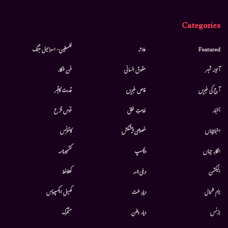
Categories
Featured
حادثہ
فلسطین- اسرائیل جنگ
آئینہ شہر
حقوق انسانی
فن فنکار
آج کی خبریں
خاص خبریں
قدرت کاقہر
أخبار
خدمتِ خلق
قوس قزح
اخبارجہاں
خصوصی پیشکش
کانفرنس
افکارِ جہاں
دلچسپ
کشمیرنامہ
الیکشن
دہلی نامہ
کھلاخط
بزم شمال
دیارِ ملت
کھیل ایکسپریس
بزنس
دیار وطن
متحرك