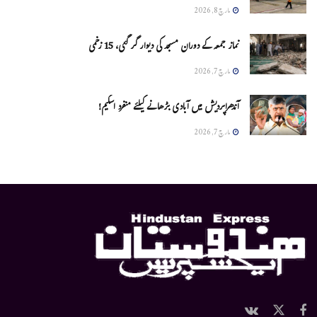
مارچ 8, 2026
نماز جمعہ کے دوران مسجد کی دیوار گر گئی، 15 زخمی
مارچ 7, 2026
آندھراپردیش میں آبادی بڑھانے کیلئے منفرد اسکیم!
مارچ 7, 2026