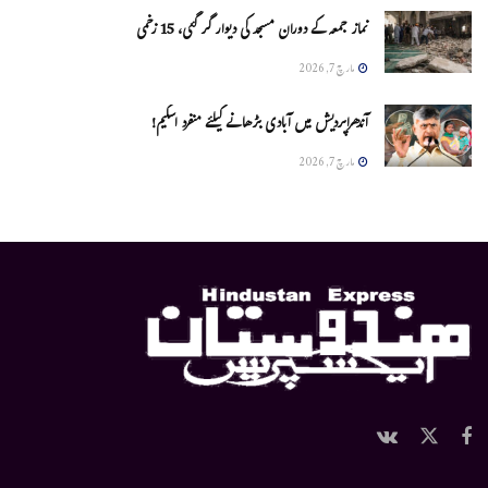
نماز جمعہ کے دوران مسجد کی دیوار گر گئی، 15 زخمی
مارچ 7, 2026
آندھراپردیش میں آبادی بڑھانے کیلئے منفرد اسکیم!
مارچ 7, 2026