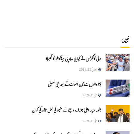
خبریں
دہلی کانگریس نے کیا بی جے پی ہیڈکواٹر کا گھیراؤ
جولائی 22, 2026
ہنتا وائرس سےتین اموات کے بعد مچی کھلبلی
مئی 11, 2026
بطور وزیر اعلیٰ جوزف وجئے نے سنبھالی تمل ناڈو کی کمان
مئی 11, 2026