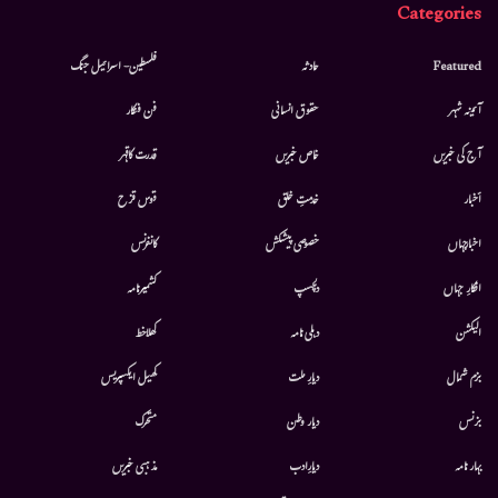
Categories
Featured
حادثہ
فلسطین- اسرائیل جنگ
آئینہ شہر
حقوق انسانی
فن فنکار
آج کی خبریں
خاص خبریں
قدرت کاقہر
أخبار
خدمتِ خلق
قوس قزح
اخبارجہاں
خصوصی پیشکش
کانفرنس
افکارِ جہاں
دلچسپ
کشمیرنامہ
الیکشن
دہلی نامہ
کھلاخط
بزم شمال
دیارِ ملت
کھیل ایکسپریس
بزنس
دیار وطن
متحرك
بہار نامہ
دیارِادب
مذہبی خبریں