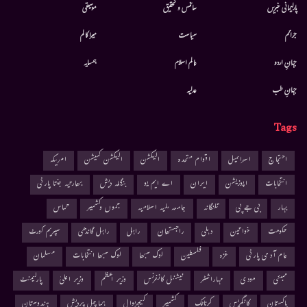
پارلیمانی خبریں
سائنس و تحقیق
موسيقى
جرائم
سیاست
میرا کالم
جہانِ اردو
عالم اسلام
ہمسایہ
جہانِ طب
عدلیہ
Tags
احتجاج
اسرائیل
اقوام متحدہ
الیکشن
الیکشن کمیشن
امریکہ
انتخابات
اپوزیشن
ایران
اے ایم یو
بنگلہ دیش
بھارتیہ جنتا پارٹی
بہار
بی جے پی
تلنگانہ
جامعہ ملیہ اسلامیہ
جموں وکشمیر
حماس
حکومت
خواتین
دہلی
راجستھان
راہل
راہل گاندھی
سپریم کورٹ
عام آدمی پارٹی
غزہ
فلسطین
لوک سبھا
لوک سبھا انتخابات
مسلمان
ممبئی
مودی
مہاراشٹر
نیشنل کانفرنس
وزیر اعظم
وزیر اعلیٰ
پارلیمنٹ
پاکستان
کانگریس
کرناٹک
کشمیر
کیجریوال
ہماچل پردیش
ہندوستان