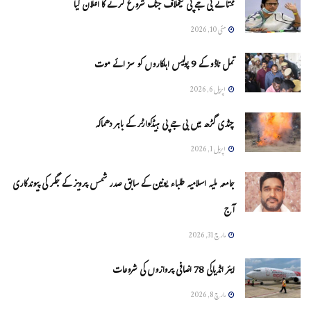
ممتا نے بی جے پی کیخلاف جنگ شروع کرنے کا اعلان کیا
مئی 10, 2026
تمل ناڈو کے 9 پولیس اہلکاروں کو سزائے موت
اپریل 6, 2026
چنڈی گڑھ میں بی جے پی ہیڈکوارٹر کے باہر دھماکہ
اپریل 1, 2026
جامعہ ملیہ اسلامیہ طلباء یونین کے سابق صدر شمس پرویز کے جگر کی پیوندکاری
آج
مارچ 31, 2026
ایئر انڈیاکی 78 اضافی پروازوں کی شروعات
مارچ 8, 2026