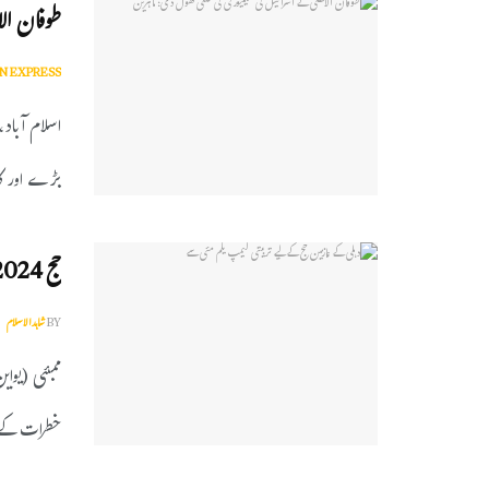
طوفان الا
N EXPRESS
بڑے اور کا
حج 2024کے عازمین کی ممکنہ پریشانیوں کاماہرین کو اندیشہ
BY
شاہدالاسلام
خطرات کے 