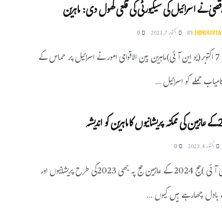
قصیٰ نے اسرائیل کی سیکیورٹی کی قلعی کھول دی: ماہرین
HINDUSTA
BY
اکتوبر 7, 2023
0
اسلام آباد، 7 اکتوبر(یو این آئی)ماہرین بین الاقوامی امور نے اسرائیل پر حماس کے
میاب حملے کو اسرائیل ...
اکتوبر 4, 2023
0
ممبئی (یواین آئی )حج 2024 کے عازمین حج پہ بھی 2023کی طرح پریشانیوں اور
بادل چھارہے ہیں کیوں ...