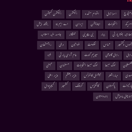
Ta
حتجاج
اسرائیل
اقوام متحدہ
الیکشن
الیکشن کمیشن
مریکہ
انتخابات
اپوزیشن
ایران
اے ایم یو
بنگلہ دیش
ھارتیہ جنتا پارٹی
بہار
بی جے پی
تلنگانہ
جامعہ ملیہ اسلامیہ
موں وکشمیر
حماس
حکومت
خواتین
دہلی
راجستھان
اہل
راہل گاندھی
سپریم کورٹ
عام آدمی پارٹی
غزہ
لسطین
لوک سبھا
لوک سبھا انتخابات
مسلمان
ممبئی
ودی
مہاراشٹر
نیشنل کانفرنس
وزیر اعظم
وزیر اعلیٰ
ارلیمنٹ
پاکستان
کانگریس
کرناٹک
کشمیر
کیجریوال
ماچل پردیش
ہندوستان