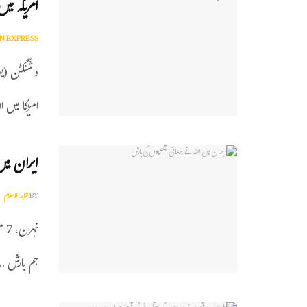
امریکہ میں
N EXPRESS
واشنگٹن (ی
امریکا میں 
ایران میں
BY
شاہدالاسلام
تہ
ہم بارش ...