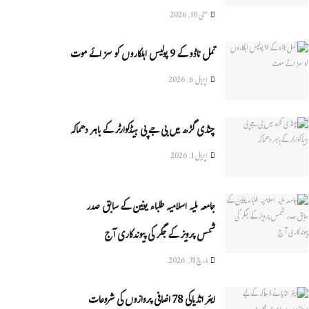
مئی 10, 2026
تمل ناڈو کے 9 پولیس اہلکاروں کو سزائے موت
اپریل 6, 2026
چنڈی گڑھ میں بی جے پی ہیڈکوارٹر کے باہر دھماکہ
اپریل 1, 2026
جامعہ ملیہ اسلامیہ طلباء یونین کے سابق صدر
شمس پرویز کے جگر کی پیوندکاری آج
مارچ 31, 2026
ایئر انڈیاکی 78 اضافی پروازوں کی شروعات