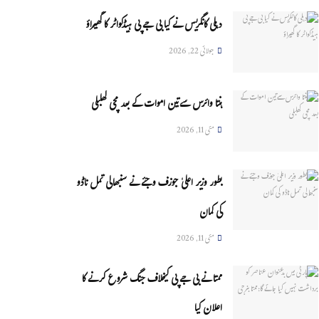
دہلی کانگریس نے کیا بی جے پی ہیڈکواٹر کا گھیراؤ
جولائی 22, 2026
ہنتا وائرس سےتین اموات کے بعد مچی کھلبلی
مئی 11, 2026
بطور وزیر اعلیٰ جوزف وجئے نے سنبھالی تمل ناڈو
کی کمان
مئی 11, 2026
ممتا نے بی جے پی کیخلاف جنگ شروع کرنے کا
اعلان کیا