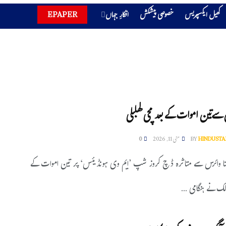
کھیل ایکسپریس
خصوصی پیشکش
افکارِ جہاں
EPAPER
س سےتین اموات کے بعد مچی کھلبلی
HINDUSTA
BY
مئی 11, 2026
0
نتا وائرس سے متاثرہ ڈچ کروز شپ ’ایم وی ہونڈیئس‘ پر تین اموات کے
لک نے ہنگامی ...