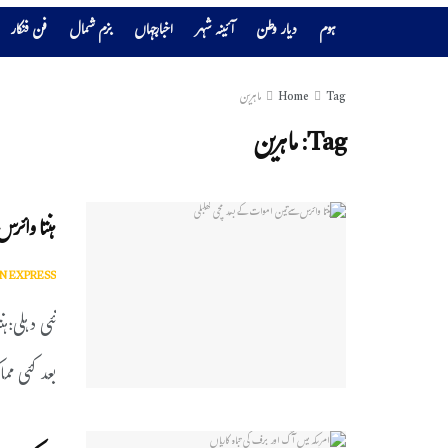
ہوم
دیار وطن
آئینہ شہر
اخبارجہاں
بزم شمال
فن فنکار
Tag
Home
ماہرین
Tag:
ماہرین
ہنتا وائر
N EXPRESS
نئی دہلی:ہ
بعد کئی مما