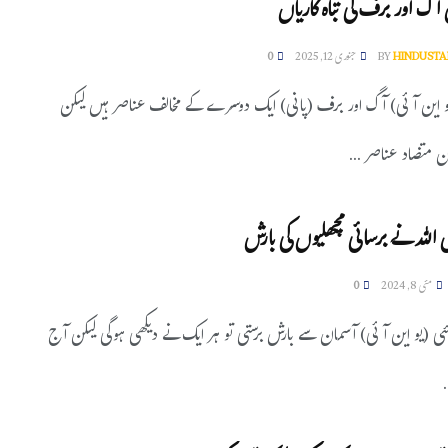
 آگ اور برف کی تباہ کاریاں
HINDUSTA
BY
جنوری 12, 2025
0
و این آئی) آگ اور برف (پانی) ایک دوسرے کے مخالف عناصر ہیں لیکن
ان متضاد عناصر ...
 اللہ نے برسائی مچھلیوں کی بارش
مئی 8, 2024
0
ران، 7 مئی (یو این آئی) آسمان سے بارش برستی تو ہر ایک نے دیکھی ہوگی لیکن آج