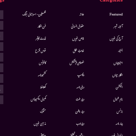
gs
Categories
ا
Featured
حادثہ
فلسطین- اسرائیل جنگ
ا
آئینہ شہر
حقوق انسانی
فن فنکار
ب
آج کی خبریں
خاص خبریں
قدرت کاقہر
ج
أخبار
خدمتِ خلق
قوس قزح
ر
اخبارجہاں
خصوصی پیشکش
کانفرنس
ف
افکارِ جہاں
دلچسپ
کشمیرنامہ
م
الیکشن
دہلی نامہ
کھلاخط
پ
ہ
بزم شمال
دیارِ ملت
کھیل ایکسپریس
بزنس
دیار وطن
متحرك
بہار نامہ
دیارِادب
مذہبی خبریں