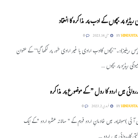
نٹی ریڈیو پر بچوں کے ادب پر مذاکرہ کا انعقاد
HINDUSTA
BY
مئی 14, 2023
0
ریس ریلیز):۔’’بچوں کاادب ارادی یا غیر ارادی طور پر لکھا گیا‘‘ کے عنوان
یونٹی ریڈیو پر بچوں ...
ارروائی میں اردو کا رول ” کے موضوع پر مذاکرہ
HINDUSTA
BY
فروری 2, 2023
0
ن آئی )سولاپور میں خادمانِ اردو فورم کے " سالانہ عشرہ اردو "کے ایک
لتی کارروائی میں اردو ...