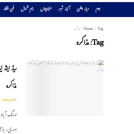
ہوم
دیار وطن
آئینہ شہر
اخبارجہاں
بزم شمال
فن فنکار
Tag
Home
مذاکرہ
Tag:
مذاکرہ
ریڈ اینڈ
مذاکرہ
BY
شاہدالاسلام
اورنگ آبا
دوری، باہمی