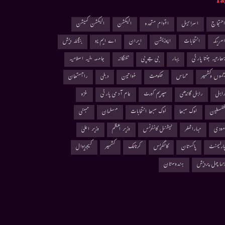
Ta
حتجاج
اسرائیل
اقوام متحدہ
الیکشن
الیکشن کمیشن
مریکہ
انتخابات
اپوزیشن
ایران
اے ایم یو
بنگلہ دیش
ھارتیہ جنتا پارٹی
بہار
بی جے پی
تلنگانہ
جامعہ ملیہ اسلامیہ
موں وکشمیر
حماس
حکومت
خواتین
دہلی
راجستھان
اہل
راہل گاندھی
سپریم کورٹ
عام آدمی پارٹی
غزہ
لسطین
لوک سبھا
لوک سبھا انتخابات
مسلمان
ممبئی
ودی
مہاراشٹر
نیشنل کانفرنس
وزیر اعظم
وزیر اعلیٰ
ارلیمنٹ
پاکستان
کانگریس
کرناٹک
کشمیر
کیجریوال
ماچل پردیش
ہندوستان