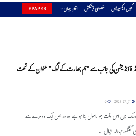
کھیل ایکسپریس
خصوصی پیشکش
افکارِ جہاں
EPAPER
 لیڈ فاؤنڈیشن کی جانب سے "ہم بھارت کے لوگ” عنوان کے تحت
مئی 27, 2023
0
د:ملک میں اس وقت جو ماحول بنا ہوا ہے وہ دراصل ایک دوسرے سے
 گفتگو، تبادلہ خیال ...