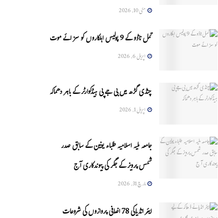
مئی 10, 2026
تمل ناڈو کے 9 پولیس اہلکاروں کو سزائے موت
اپریل 6, 2026
چنڈی گڑھ میں بی جے پی ہیڈکوارٹر کے باہر دھماکہ
اپریل 1, 2026
جامعہ ملیہ اسلامیہ طلباء یونین کے سابق صدر
شمس پرویز کے جگر کی پیوندکاری آج
مارچ 31, 2026
ایئر انڈیاکی 78 اضافی پروازوں کی شروعات