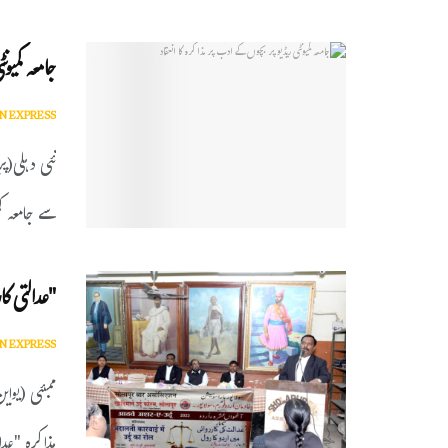
جامعہ کمیو
N EXPRESS
نئی دہلی(پ
سے جامعہ کم
"عدالتی ک
N EXPRESS
ممبئی (یوای
مذاکرہ "عدا