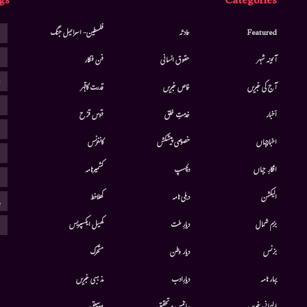
gs
Categories
ا
Featured
حادثہ
فلسطین- اسرائیل جنگ
ا
آئینہ شہر
حقوق انسانی
فن فنکار
ب
آج کی خبریں
خاص خبریں
قدرت کاقہر
ج
أخبار
خدمتِ خلق
قوس قزح
ر
اخبارجہاں
خصوصی پیشکش
کانفرنس
ف
افکارِ جہاں
دلچسپ
کشمیرنامہ
م
الیکشن
دہلی نامہ
کھلاخط
پ
ہ
بزم شمال
دیارِ ملت
کھیل ایکسپریس
بزنس
دیار وطن
متحرك
بہار نامہ
دیارِادب
مذہبی خبریں