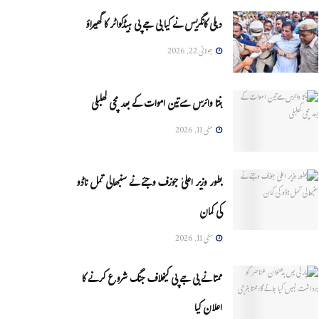
دہلی کانگریس نے کیا بی جے پی ہیڈکواٹر کا گھیراؤ
جولائی 22, 2026
ہنتا وائرس سےتین اموات کے بعد مچی کھلبلی
مئی 11, 2026
بطور وزیر اعلیٰ جوزف وجئے نے سنبھالی تمل ناڈو
کی کمان
مئی 11, 2026
ممتا نے بی جے پی کیخلاف جنگ شروع کرنے کا
اعلان کیا